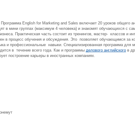
Программа English for Marketing and Sales включает 20 уроков общего 
дят в мини группах (максимум 4 человека) и знакомят обучающихся с
изнеса. Практическая часть состоит из тренингов, мастер- классов и ин
ен в процесс обучения и обсуждения. Это позволяет обучающимся за к
зыка и профессиональные навыки. Специализированная программа для м
дится в течение всего года. Как и программы
делового английского
в др
рует построение карьеры в иностранных компаниях.
рнемут