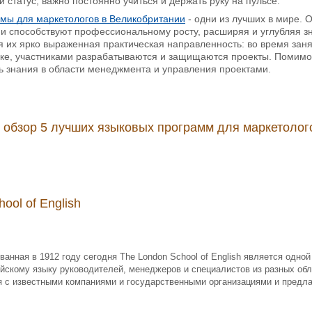
статус, важно постоянно учиться и держать руку на пульсе.
мы для маркетологов в Великобритании
- одни из лучших в мире. 
 и способствуют профессиональному росту, расширяя и углубляя з
 их ярко выраженная практическая направленность: во время зан
ыке, участниками разрабатываются и защищаются проекты. Помимо
ь знания в области менеджмента и управления проектами.
обзор 5 лучших языковых программ для маркетолог
ool of English
анная в 1912 году сегодня
The
London
School
of
English
является одной
йскому языку руководителей, менеджеров и специалистов из разных об
я с известными компаниями и государственными организациями и предл