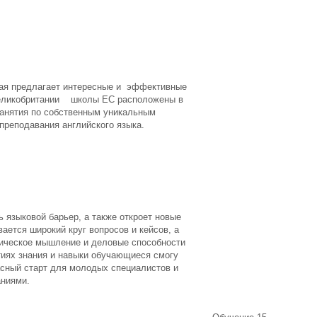
орая предлагает интересные и эффективные
 Великобритании школы
EC
расположены в
занятия по собственным уникальным
преподавания английского языка.
 языковой барьер, а также откроет новые
ется широкий круг вопросов и кейсов, а
ическое мышление и деловые способности
тиях знания и навыки обучающиеся смогу
асный старт для молодых специалистов и
ниями.