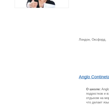
Лондон, Окс
Anglo Contineta
О школе:
Anglo
подростков и в
отдыхом на мо
что делает яз