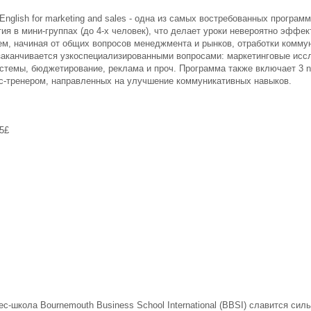
English
for
marketing
and
sales
- одна из самых востребованных програм
тия в мини-группах (до 4-х человек), что делает уроки невероятно эффе
ем, начиная от общих вопросов менеджмента и рынков, отработки комму
 заканчивается узкоспециализированными вопросами: маркетинговые исс
темы, бюджетирование, реклама и проч. Программа также включает 3 ne
ес-тренером, направленных на улучшение коммуникативных навыков.
5£
ес-школа
Bournemouth
Business
School
International
(
BBSI
) славится сил