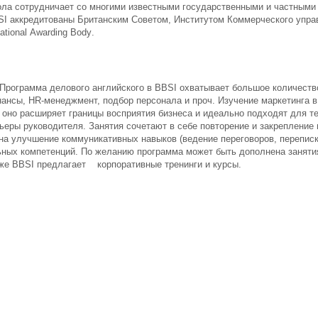
ола сотрудничает со многими известными государственными и частными
SI
аккредитованы Британским Советом, Институтом Коммерческого упра
ational
Awarding
Body
.
Программа делового английского в
BBSI
охватывает большое количество
нансы,
HR
-менеджмент, подбор персонала и проч. Изучение маркетинга 
оно расширяет границы восприятия бизнеса и идеально подходят для те
ьеры руководителя. Занятия сочетают в себе повторение и закрепление 
на улучшение коммуникативных навыков (ведение переговоров, перепис
ных компетенций. По желанию программа может быть дополнена заняти
кже BBSI предлагает корпоративные тренинги и курсы.