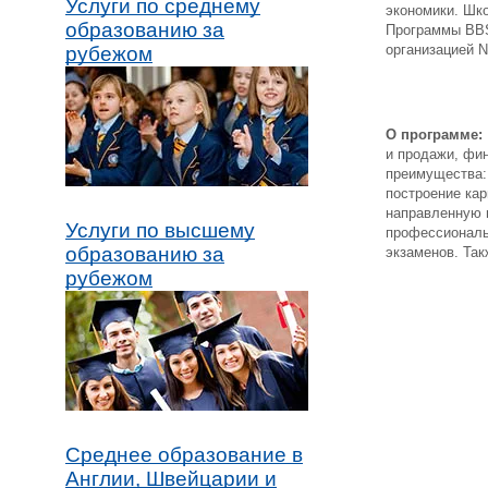
Услуги по среднему
экономики. Шк
образованию за
Программы
BB
организацией
N
рубежом
О программе:
и продажи, фи
преимущества: 
построение кар
направленную 
Услуги по высшему
профессиональ
образованию за
экзаменов. Та
рубежом
Среднее образование в
Англии, Швейцарии и