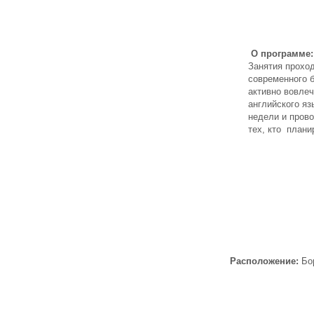
О программе:
Занятия прохо
современного б
активно вовлеч
английского я
недели и прово
тех, кто плани
Расположение:
Бо