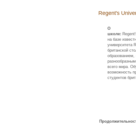
Regent's Univer
О
школе:
Regent'
на базе извест
университета
R
британской ст
образованием, 
разнообразным
всего мира. О
возможность пр
студентов бри
Продолжительнос