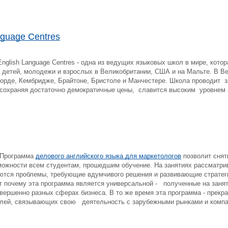
nguage Centres
nglish Language Centres - одна из ведущих языковых школ в мире, кот
 детей, молодежи и взрослых в Великобритании, США и на Мальте. В
орде, Кембридже, Брайтоне, Бристоле и Манчестере. Школа проводит 
 сохраняя достаточно демократичные цены, славится высоким уровнем 
Программа
делового английского языка для маркетологов
позволит снять
ожности всем студентам, прошедшим обучение. На занятиях рассматрива
ются проблемы, требующие вдумчивого решения и развивающие стратег
от почему эта программа является универсальной - полученные на заня
вершенно разных сферах бизнеса. В то же время эта программа - прекр
лей, связывающих свою деятельность с зарубежными рынками и компа