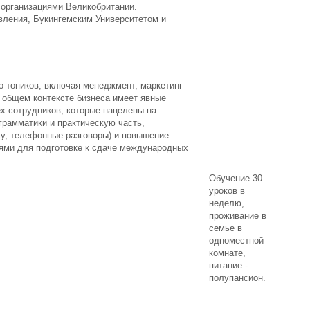
 организациями Великобритании.
вления, Букингемским Университетом и
 топиков, включая менеджмент, маркетинг
в общем контексте бизнеса имеет явные
х сотрудников, которые нацелены на
грамматики и практическую часть,
ку, телефонные разговоры) и повышение
ями для подготовке к сдаче международных
Обучение 30
уроков в
неделю,
проживание в
семье в
одноместной
комнате,
питание -
полупансион.