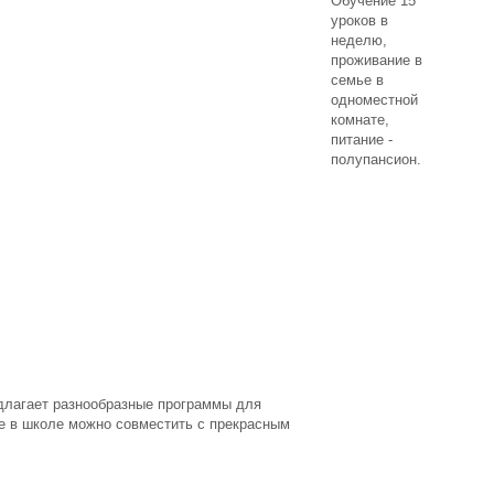
Обучение 15
уроков в
неделю,
проживание в
семье в
одноместной
комнате,
питание -
полупансион.
р
едлагает разнообразные программы для
ие в школе можно совместить с прекрасным