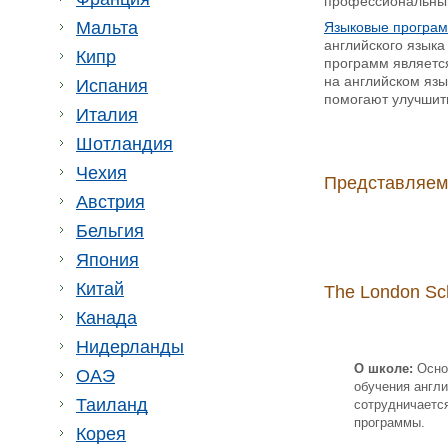
профессиональный 
Мальта
Языковые програм
английского языка
Кипр
программ является
на английском яз
Испания
помогают улучшит
Италия
Шотландия
Чехия
Представляем 
Австрия
Бельгия
Япония
Китай
The London Sch
Канада
Нидерланды
О школе:
Основ
ОАЭ
обучения англи
Таиланд
сотрудничаетс
программы.
Корея