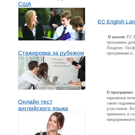
США
EC English La
О школе:
EC E
программы для
Лондоне, Оксф
Стажировка за рубежом
программам и,
О программе:
карьерные возм
Онлайн тест
также поднима
английского языка
участников. В
применить в со
предпринимате