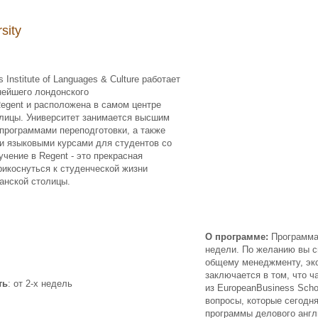
sity
s
Institute
of
Languages
&
Culture
работает
нейшего лондонского
egent
и расположена в самом центре
олицы. Университет занимается высшим
программами переподготовки, а также
и языковыми курсами для студентов со
бучение в
Regent
- это прекрасная
икоснуться к студенческой жизни
танской столицы.
О программе:
Программа 
недели. По желанию вы 
общему менеджменту, эко
заключается в том, что 
ть
: от 2-х недель
из
European
Business
Scho
вопросы, которые сегодн
программы делового англи