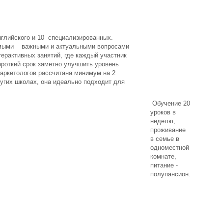
английского и 10 специализированных.
 самыми важными и актуальными вопросами
терактивных занятий, где каждый участник
ороткий срок заметно улучшить уровень
аркетологов рассчитана минимум на 2
угих школах, она идеально подходит для
Обучение 20
уроков в
неделю,
проживание
в семье в
одноместной
комнате,
питание -
полупансион.