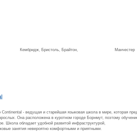
форд, Кембридж, Бристоль, Брайтон, Манчесте
l
 Continental - ведущая и старейшая языковая школа в мире, которая пр
зрослых. Она расположена в куротном городе Борнмут, поэтому обучен
ре. Школа обладает удобной развитой инфраструктурой,
ыковые занятия невероятно комфортными и приятными.