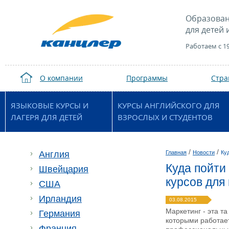
Образован
для детей 
Работаем с 1
О компании
Программы
Стр
ЯЗЫКОВЫЕ КУРСЫ И
КУРСЫ АНГЛИЙСКОГО ДЛЯ
ЛАГЕРЯ ДЛЯ ДЕТЕЙ
ВЗРОСЛЫХ И СТУДЕНТОВ
/
/
Англия
Главная
Новости
Ку
Куда пойти
Швейцария
курсов для
США
Ирландия
03.08.2015
Маркетинг - эта т
Германия
которыми работает
Франция