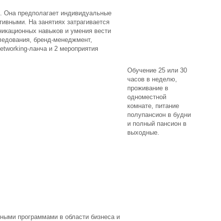
м. Она предполагает индивидуальные
ктивными. На занятиях затрагивается
никационных навыков и умения вести
ледования, бренд-менеджмент,
tworking-ланча и 2 мероприятия
Обучение 25 или 30
часов в неделю,
проживание в
одноместной
комнате, питание
полупансион в будни
и полный пансион в
выходные.
ьными программами в области бизнеса и