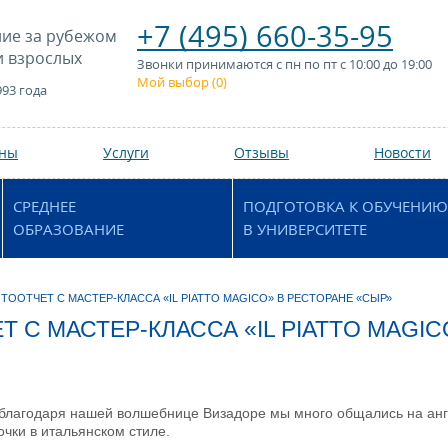
+7 (495) 660-35-95
ие за рубежом
и взрослых
Звонки принимаются с пн по пт с 10:00 до 19:00
Мой выбор (
0
)
993 года
аны
Услуги
Отзывы
Новости
СРЕДНЕЕ
ПОДГОТОВКА К ОБУЧЕНИЮ
ОБРАЗОВАНИЕ
В УНИВЕРСИТЕТЕ
ТООТЧЕТ С МАСТЕР-КЛАССА «IL PIATTO MAGICO» В РЕСТОРАНЕ «СЫР»
 С МАСТЕР-КЛАССА «IL PIATTO MAGIC
 благодаря нашей волшебнице Визадоре мы много общались на англ
чки в итальянском стиле.