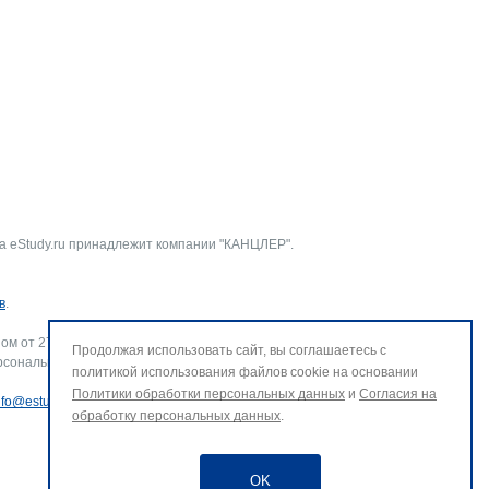
а eStudy.ru принадлежит компании "КАНЦЛЕР".
в
.
ом от 27.07.2006 г. № 152-ФЗ «О персональных данных».
Продолжая использовать сайт, вы соглашаетесь с
рсональных данных и использование файлов cookie. В случае
политикой использования файлов cookie на основании
Политики обработки персональных данных
и
Согласия на
nfo@estudy.ru
.
обработку персональных данных
.
OK