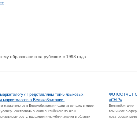
ет
р
шему образованию за рубежом с 1993 года
 маркетологу? Представляем топ-5 языковых
ФОТООТЧЕТ С
я маркетологов в Великобритании.
«СЫР»
 маркетологов в Великобритании - одни из лучших в мире.
Великобритания т
 усовершенствовать знания английского языка и
том числе в сфер
ональному росту, расширяя и углубляя знания в области
новаторских мето