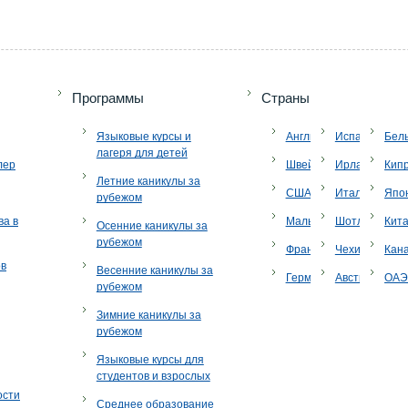
Программы
Страны
Языковые курсы и
Англия
Испания
Бел
лагеря для детей
лер
Швейцария
Ирландия
Кип
Летние каникулы за
США
Италия
Япо
рубежом
ва в
Мальта
Шотландия
Кит
Осенние каникулы за
рубежом
Франция
Чехия
Кан
ов
Весенние каникулы за
Германия
Австрия
ОА
рубежом
Зимние каникулы за
рубежом
Языковые курсы для
студентов и взрослых
ости
Среднее образование