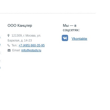
ООО Канцлер
Мы — в
соцсетях:
121309, г. Москва, ул.
ьгия
Vkontakte
Барклая, д. 14-23
р
Тел.:
+7 (495) 660-35-95
Email:
info@estudy.ru
ния
ай
ада
Э