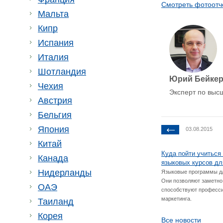
Смотреть фотоотч
Мальта
Кипр
Испания
Италия
Шотландия
Юрий Бейке
Чехия
Эксперт по выс
Австрия
Бельгия
Япония
03.08.2015
Китай
Куда пойти учиться
Канада
языковых курсов дл
Нидерланды
Языковые программы для
Они позволяют заметно
ОАЭ
способствуют професси
маркетинга.
Таиланд
Корея
Все новости