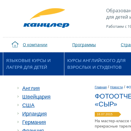
Образован
для детей 
Работаем с 1
О компании
Программы
Стр
ЯЗЫКОВЫЕ КУРСЫ И
КУРСЫ АНГЛИЙСКОГО ДЛЯ
ЛАГЕРЯ ДЛЯ ДЕТЕЙ
ВЗРОСЛЫХ И СТУДЕНТОВ
/
/
Англия
Главная
Новости
ФО
ФОТООТЧЕТ
Швейцария
«СЫР»
США
Ирландия
16.07.2015
На мастер-классе
Германия
прекрасные тарело
Франция