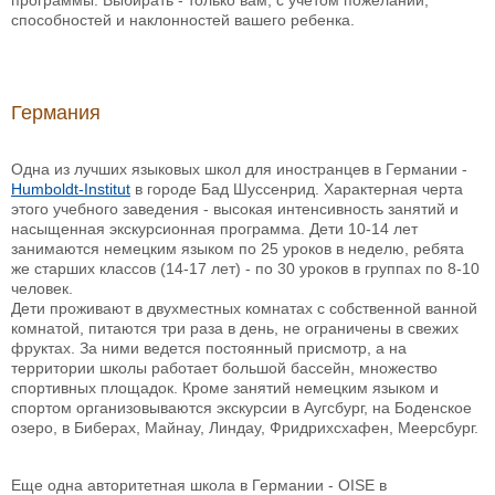
программы. Выбирать - только вам, с учетом пожеланий,
способностей и наклонностей вашего ребенка.
Германия
Одна из лучших языковых школ для иностранцев в Германии -
Humboldt-Institut
в городе Бад Шуссенрид. Характерная черта
этого учебного заведения - высокая интенсивность занятий и
насыщенная экскурсионная программа. Дети 10-14 лет
занимаются немецким языком по 25 уроков в неделю, ребята
же старших классов (14-17 лет) - по 30 уроков в группах по 8-10
человек.
Дети проживают в двухместных комнатах с собственной ванной
комнатой, питаются три раза в день, не ограничены в свежих
фруктах. За ними ведется постоянный присмотр, а на
территории школы работает большой бассейн, множество
спортивных площадок. Кроме занятий немецким языком и
спортом организовываются экскурсии в Аугсбург, на Боденское
озеро, в Биберах, Майнау, Линдау, Фридрихсхафен, Меерсбург.
Еще одна авторитетная школа в Германии - OISE в