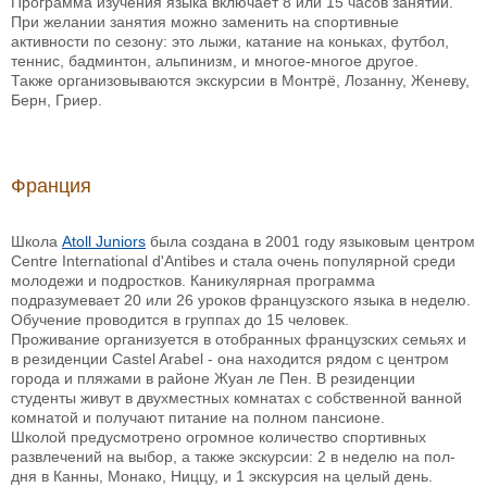
Программа изучения языка включает 8 или 15 часов занятий.
При желании занятия можно заменить на спортивные
активности по сезону: это лыжи, катание на коньках, футбол,
теннис, бадминтон, альпинизм, и многое-многое другое.
Также организовываются экскурсии в Монтрё, Лозанну, Женеву,
Берн, Гриер.
Франция
Школа
Atoll Juniors
была создана в 2001 году языковым центром
Centre International d'Antibes и стала очень популярной среди
молодежи и подростков. Каникулярная программа
подразумевает 20 или 26 уроков французского языка в неделю.
Обучение проводится в группах до 15 человек.
Проживание организуется в отобранных французских семьях и
в резиденции Сastel Arabel - она находится рядом с центром
города и пляжами в районе Жуан ле Пен. В резиденции
студенты живут в двухместных комнатах с собственной ванной
комнатой и получают питание на полном пансионе.
Школой предусмотрено огромное количество спортивных
развлечений на выбор, а также экскурсии: 2 в неделю на пол-
дня в Канны, Монако, Ниццу, и 1 экскурсия на целый день.