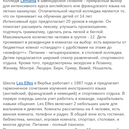
Колледж
Lemania
в швейцарской Лозанне - прекрасный выбор
для интенсивного курса английского или французского языка на
летних каникулах. Отличительной чертой колледжа является то,
что он принимает на обучение детей от 14 лет.
Интенсивный курс предполагает 20 уроков в неделю. Он
помогает расширить лексику, улучшить произношение,
подтянуть грамматику, сделать речь легкой и беглой.
Максимальное количество человек в группе - 12. Дети
проживают в резиденции в комнатах на выбор: есть варианты от
бюджетных комнат «стандарт» с удобствами на этаже до
«комфорт+». Питание - четырехразовое, в столовой колледжа.
Детям предлагается широкий спектр развлечений, спортивного
отдыха. Кроме того, предусмотрены экскурсии в Лозанну,
Женеву, Монтрё, Люцерн, Берн, Гриер, Вевей, Ношатель.
Школа
Les Elfes
в Вербье работает с 1987 года и предлагает
гармоничное сочетание изучения иностранного языка
(английский, французский и немецкий) и спортивного отдыха. В
первую очередь школа учит работать в команде, нарабатывать
навыки общения. Les Elfes включает 2 небольших шале для
мальчиков и девочек. Комнаты рассчитаны на 4 человек, есть
ванная комната, телефон и радио. В общей зоне есть гостиная,
библиотека, кинозал, игровая комната, спортзал, столовая, и
многое другое. Питание - полный пансион.