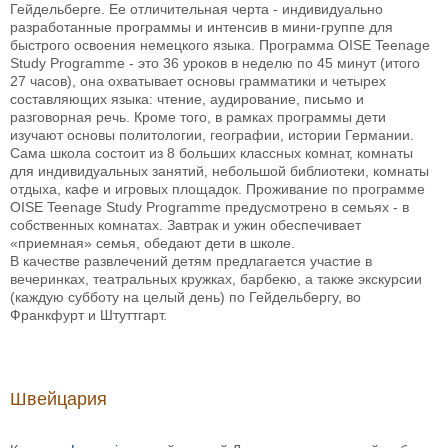
Гейдельберге. Ее отличительная черта - индивидуально
разработанные программы и интенсив в мини-группе для
быстрого освоения немецкого языка. Программа OISE Teenage
Study Programme - это 36 уроков в неделю по 45 минут (итого
27 часов), она охватывает основы грамматики и четырех
составляющих языка: чтение, аудирование, письмо и
разговорная речь. Кроме того, в рамках программы дети
изучают основы политологии, географии, истории Германии.
Сама школа состоит из 8 больших классных комнат, комнаты
для индивидуальных занятий, небольшой библиотеки, комнаты
отдыха, кафе и игровых площадок. Проживание по программе
OISE Teenage Study Programme предусмотрено в семьях - в
собственных комнатах. Завтрак и ужин обеспечивает
«приемная» семья, обедают дети в школе.
В качестве развлечений детям предлагается участие в
вечеринках, театральных кружках, барбекю, а также экскурсии
(каждую субботу на целый день) по Гейдельбергу, во
Франкфурт и Штуттгарт.
Швейцария