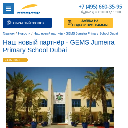
+7 (495) 660-35-95
В будние дни с 10:00 до 19:00
ЗАЯВКА НА
ОБРАТНЫЙ ЗВОНОК
ПОДБОР ПРОГРАММЫ
/
/
Главная
Новости
Наш новый партнёр - GEMS Jumeira Primary School Dubai
Наш новый партнёр - GEMS Jumeira
Primary School Dubai
24.07.2023