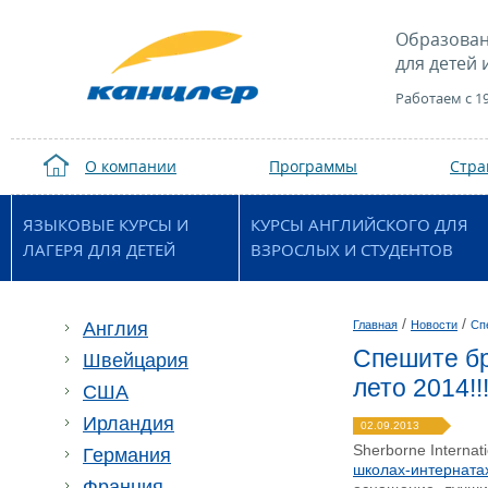
Образован
для детей 
Работаем с 1
О компании
Программы
Стр
ЯЗЫКОВЫЕ КУРСЫ И
КУРСЫ АНГЛИЙСКОГО ДЛЯ
ЛАГЕРЯ ДЛЯ ДЕТЕЙ
ВЗРОСЛЫХ И СТУДЕНТОВ
/
/
Англия
Главная
Новости
Спе
Спешите бро
Швейцария
лето 2014!!
США
Ирландия
02.09.2013
Sherborne Interna
Германия
школах-интерната
Франция