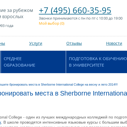
+7 (495) 660-35-95
ие за рубежом
и взрослых
Звонки принимаются с пн по пт с 10:00 до 19:00
Мой выбор (
0
)
993 года
аны
Услуги
Отзывы
Новости
СРЕДНЕЕ
ПОДГОТОВКА К ОБУЧЕНИЮ
ОБРАЗОВАНИЕ
В УНИВЕРСИТЕТЕ
шите бронировать места в Sherborne International College на весну и лето 2014!!!
нировать места в Sherborne International
!
tional College - один из лучших международных колледжей по подгот
х
. В школе проводятся интенсивные языковые курсы с большим вы