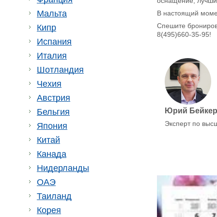
оснащение, лучшие
Мальта
В настоящий моме
Спешите бронирова
Кипр
8(495)660-35-95
!
Испания
Италия
Шотландия
Чехия
Австрия
Юрий Бейке
Бельгия
Эксперт по выс
Япония
Китай
Канада
Нидерланды
ОАЭ
Таиланд
Корея