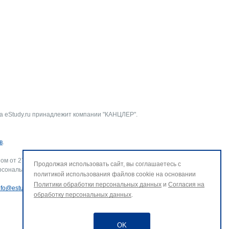
а eStudy.ru принадлежит компании "КАНЦЛЕР".
в
.
ом от 27.07.2006 г. № 152-ФЗ «О персональных данных».
Продолжая использовать сайт, вы соглашаетесь с
рсональных данных и использование файлов cookie. В случае
политикой использования файлов cookie на основании
Политики обработки персональных данных
и
Согласия на
nfo@estudy.ru
.
обработку персональных данных
.
OK