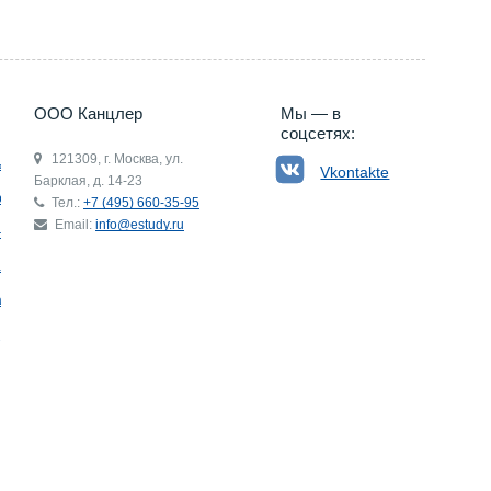
ООО Канцлер
Мы — в
соцсетях:
121309, г. Москва, ул.
ьгия
Vkontakte
Барклая, д. 14-23
р
Тел.:
+7 (495) 660-35-95
Email:
info@estudy.ru
ния
ай
ада
Э