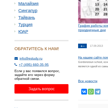
Малайзия
Сингапур
Тайвань
Турция
График работы ко
праздничные дни
ЮАР
17.09.2013
ОБРАТИТЕСЬ К НАМ!
На нашем сайте поя
info@estudy.ru
Gordonstoun school, ос
+7 (495) 660-35-95
является одной из сам
Если у вас появился вопрос,
задайте его через форму
обратной связи.
Все новости
Задать вопрос