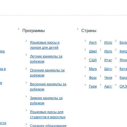
Программы
Страны
Языковые курсы и
Англия
Испания
Бел
лагеря для детей
лер
Швейцария
Ирландия
Кип
Летние каникулы за
США
Италия
Япо
рубежом
ва в
Мальта
Шотландия
Кит
Осенние каникулы за
рубежом
Франция
Чехия
Кан
ов
Весенние каникулы за
Германия
Австрия
ОА
рубежом
Зимние каникулы за
рубежом
Языковые курсы для
студентов и взрослых
ости
Среднее образование