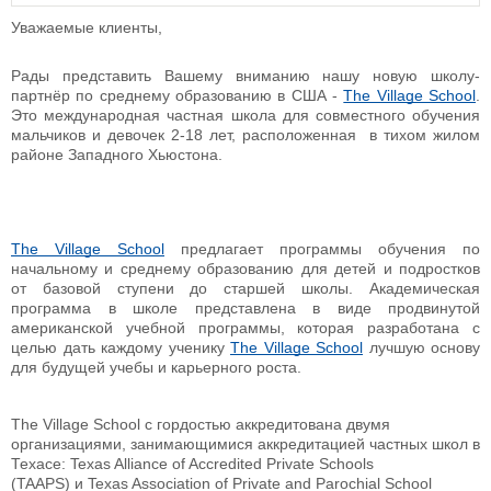
Уважаемые клиенты,
Рады представить Вашему вниманию нашу новую школу-
партнёр по среднему образованию в США -
The Village School
.
Это
международная частная школа для совместного обучения
мальчиков и девочек 2-18 лет, расположенная в тихом жилом
районе Западного Хьюстона.
The Village School
предлагает программы обучения по
начальному и среднему образованию для детей и подростков
от базовой ступени до старшей школы. Академическая
программа в школе представлена в виде продвинутой
американской учебной программы, которая разработана с
целью дать каждому ученику
The Village School
лучшую основу
для будущей учебы и карьерного роста.
The Village School с гордостью аккредитована двумя
организациями, занимающимися аккредитацией частных школ в
Техасе: Texas Alliance of Accredited Private Schools
(TAAPS) и Texas Association of Private and Parochial School