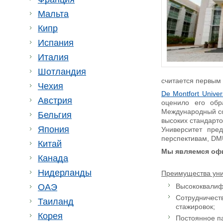
Мальта
Кипр
Испания
Италия
Шотландия
считается первым
Чехия
De Montfort Univer
Австрия
оценило его обр
Международный сов
Бельгия
высоких стандарто
Япония
Университет пред
перспективам, DM
Китай
Мы являемся оф
Канада
Нидерланды
Преимущества уни
ОАЭ
Высококвалифи
Сотрудничест
Таиланд
стажировок;
Корея
Постоянное п