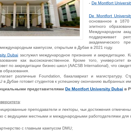
-
De Montfort Universi
De Montfort Universi
основанное в 1870
элитного образова
Международном ака
поддерживает ре
академического пр
 международным кампусом, открытым в Дубае в 2021 году.
sity Dubai
заслужил международное признание и аккредитацию. Kn
азование как высококачественное. Кроме того, университет 
ет по аккредитации бизнес-школ (AACSB International), что свид
в образования.
лагает различные Foundation, бакалавриат и магистратуру. 
U в Дубае готовит студентов к успешному окончанию выбранных им
ициальными представителями
De Montfort University Dubai
в Р
верситета
:
цированные преподаватели и лекторы, чьи достижения отмечены п
во с ведущими местными и международными работодателями для п
артнерство с главным кампусом DMU;