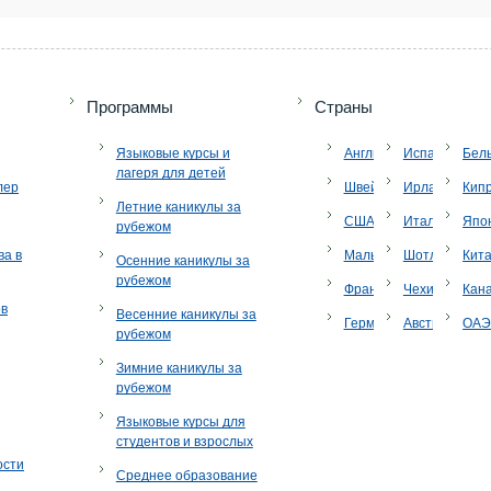
+7 (49
Программы
Страны
Языковые курсы и
Англия
Испания
Бел
лагеря для детей
лер
Швейцария
Ирландия
Кип
Летние каникулы за
США
Италия
Япо
рубежом
ва в
Мальта
Шотландия
Кит
Осенние каникулы за
рубежом
Франция
Чехия
Кан
ов
Весенние каникулы за
Германия
Австрия
ОА
рубежом
Зимние каникулы за
рубежом
Языковые курсы для
студентов и взрослых
ости
Среднее образование