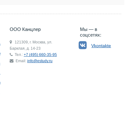
5) 660-35-95
ООО Канцлер
Мы — в
соцсетях:
121309, г. Москва, ул.
ьгия
Vkontakte
Барклая, д. 14-23
р
Тел.:
+7 (495) 660-35-95
Email:
info@estudy.ru
ния
ай
ада
Э