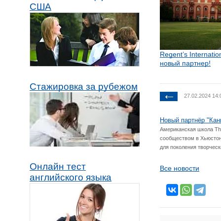
США
Regent’s Internati
новый партнер!
Стажировка за рубежом
27.02.2024 14:
Новый партнёр "Канц
Американская школа The
сообществом в Хьюстон
для поколения творческ
Онлайн тест
Все новости
английского языка