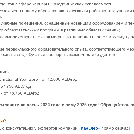
дентов в сфере карьеры и академической успеваемости;
сококачественному образованию выпускники работают с крупными
и;
учебные помещения, оснащенные новейшим оборудованием и тех
р образовательных программ в различных областях знаний;
заимодействовать с людьми разных национальностей и культур дл
ие первоклассного образовательного опыта, соответствующего м
воспитывать, обучать и расширять возможности студентов.
ния:
ernational Year Zero - от
42.000 AED/год
 57.750 AED/год
 - от
78.750 AED/год
 заявки на осень 2024 года и зиму 2025 года! Обращайтесь 
сы?
ую консультацию у экспертов компании
«Канцлер»
прямо сейчас!