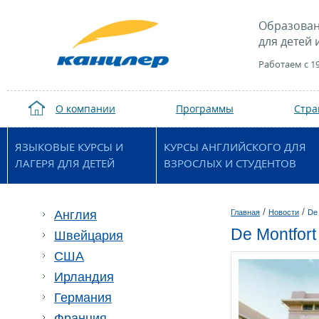
Образован
для детей 
Работаем с 1
О компании
Программы
Стр
ЯЗЫКОВЫЕ КУРСЫ И
КУРСЫ АНГЛИЙСКОГО ДЛЯ
ЛАГЕРЯ ДЛЯ ДЕТЕЙ
ВЗРОСЛЫХ И СТУДЕНТОВ
/
/
Англия
Главная
Новости
De 
De Montfort
Швейцария
США
Ирландия
Германия
Франция