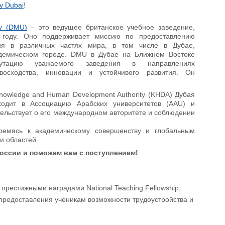
ty Dubai
!
ty (DMU)
– это ведущее британское учебное заведение,
 году. Оно поддерживает миссию по предоставлению
ния в различных частях мира, в том числе в Дубае,
демическом городе. DMU в Дубае на Ближнем Востоке
путацию уважаемого заведения в направлениях
евосходства, инновации и устойчивого развития. Он
owledge and Human Development Authority (KHDA) Дубая
входит в Ассоциацию Арабских университетов (AAU) и
етельствует о его международном авторитете и соблюдении
Стремясь к академическому совершенству и глобальным
и областей
оссии и поможем вам с поступлением!
рестижными наградами National Teaching Fellowship;
редоставления ученикам возможности трудоустройства и