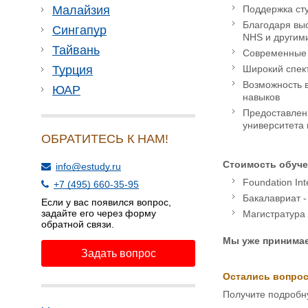
Малайзия
Поддержка сту
Благодаря вы
Сингапур
NHS и другим
Тайвань
Современные 
Турция
Широкий спект
Возможность в
ЮАР
навыков
Предоставлен
университета 
ОБРАТИТЕСЬ К НАМ!
Стоимость обуче
info@estudy.ru
Foundation Int
+7 (495) 660-35-95
Бакалавриат -
Если у вас появился вопрос,
задайте его через форму
Магистратура
обратной связи.
Мы уже принимаем
Задать вопрос
Остались вопро
Получите подробн