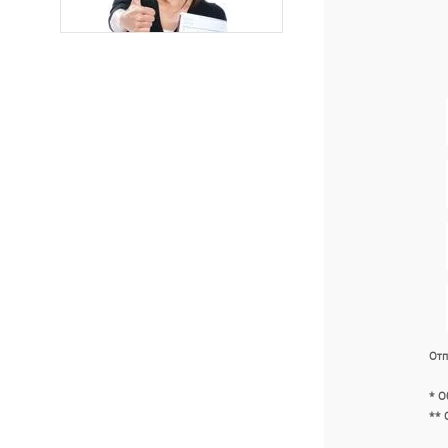
Отп
* О
** 