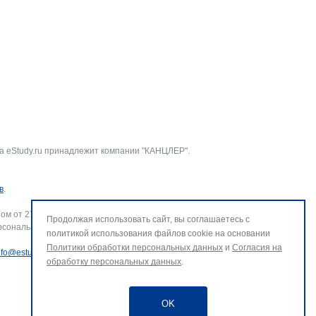
а eStudy.ru принадлежит компании "КАНЦЛЕР".
в
.
ом от 27.07.2006 г. № 152-ФЗ «О персональных данных».
Продолжая использовать сайт, вы соглашаетесь с
рсональных данных и использование файлов cookie. В случае
политикой использования файлов cookie на основании
Политики обработки персональных данных
и
Согласия на
nfo@estudy.ru
.
обработку персональных данных
.
OK