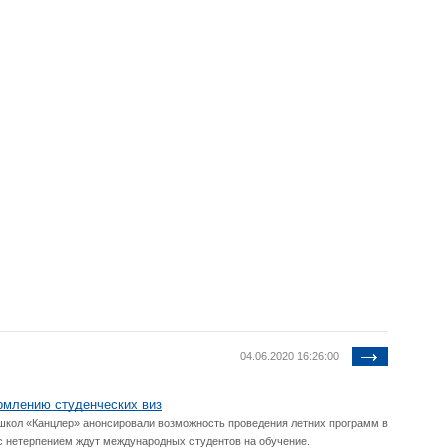
04.06.2020 16:26:00
рмлению студенческих виз
школ «Канцлер» анонсировали возможность проведения летних программ в
 с нетерпением ждут международных студентов на обучение.