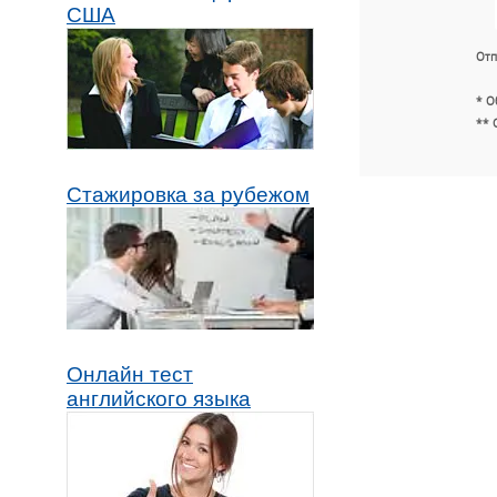
США
Отп
* О
** 
Стажировка за рубежом
Онлайн тест
английского языка