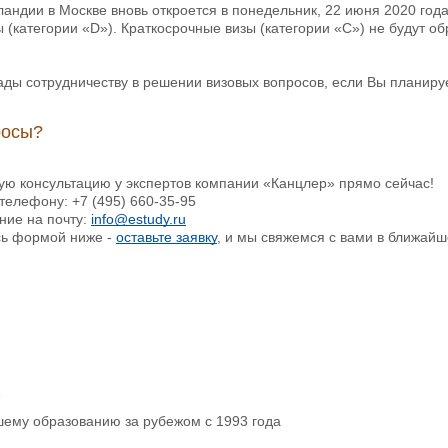
андии в Москве вновь откроется в понедельник, 22 июня 2020 год
 (категории «D»). Краткосрочные визы (категории «C») не будут о
ды сотрудничеству в решении визовых вопросов, если Вы планирует
росы?
ую консультацию у экспертов компании «Канцлер» прямо сейчас!
телефону: +7 (495) 660-35-95
ние на почту:
info@estudy.ru
сь формой ниже -
оставьте заявку
, и мы свяжемся с вами в ближайш
р
шему образованию за рубежом с 1993 года