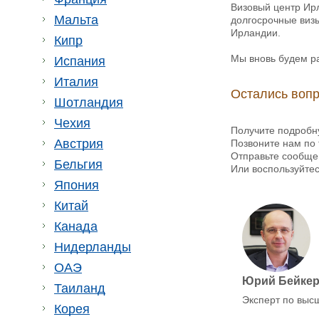
Визовый центр Ирл
Мальта
долгосрочные визы
Ирландии.
Кипр
Мы вновь будем ра
Испания
Италия
Остались воп
Шотландия
Чехия
Получите подробн
Австрия
Позвоните нам по 
Отправьте сообще
Бельгия
Или воспользуйте
Япония
Китай
Канада
Нидерланды
ОАЭ
Юрий Бейке
Таиланд
Эксперт по выс
Корея