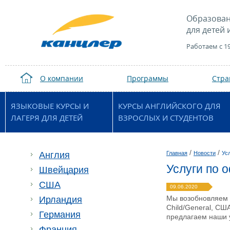
Образован
для детей 
Работаем с 1
О компании
Программы
Стр
ЯЗЫКОВЫЕ КУРСЫ И
КУРСЫ АНГЛИЙСКОГО ДЛЯ
ЛАГЕРЯ ДЛЯ ДЕТЕЙ
ВЗРОСЛЫХ И СТУДЕНТОВ
/
/
Англия
Главная
Новости
Ус
Услуги по 
Швейцария
США
09.06.2020
Мы возобновляем у
Ирландия
Child/General, СШ
Германия
предлагаем наши 
Франция