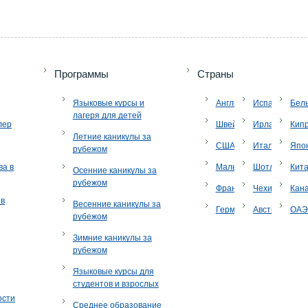
Программы
Страны
Языковые курсы и
Англия
Испания
Бел
лагеря для детей
лер
Швейцария
Ирландия
Кип
Летние каникулы за
США
Италия
Япо
рубежом
ва в
Мальта
Шотландия
Кит
Осенние каникулы за
рубежом
Франция
Чехия
Кан
ов
Весенние каникулы за
Германия
Австрия
ОА
рубежом
Зимние каникулы за
рубежом
Языковые курсы для
студентов и взрослых
ости
Среднее образование