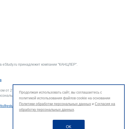
а eStudy.ru принадлежит компании "КАНЦЛЕР".
в
.
ом от 27.07.2006 г. № 152-ФЗ «О персональных данных».
Продолжая использовать сайт, вы соглашаетесь с
рсональных данных и использование файлов cookie. В случае
политикой использования файлов cookie на основании
Политики обработки персональных данных
и
Согласия на
nfo@estudy.ru
.
обработку персональных данных
.
OK