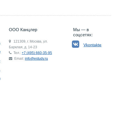
ООО Канцлер
Мы — в
соцсетях:
121309, г. Москва, ул.
ьгия
Vkontakte
Барклая, д. 14-23
р
Тел.:
+7 (495) 660-35-95
Email:
info@estudy.ru
ния
ай
ада
Э