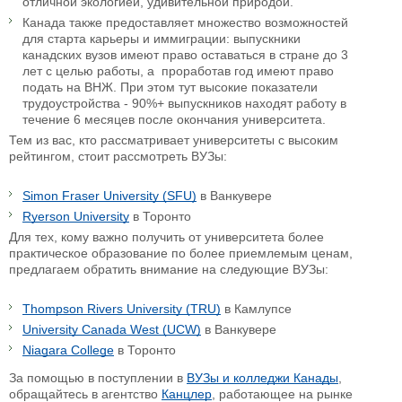
отличной экологией, удивительной природой.
Канада также предоставляет множество возможностей
для старта карьеры и иммиграции: выпускники
канадских вузов имеют право оставаться в стране до 3
лет с целью работы, а проработав год имеют право
подать на ВНЖ. При этом тут высокие показатели
трудоустройства - 90%+ выпускников находят работу в
течение 6 месяцев после окончания университета.
Тем из вас, кто рассматривает университеты с высоким
рейтингом, стоит рассмотреть ВУЗы:
Simon Fraser University (SFU)
в Ванкувере
Ryerson University
в Торонто
Для тех, кому важно получить от университета более
практическое образование по более приемлемым ценам,
предлагаем обратить внимание на следующие ВУЗы:
Thompson Rivers University (TRU)
в Камлупсе
University Canada West (UCW)
в Ванкувере
Niagara College
в Торонто
За помощью в поступлении в
ВУЗы и колледжи Канады
,
обращайтесь в агентство
Канцлер
, работающее на рынке