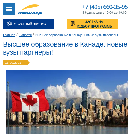
+7 (495) 660-35-95
В будние дни с 10:00 до 19:00
ЗАЯВКА НА
ОБРАТНЫЙ ЗВОНОК
ПОДБОР ПРОГРАММЫ
/
/
Главная
Новости
Высшее образование в Канаде: новые вузы партнеры!
Высшее образование в Канаде: новые
вузы партнеры!
11.09.2021