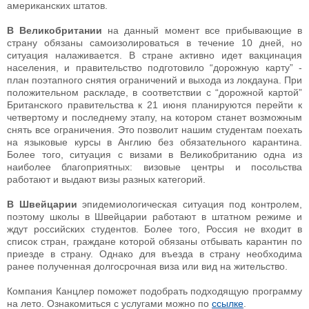
американских штатов.
В Великобритании
на данный момент все прибывающие в
страну обязаны самоизолироваться в течение 10 дней, но
ситуация налаживается. В стране активно идет вакцинация
населения, и правительство подготовило “дорожную карту” -
план поэтапного снятия ограничений и выхода из локдауна. При
положительном раскладе, в соответствии с “дорожной картой”
Британского правительства к 21 июня планируются перейти к
четвертому и последнему этапу, на котором станет возможным
снять все ограничения. Это позволит нашим студентам поехать
на языковые курсы в Англию без обязательного карантина.
Более того, ситуация с визами в Великобританию одна из
наиболее благоприятных: визовые центры и посольства
работают и выдают визы разных категорий.
В Швейцарии
эпидемиологическая ситуация под контролем,
поэтому школы в Швейцарии работают в штатном режиме и
ждут российских студентов. Более того, Россия не входит в
список стран, граждане которой обязаны отбывать карантин по
приезде в страну. Однако для въезда в страну необходима
ранее полученная долгосрочная виза или вид на жительство.
Компания Канцлер поможет подобрать подходящую программу
на лето. Ознакомиться с услугами можно по
ссылке
.