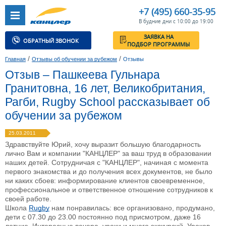
+7 (495) 660-35-95
В будние дни с 10:00 до 19:00
ЗАЯВКА НА
ОБРАТНЫЙ ЗВОНОК
ПОДБОР ПРОГРАММЫ
/
/
Главная
Отзывы об обучении за рубежом
Отзывы
Отзыв – Пашкеева Гульнара
Гранитовна, 16 лет, Великобритания,
Рагби, Rugby School рассказывает об
обучении за рубежом
25.03.2011
Здравствуйте Юрий, хочу выразит большую благодарность
лично Вам и компании "КАНЦЛЕР" за ваш труд в образовании
наших детей. Сотрудничая с "КАНЦЛЕР", начиная с момента
первого знакомства и до получения всех документов, не было
ни каких сбоев: информирование клиентов своевременное,
профессиональное и ответственное отношение сотрудников к
своей работе.
Школа
Rugby
нам понравилась: все организовано, продумано,
дети с 07.30 до 23.00 постоянно под присмотром, даже 16