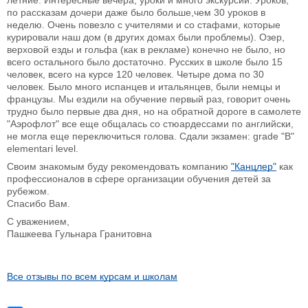
летние. Интересные вечера, уроки и много экскурсий. Уроков,
по рассказам дочери даже было больше,чем 30 уроков в
неделю. Очень повезло с учителями и со стафами, которые
курировали наш дом (в других домах были проблемы). Озер,
верховой езды и гольфа (как в рекламе) конечно не было, но
всего остального было достаточно. Русских в школе было 15
человек, всего на курсе 120 человек. Четыре дома по 30
человек. Было много испанцев и итальянцев, были немцы и
французы. Мы ездили на обучение первый раз, говорит очень
трудно было первые два дня, но на обратной дороге в самолете
"Аэрофлот" все еще общалась со стюардессами по английски,
не могла еще переключиться голова. Сдали экзамен: grade "B"
elementari level.
Своим знакомым буду рекомендовать компанию
"Канцлер"
как
профессионалов в сфере организации обучения детей за
рубежом.
Спасибо Вам.
С уважением,
Пашкеева Гульнара Гранитовна
Все отзывы по всем курсам и школам