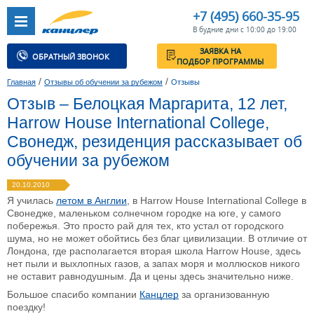
+7 (495) 660-35-95
В будние дни с 10:00 до 19:00
ЗАЯВКА НА
ОБРАТНЫЙ ЗВОНОК
ПОДБОР ПРОГРАММЫ
/
/
Главная
Отзывы об обучении за рубежом
Отзывы
Отзыв – Белоцкая Маргарита, 12 лет,
Harrow House International College,
Свонедж, резиденция рассказывает об
обучении за рубежом
20.10.2010
Я училась
летом в Англии
, в Harrow House International College в
Свонедже, маленьком солнечном городке на юге, у самого
побережья. Это просто рай для тех, кто устал от городского
шума, но не может обойтись без благ цивилизации. В отличие от
Лондона, где располагается вторая школа Harrow House, здесь
нет пыли и выхлопных газов, а запах моря и моллюсков никого
не оставит равнодушным. Да и цены здесь значительно ниже.
Большое спасибо компании
Канцлер
за организованную
поездку!