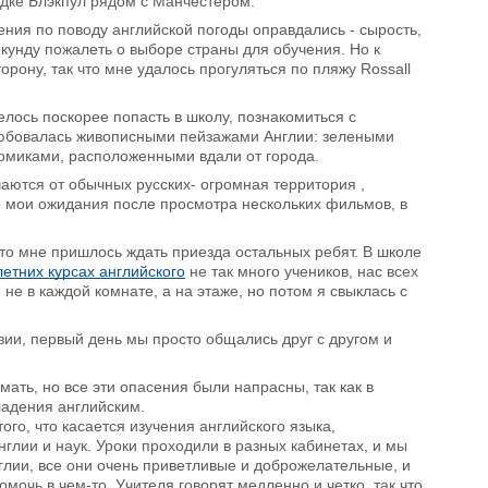
одке Блэкпул рядом с Манчестером.
ения по поводу английской погоды оправдались - сырость,
екунду пожалеть о выборе страны для обучения. Но к
орону, так что мне удалось прогуляться по пляжу Rossall
елось поскорее попасть в школу, познакомиться с
 любовалась живописными пейзажами Англии: зелеными
омиками, расположенными вдали от города.
аются от обычных русских- огромная территория ,
о мои ожидания после просмотра нескольких фильмов, в
что мне пришлось ждать приезда остальных ребят. В школе
летних курсах английского
не так много учеников, нас всех
не в каждой комнате, а на этаже, но потом я свыклась с
зии, первый день мы просто общались друг с другом и
имать, но все эти опасения были напрасны, так как в
ладения английским.
ого, что касается изучения английского языка,
глии и наук. Уроки проходили в разных кабинетах, и мы
нглии, все они очень приветливые и доброжелательные, и
омочь в чем-то. Учителя говорят медленно и четко, так что