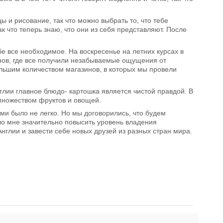
 и рисование, так что можно выбрать то, что тебе
 что теперь знаю, что они из себя представляют. После
бе все необходимое. На воскресенье на летних курсах в
онов, где все получили незабываемые ощущения от
ольшим количеством магазинов, в которых мы провели
нглии главное блюдо- картошка является чистой правдой. В
 множеством фруктов и овощей.
ыми было не легко. Но мы договорились, что будем
ло мне значительно повысить уровень владения
Англии и завести себе новых друзей из разных стран мира.