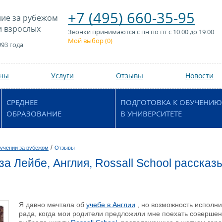
+7 (495) 660-35-95
ие за рубежом
и взрослых
Звонки принимаются с пн по пт с 10:00 до 19:00
Мой выбор (
0
)
993 года
аны
Услуги
Отзывы
Новости
СРЕДНЕЕ
ПОДГОТОВКА К ОБУЧЕНИЮ
ОБРАЗОВАНИЕ
В УНИВЕРСИТЕТЕ
/
учении за рубежом
Отзывы
за Лейбе, Англия, Rossall School рассказ
Я давно мечтала об
учебе в Англии
, но возможность исполни
рада, когда мои родители предложили мне поехать совершенс