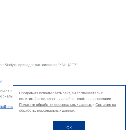
а eStudy.ru принадлежит компании "КАНЦЛЕР".
в
.
ом от 27.07.2006 г. № 152-ФЗ «О персональных данных».
Продолжая использовать сайт, вы соглашаетесь с
рсональных данных и использование файлов cookie. В случае
политикой использования файлов cookie на основании
Политики обработки персональных данных
и
Согласия на
nfo@estudy.ru
.
обработку персональных данных
.
OK