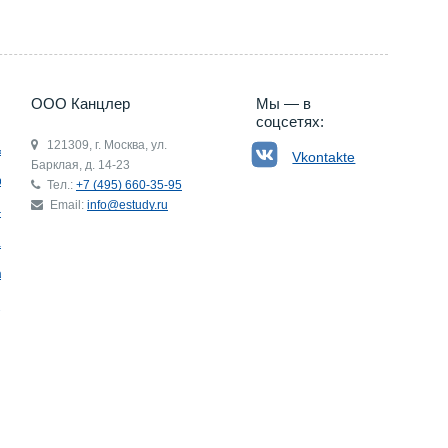
ООО Канцлер
Мы — в
соцсетях:
121309, г. Москва, ул.
ьгия
Vkontakte
Барклая, д. 14-23
р
Тел.:
+7 (495) 660-35-95
Email:
info@estudy.ru
ния
ай
ада
Э