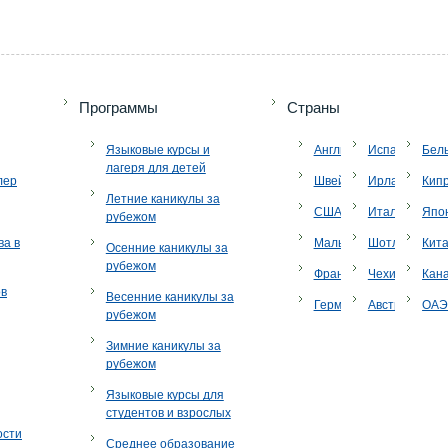
Программы
Страны
Языковые курсы и
Англия
Испания
Бел
лагеря для детей
лер
Швейцария
Ирландия
Кип
Летние каникулы за
США
Италия
Япо
рубежом
ва в
Мальта
Шотландия
Кит
Осенние каникулы за
рубежом
Франция
Чехия
Кан
ов
Весенние каникулы за
Германия
Австрия
ОА
рубежом
Зимние каникулы за
рубежом
Языковые курсы для
студентов и взрослых
ости
Среднее образование