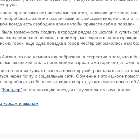
ез труда.
сонал организовывает различные занятия, включающие спорт, танцы
Я попробовала занятия различными английскими видами спорта, так
духе всегда есть свободное время чтобы привести себя в порядок.
 была возможность сходить в городок рядом со школой и купить се
да запланирована поездка, например, мы ездили в парк аттракци
ских горок, еще одна поездка в город Честер запомнилась нам б
в Англии, то она немного однообразная, а стереотип о том, что в А
ас был шведский стол с несколькими вариантами горячего, а также
ия на летних курсах я завела новых друзей, расставаться с котор
ься через почту и социальные сети. Обучение в этой школе помог
, попробовать себя в новых видах спорта, узнать много нового об 
и
"Канцлер"
за организацию поездки в эту замечательную школу!
м курсам и школам