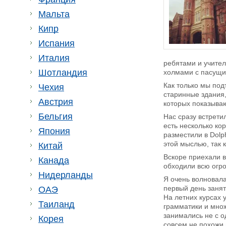
Мальта
Кипр
Испания
Италия
ребятами и учител
Шотландия
холмами с пасущи
Как только мы под
Чехия
старинные здания,
Австрия
которых показыва
Бельгия
Нас сразу встрети
есть несколько ко
Япония
разместили в Dolp
этой мыслью, так 
Китай
Вскоре приехали в
Канада
обходили всю огр
Нидерланды
Я очень волновалас
первый день занят
ОАЭ
На летних курсах у
Таиланд
грамматики и множ
занимались не с о
Корея
совсем не похожи 