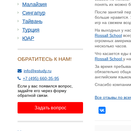
Малайзия
понять их можно б
После занятий пер
Сингапур
больше нравится. 
Тайвань
игр на свежем воз
Турция
На выходных у нас
Rossall School
всег
ЮАР
огромных американ
несколько часов.
Что касается еды 
ОБРАТИТЕСЬ К НАМ!
Rossall School
у н
За время пребыван
info@estudy.ru
обязательно общат
английским языком
+7 (495) 660-35-95
Спасибо компани
Если у вас появился вопрос,
задайте его через форму
обратной связи.
Все отзывы по все
Задать вопрос