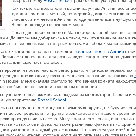
выбрала школу
Rossall School
, расположенную в уютном гор
Как только мы прилетели и вышли на улицы Англии, все опас
туман и почти незаметный, но мерзкий дождь заставили на с
счастью, этим летом в Англии погода изменилась в лучшую ст
Beach и насладиться запахом моря.
После дня, проведенного в Манчестере с папой, мне не терп
ями. До школы мы добирались на такси, так что в течение часа я
мися на них овечками, затянутым облаками небом и маленькими д
ъехали к школе, я поняла, насколько
частные школы в Англии
отлич
 большое зеленое поле для разных видов спорта, все оправдывал
ются английские частные школы.
л персонал и провел нас для регистрации, я приехала первая, так 
рпусов для проживания,у каждого есть свое название, но так как на
hin House. Меня сначала смутило то, что ванная комната находится 
как все было очень чисто и в хорошем состоянии.
се ученики, я познакомилась с людьми из многих стран Европы и А
омную территорию
Rossall School
.
ь по поводу того, что могу знать язык хуже других, не буду их пон
ий нас распределили на группы в зависимости от нашего уровня в
роки проходят очень весело. Мы узнали много нового, и не только т
ества новых слов и фраз, но также различных фактов из истории Ан
дним учителем, а каждый урок с новым. Что касается учителей в А
на русских учителей, которые могут нагрубить вам или отказаться п