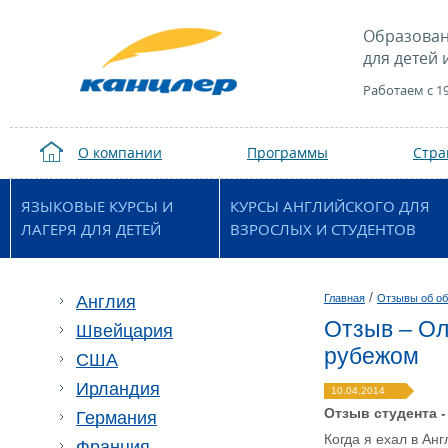
Образован
для детей 
Работаем с 1
О компании
Программы
Стр
ЯЗЫКОВЫЕ КУРСЫ И
КУРСЫ АНГЛИЙСКОГО ДЛЯ
ЛАГЕРЯ ДЛЯ ДЕТЕЙ
ВЗРОСЛЫХ И СТУДЕНТОВ
/
Англия
Главная
Отзывы об об
Отзыв – Ол
Швейцария
рубежом
США
Ирландия
10.04.2014
Отзыв студента 
Германия
Когда я ехал в Ан
Франция