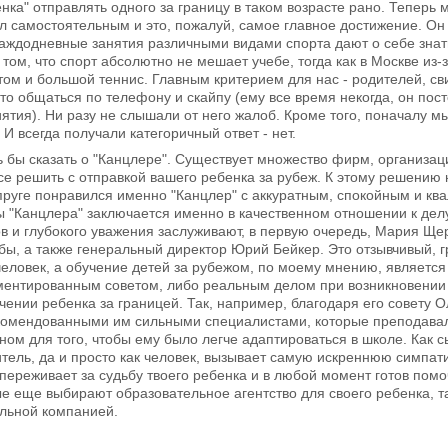
енка" отправлять одного за границу в таком возрасте рано. Тепер
ал самостоятельным и это, пожалуй, самое главное достижение. Он 
аждодневные занятия различными видами спорта дают о себе знат
 том, что спорт абсолютно не мешает учебе, тогда как в Москве из
отом и большой теннис. Главным критерием для нас - родителей, с
то общаться по телефону и скайпу (ему все время некогда, он пост
ятия). Ни разу не слышали от него жалоб. Кроме того, поначалу мы
И всегда получали категоричный ответ - нет.
 бы сказать о "Канцлере". Существует множество фирм, организац
се решить с отправкой вашего ребенка за рубеж. К этому решению 
пруге понравился именно "Канцлер" с аккуратным, спокойным и к
 "Канцлера" заключается именно в качественном отношении к делу
 и глубокого уважения заслуживают, в первую очередь, Мария Щер
бы, а также генеральный директор Юрий Бейкер. Это отзывчивый,
еловек, а обучение детей за рубежом, по моему мнению, являетс
ументированным советом, либо реальным делом при возникновении
чении ребенка за границей. Так, например, благодаря его совету 
комендованными им сильными специалистами, которые преподавали
ом для того, чтобы ему было легче адаптироваться в школе. Как с
тель, да и просто как человек, вызывает самую искреннюю симпатию
переживает за судьбу твоего ребенка и в любой момент готов пом
е еще выбирают образовательное агентство для своего ребенка, 
льной компанией.