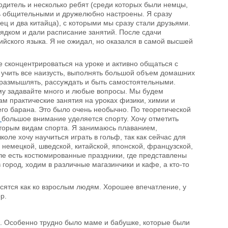
дитель и несколько ребят (среди которых были немцы,
нь общительными и дружелюбно настроены. Я сразу
ц и два китайца), с которыми мы сразу стали друзьями.
дком и дали расписание занятий. После сдачи
ийского языка. Я не ожидал, но оказался в самой высшей
не сконцентрироваться на уроке и активно общаться с
 учить все наизусть, выполнять большой объем домашних
с размышлять, рассуждать и быть самостоятельными.
ому задавайте много и любые вопросы. Мы будем
там практические занятия на уроках физики, химии и
его барана. Это было очень необычно. По теоретической
l
большое внимание уделяется спорту. Хочу отметить
оторым видам спорта. Я занимаюсь плаванием,
оле хочу научиться играть в гольф, так как сейчас для
 немецкой, шведской, китайской, японской, французской,
коле есть костюмированные праздники, где представлены
ород, ходим в различные магазинчики и кафе, а кто-то
осятся как ко взрослым людям. Хорошее впечатление, у
р.
о. Особенно трудно было маме и бабушке, которые были