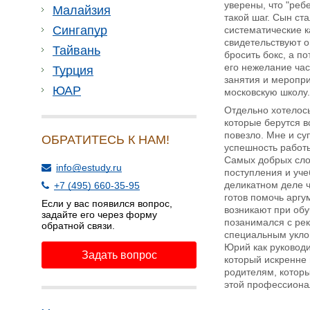
уверены, что "реб
Малайзия
такой шаг. Сын ст
Сингапур
систематические к
свидетельствуют о
Тайвань
бросить бокс, а п
его нежелание час
Турция
занятия и меропри
ЮАР
московскую школу. 
Отдельно хотелось
которые берутся в
повезло. Мне и су
ОБРАТИТЕСЬ К НАМ!
успешность работы
Самых добрых слов
info@estudy.ru
поступления и уче
деликатном деле ч
+7 (495) 660-35-95
готов помочь арг
Если у вас появился вопрос,
возникают при обу
задайте его через форму
позанимался с ре
обратной связи.
специальным уклон
Юрий как руководи
Задать вопрос
который искренне 
родителям, которы
этой профессиона