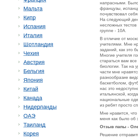
напрасными. Было 
Мальта
французы, испанцы
почувствовал себя
Кипр
На следующий ден
несложных тестов 
Испания
группе - 10А.
Италия
В отличие от моск
Шотландия
учителями. Мне нр
заданий, как это 
Чехия
Многие учителя го
стараться вам все
Австрия
биологии. Так на 
Бельгия
части мне нравятс
разнообразие вид
Япония
баскетболом, футб
Китай
нас это недоступн
итальянской, когд
Канада
национальные одеж
из ребят просто сп
Нидерланды
Мне нравится, что
ОАЭ
меня как было об 
Таиланд
Отзыв папы - Ол
Корея
Решение отправить