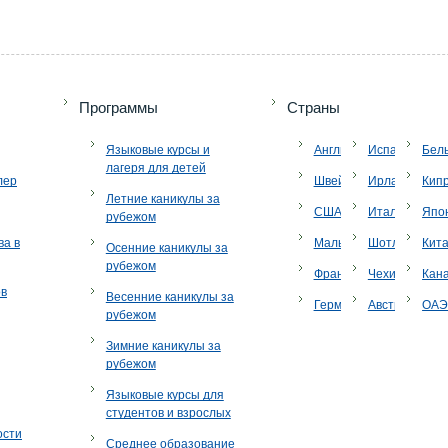
Программы
Страны
Языковые курсы и
Англия
Испания
Бел
лагеря для детей
лер
Швейцария
Ирландия
Кип
Летние каникулы за
США
Италия
Япо
рубежом
ва в
Мальта
Шотландия
Кит
Осенние каникулы за
рубежом
Франция
Чехия
Кан
ов
Весенние каникулы за
Германия
Австрия
ОА
рубежом
Зимние каникулы за
рубежом
Языковые курсы для
студентов и взрослых
ости
Среднее образование