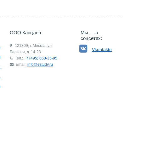
ООО Канцлер
Мы — в
соцсетях:
121309, г. Москва, ул.
ьгия
Vkontakte
Барклая, д. 14-23
р
Тел.:
+7 (495) 660-35-95
Email:
info@estudy.ru
ния
ай
ада
Э