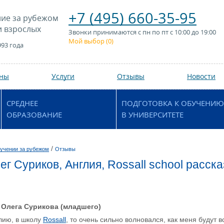
+7 (495) 660-35-95
ие за рубежом
и взрослых
Звонки принимаются с пн по пт с 10:00 до 19:00
Мой выбор (
0
)
993 года
аны
Услуги
Отзывы
Новости
СРЕДНЕЕ
ПОДГОТОВКА К ОБУЧЕНИЮ
ОБРАЗОВАНИЕ
В УНИВЕРСИТЕТЕ
/
учении за рубежом
Отзывы
ег Суриков, Англия, Rossall school расск
- Олега Сурикова (младшего)
глию, в школу
Rossall
, то очень сильно волновался, как меня будут в