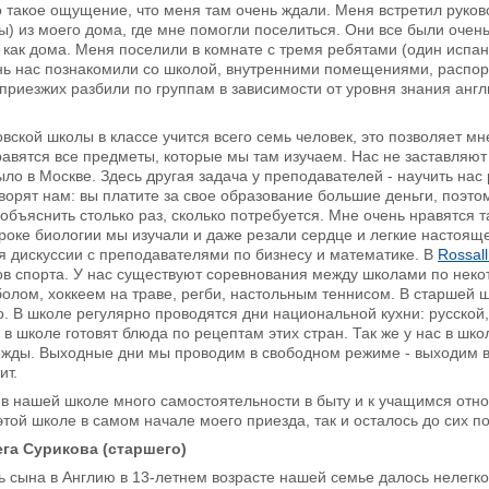
такое ощущение, что меня там очень ждали. Меня встретил руково
) из моего дома, где мне помогли поселиться. Они все были оче
 как дома. Меня поселили в комнате с тремя ребятами (один испане
ь нас познакомили со школой, внутренними помещениями, распоря
приезжих разбили по группам в зависимости от уровня знания англ
овской школы в классе учится всего семь человек, это позволяет м
авятся все предметы, которые мы там изучаем. Нас не заставляют
было в Москве. Здесь другая задача у преподавателей - научить на
ворят нам: вы платите за свое образование большие деньги, поэт
 объяснить столько раз, сколько потребуется. Мне очень нравятся 
уроке биологии мы изучали и даже резали сердце и легкие настоящ
я дискуссии с преподавателями по бизнесу и математике. В
Rossal
ов спорта. У нас существуют соревнования между школами по нек
олом, хоккеем на траве, регби, настольным теннисом. В старшей шк
о. В школе регулярно проводятся дни национальной кухни: русской,
а в школе готовят блюда по рецептам этих стран. Так же у нас в ш
ды. Выходные дни мы проводим в свободном режиме - выходим в г
ит.
 в нашей школе много самостоятельности в быту и к учащимся отн
этой школе в самом начале моего приезда, так и осталось до сих по
ега Сурикова (старшего)
 сына в Англию в 13-летнем возрасте нашей семье далось нелегк