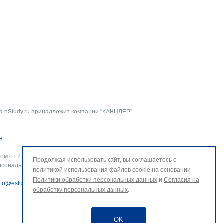
а eStudy.ru принадлежит компании "КАНЦЛЕР".
в
.
ом от 27.07.2006 г. № 152-ФЗ «О персональных данных».
Продолжая использовать сайт, вы соглашаетесь с
рсональных данных и использование файлов cookie. В случае
политикой использования файлов cookie на основании
Политики обработки персональных данных
и
Согласия на
nfo@estudy.ru
.
обработку персональных данных
.
OK