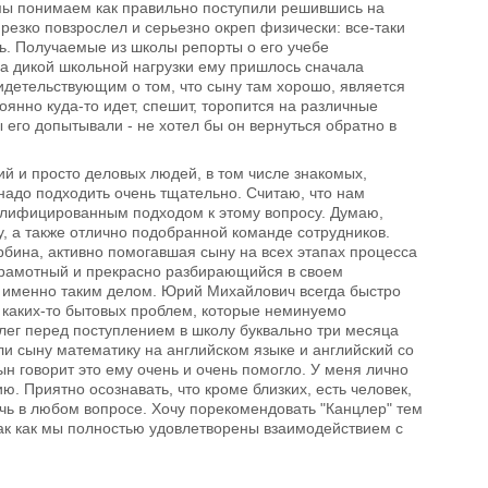
ь мы понимаем как правильно поступили решившись на
резко повзрослел и серьезно окреп физически: все-таки
ь. Получаемые из школы репорты о его учебе
-за дикой школьной нагрузки ему пришлось сначала
видетельствующим о том, что сыну там хорошо, является
оянно куда-то идет, спешит, торопится на различные
 его допытывали - не хотел бы он вернуться обратно в
ий и просто деловых людей, в том числе знакомых,
надо подходить очень тщательно. Считаю, что нам
валифицированным подходом к этому вопросу. Думаю,
, а также отлично подобранной команде сотрудников.
бина, активно помогавшая сыну на всех этапах процесса
 грамотный и прекрасно разбирающийся в своем
я именно таким делом. Юрий Михайлович всегда быстро
 каких-то бытовых проблем, которые неминуемо
Олег перед поступлением в школу буквально три месяца
 сыну математику на английском языке и английский со
ын говорит это ему очень и очень помогло. У меня лично
. Приятно осознавать, что кроме близких, есть человек,
очь в любом вопросе. Хочу порекомендовать "Канцлер" тем
так как мы полностью удовлетворены взаимодействием с