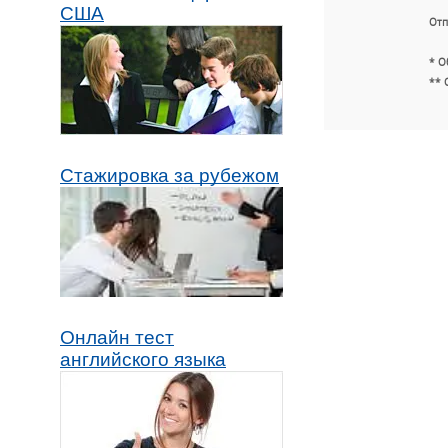
США
Отп
* О
** 
Стажировка за рубежом
Онлайн тест
английского языка