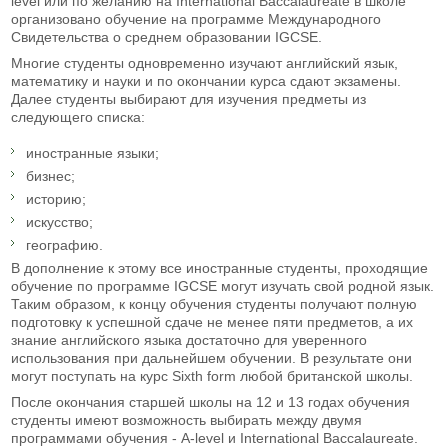
level или по желанию на International Baccalaureate в школе
организовано обучение на программе Международного
Свидетельства о среднем образовании IGCSE.
Многие студенты одновременно изучают английский язык,
математику и науки и по окончании курса сдают экзамены.
Далее студенты выбирают для изучения предметы из
следующего списка:
иностранные языки;
бизнес;
историю;
искусство;
географию.
В дополнение к этому все иностранные студенты, проходящие
обучение по программе IGCSE могут изучать свой родной язык.
Таким образом, к концу обучения студенты получают полную
подготовку к успешной сдаче не менее пяти предметов, а их
знание английского языка достаточно для уверенного
использования при дальнейшем обучении. В результате они
могут поступать на курс Sixth form любой британской школы.
После окончания старшей школы на 12 и 13 годах обучения
студенты имеют возможность выбирать между двумя
программами обучения - A-level и International Baccalaureate.