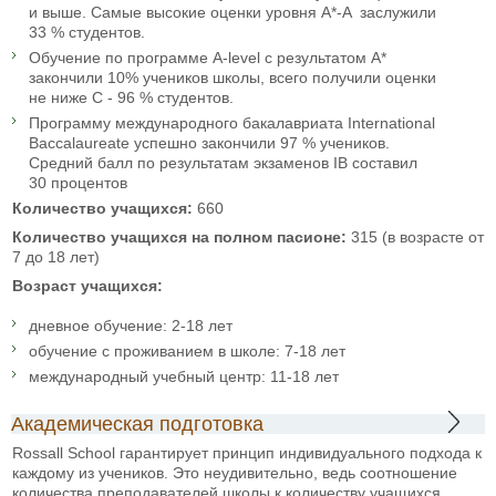
и выше. Самые высокие оценки уровня A*-A заслужили
33 % студентов.
Обучение по программе A-level с результатом А*
закончили 10% учеников школы, всего получили оценки
не ниже С - 96 % студентов.
Программу международного бакалавриата International
Baccalaureate успешно закончили 97 % учеников.
Средний балл по результатам экзаменов IB составил
30 процентов
Количество учащихся:
660
Количество учащихся на полном пасионе:
315 (в возрасте от
7 до 18 лет)
Возраст учащихся:
дневное обучение: 2-18 лет
обучение с проживанием в школе: 7-18 лет
международный учебный центр: 11-18 лет
Академическая подготовка
Rossall School гарантирует принцип индивидуального подхода к
каждому из учеников. Это неудивительно, ведь соотношение
количества преподавателей школы к количеству учащихся