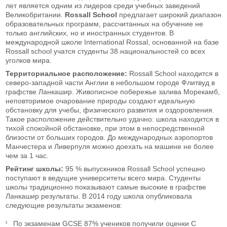
лет является одним из лидеров среди учебных заведений
Великобритании.
Rossall School
предлагает широкий диапазон
образовательных программ, рассчитанных на обучение не
только английских, но и иностранных студентов. В
международной школе International Rossal, основанной на базе
Rossall school учатся студенты 38 национальностей со всех
уголков мира.
Территориальное расположение:
Rossall School находится в
северо-западной части Англии в небольшом городе Флитвуд в
графстве Ланкашир. Живописное побережье залива Морекамб,
неповторимое очарование природы создают идеальную
обстановку для учебы, физического развития и оздоровления.
Такое расположение действительно удачно: школа находится в
тихой спокойной обстановке, при этом в непосредственной
близости от больших городов. До международных аэропортов
Манчестера и Ливерпуля можно доехать на машине не более
чем за 1 час.
Рейтинг школы:
95 % выпускников Rossall School успешно
поступают в ведущие университеты всего мира. Студенты
школы традиционно показывают самые высокие в графстве
Ланкашир результаты. В 2014 году школа опубликовала
следующие результаты экзаменов:
По экзаменам GCSE 87% учеников получили оценки С