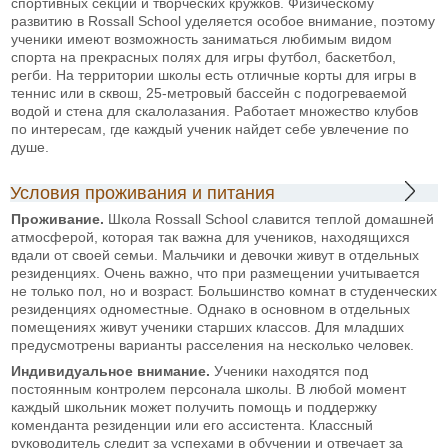
спортивных секций и творческих кружков. Физическому
развитию в Rossall School уделяется особое внимание, поэтому
ученики имеют возможность заниматься любимым видом
спорта на прекрасных полях для игры футбол, баскетбол,
регби. На территории школы есть отличные корты для игры в
теннис или в сквош, 25-метровый бассейн с подогреваемой
водой и стена для скалолазания. Работает множество клубов
по интересам, где каждый ученик найдет себе увлечение по
душе.
Условия проживания и питания
Проживание.
Школа Rossall School славится теплой домашней
атмосферой, которая так важна для учеников, находящихся
вдали от своей семьи. Мальчики и девочки живут в отдельных
резиденциях. Очень важно, что при размещении учитывается
не только пол, но и возраст. Большинство комнат в студенческих
резиденциях одноместные. Однако в основном в отдельных
помещениях живут ученики старших классов. Для младших
предусмотрены варианты расселения на несколько человек.
Индивидуальное внимание.
Ученики находятся под
постоянным контролем персонала школы. В любой момент
каждый школьник может получить помощь и поддержку
коменданта резиденции или его ассистента. Классный
руководитель следит за успехами в обучении и отвечает за