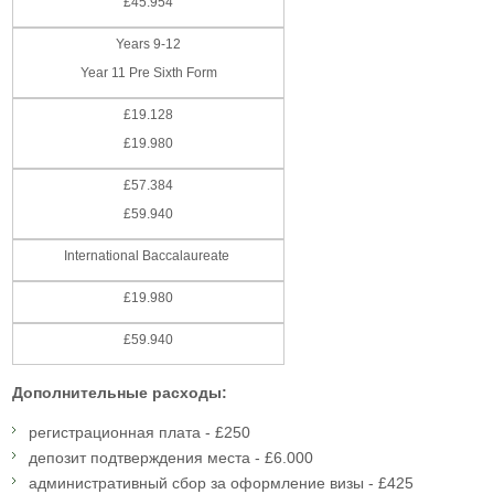
£45.954
Years 9-12
Year 11 Pre Sixth Form
£19.128
£19.980
£57.384
£59.940
International Baccalaureate
£19.980
£59.940
Дополнительные расходы:
регистрационная плата - £250
депозит подтверждения места - £6.000
административный сбор за оформление визы - £425