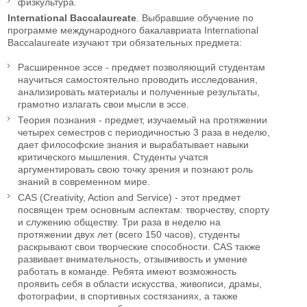
физкультура.
International Baccalaureate
. Выбравшие обучение по
программе международного бакалавриата International
Baccalaureate изучают три обязательных предмета:
Расширенное эссе - предмет позволяющий студентам
научиться самостоятельно проводить исследования,
анализировать материалы и полученные результаты,
грамотно излагать свои мысли в эссе.
Теория познания - предмет, изучаемый на протяжении
четырех семестров с периодичностью 3 раза в неделю,
дает философские знания и вырабатывает навыки
критического мышления. Студенты учатся
аргументировать свою точку зрения и познают роль
знаний в современном мире.
CAS (Creativity, Action and Service) - этот предмет
посвящен трем основным аспектам: творчеству, спорту
и служению обществу. Три раза в неделю на
протяжении двух лет (всего 150 часов), студенты
раскрывают свои творческие способности. CAS также
развивает внимательность, отзывчивость и умение
работать в команде. Ребята имеют возможность
проявить себя в области искусства, живописи, драмы,
фотографии, в спортивных состязаниях, а также