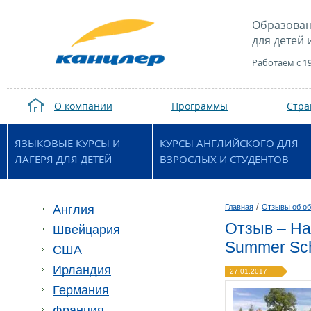
Образован
для детей 
Работаем с 1
О компании
Программы
Стр
ЯЗЫКОВЫЕ КУРСЫ И
КУРСЫ АНГЛИЙСКОГО ДЛЯ
ЛАГЕРЯ ДЛЯ ДЕТЕЙ
ВЗРОСЛЫХ И СТУДЕНТОВ
/
Англия
Главная
Отзывы об об
Отзыв – На
Швейцария
Summer Sch
США
Ирландия
27.01.2017
Германия
Франция