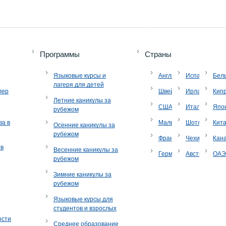
Программы
Страны
Языковые курсы и
Англия
Испания
Бел
лагеря для детей
лер
Швейцария
Ирландия
Кип
Летние каникулы за
США
Италия
Япо
рубежом
ва в
Мальта
Шотландия
Кит
Осенние каникулы за
рубежом
Франция
Чехия
Кан
ов
Весенние каникулы за
Германия
Австрия
ОА
рубежом
Зимние каникулы за
рубежом
Языковые курсы для
студентов и взрослых
ости
Среднее образование