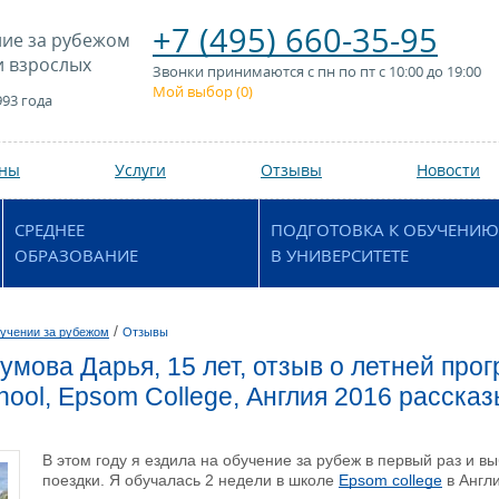
+7 (495) 660-35-95
ие за рубежом
и взрослых
Звонки принимаются с пн по пт с 10:00 до 19:00
Мой выбор (
0
)
993 года
аны
Услуги
Отзывы
Новости
СРЕДНЕЕ
ПОДГОТОВКА К ОБУЧЕНИЮ
ОБРАЗОВАНИЕ
В УНИВЕРСИТЕТЕ
/
учении за рубежом
Отзывы
умова Дарья, 15 лет, отзыв о летней про
ool, Epsom College, Англия 2016 расска
В этом году я ездила на обучение за рубеж в первый раз и
поездки. Я обучалась 2 недели в школе
Epsom college
в Англи