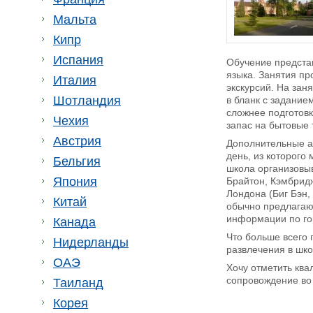
Мальта
Кипр
Испания
Обучение представ
языка. Занятия пр
Италия
экскурсий. На зан
Шотландия
в бланк с задание
сложнее подготовк
Чехия
запас на бытовые 
Австрия
Дополнительные ак
день, из которого
Бельгия
школа организовыв
Япония
Брайтон, Кэмбридж
Лондона (Биг Бэн,
Китай
обычно предлагают
информации по гор
Канада
Что больше всего 
Нидерланды
развлечения в шко
ОАЭ
Хочу отметить кв
сопровождение во
Таиланд
Корея