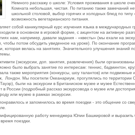
Немного расскажу о школе: Условия проживания в школе оче
Комната небольшая, чистая. По питанию также замечаний нет
школьной столовой, выбор горячих и холодных блюд по типу 
возможность вегетарианского питания.
ляет собой каникулярный курс изучения языка в международных г
оходили в основном в игровой форме, с акцентом на активную разго
ятиях нам, например, давали задания - «квесты» (мы ехали на экск
м, чтобы потом обсудить увиденное на уроке). По окончание програ
и, которая велась на занятиях. Значительного улучшения знаний 
темы.
тивити (экскурсии, доп. занятия, развлечения) были организован
 можно было выбрать занятие по интересам: теннис, бадминтон, к
ала также мероприятия (конкурсы, шоу талантов) или подвижные и
, Лондон. Мы посетили Океанариум, прогулялись по территории Cla
 Тауэр), были на экскурсии в Британиском музее и музее Естественн
 в России (подробный рассказ экскурсовода о музее или достопри
оду или музею в рамках экскурсии.
понравилось и запомнилось во время поездки - это общение со све
ле.
алифицированную работу менеджера Юлии Башкировой и выразить б
 время поездки.