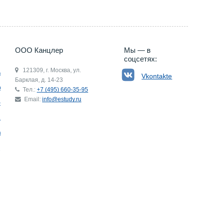
ООО Канцлер
Мы — в
соцсетях:
121309, г. Москва, ул.
ьгия
Vkontakte
Барклая, д. 14-23
р
Тел.:
+7 (495) 660-35-95
Email:
info@estudy.ru
ния
ай
ада
Э