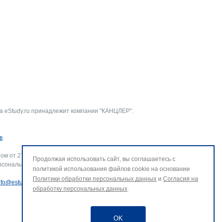
а eStudy.ru принадлежит компании "КАНЦЛЕР".
в
.
ом от 27.07.2006 г. № 152-ФЗ «О персональных данных».
Продолжая использовать сайт, вы соглашаетесь с
рсональных данных и использование файлов cookie. В случае
политикой использования файлов cookie на основании
Политики обработки персональных данных
и
Согласия на
nfo@estudy.ru
.
обработку персональных данных
.
OK