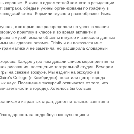
нь хорошие. Я жила в одноместной комнате в резиденции.
: завтраки, обеды и ужины организованы по графику в
«шведский стол». Кормили вкусно и разнообразно. Была
руппах, в которые нас распределяли по уровню знания
ворную практику в классе и во время активити и
урсию в музей, искали объекты в музее и заносили данные
ммы мы сдавали экзамен Trinity и он показался мне
по грамматике я не заметила, но расширила словарный
ы хорошо. Каждое утро нам давали список мероприятия на
ружок рисования, посещение театральной студии. Вечером
гры на свежем воздухе. Мы ездили на экскурсии в
ire's College (в Кембридже), посетили центр города
ых наук. Посещение экскурсий отличается от того, что
мечательности в городе). Хотелось бы больше
рстниками из разных стран, дополнительные занятия и
лагодарность за подробную консультацию и