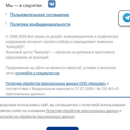
Мы — в соцсетях:
Пользовательское соглашение
Политика конфиденциальности
© 1998-2026 Все права на дизайн, информационное и графическое
содержание интернет-проекта eStudy.ru принадлежит компании
"КАНЦЛЕР".
Языковой центр "Канцлер" — обучение за рубежом и престижное
образование за границей.
Предложение на сайте не является офертой, условия и конечные
цены
уточняйте у специалистов
.
Политика обработки персональных данных ООО «Канцлер»
в
соответствии с Федеральным законом от 27.07.2006 г. № 152-ФЗ «О
персональных данных».
Соглашение об использовании сайта ООО «Канцлер»
, включающее
соглашение на обработку персональных данных и использование
родолжая использовать сайт, вы соглашаетесь с политикой использования
файлов cookie. В случае несогласия — покиньте сайт.
айлов cookie на основании
Политики обработки персональных данных
и
Для отзыва согласия на обработку персональных данных направьте
огласия на обработку персональных данных
.
запрос на адрес эл. почты:
info@estudy.ru
.