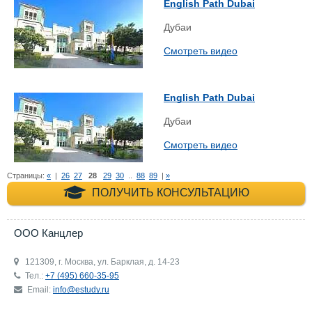
English Path Dubai
Дубаи
Смотреть видео
English Path Dubai
Дубаи
Смотреть видео
Страницы:
«
|
26
27
28
29
30
..
88
89
|
»
+7 (495) 660-35-
ПОЛУЧИТЬ КОНСУЛЬТАЦИЮ
ООО Канцлер
121309, г. Москва, ул. Барклая, д. 14-23
Тел.:
+7 (495) 660-35-95
Email:
info@estudy.ru