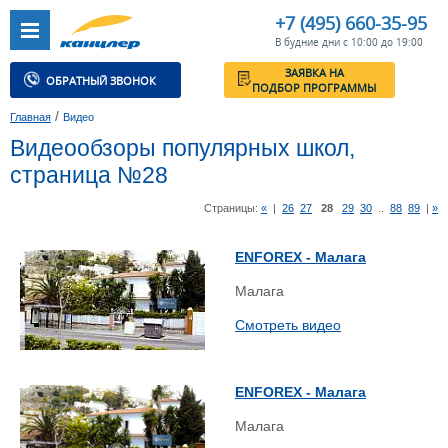
+7 (495) 660-35-95
В будние дни с 10:00 до 19:00
ЗАЯВКА НА
ОБРАТНЫЙ ЗВОНОК
ПОДБОР ПРОГРАММЫ
/
Главная
Видео
Видеообзоры популярных школ,
страница №28
Страницы:
«
|
26
27
28
29
30
..
88
89
|
»
ENFOREX - Малага
Малага
Смотреть видео
ENFOREX - Малага
Малага