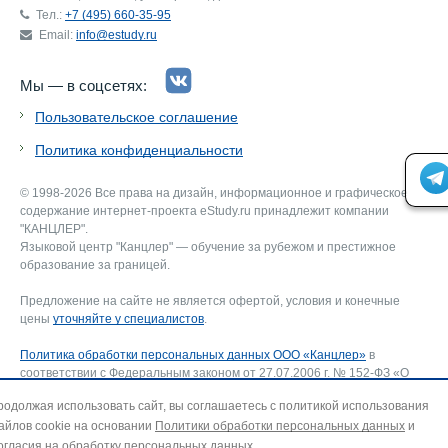
Тел.:
+7 (495) 660-35-95
Email:
info@estudy.ru
Мы — в соцсетях:
Пользовательское соглашение
Политика конфиденциальности
© 1998-2026 Все права на дизайн, информационное и графическое
содержание интернет-проекта eStudy.ru принадлежит компании
"КАНЦЛЕР".
Языковой центр "Канцлер" — обучение за рубежом и престижное
образование за границей.
Предложение на сайте не является офертой, условия и конечные
цены
уточняйте у специалистов
.
Политика обработки персональных данных ООО «Канцлер»
в
соответствии с Федеральным законом от 27.07.2006 г. № 152-ФЗ «О
персональных данных».
родолжая использовать сайт, вы соглашаетесь с политикой использования
Соглашение об использовании сайта ООО «Канцлер»
, включающее
айлов cookie на основании
Политики обработки персональных данных
и
соглашение на обработку персональных данных и использование
файлов cookie. В случае несогласия — покиньте сайт.
огласия на обработку персональных данных
.