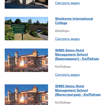
Смотреть видео
Sherborne International
College
Шерборн
Смотреть видео
SHMS Swiss Hotel
Management School
(Бакалавриат) - Ко/Лейзан
Ко/Лейзан
Смотреть видео
SHMS Swiss Hotel
Management School
(Магистратура) - Ко/Лейзан
Ко/Лейзан