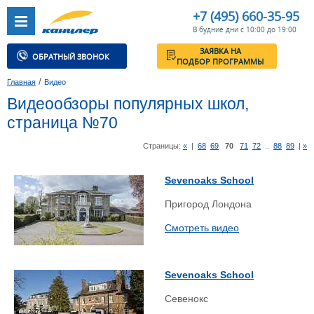
+7 (495) 660-35-95
В будние дни с 10:00 до 19:00
ЗАЯВКА НА
ОБРАТНЫЙ ЗВОНОК
ПОДБОР ПРОГРАММЫ
/
Главная
Видео
Видеообзоры популярных школ,
страница №70
Страницы:
«
|
68
69
70
71
72
..
88
89
|
»
Sevenoaks School
Пригород Лондона
Смотреть видео
Sevenoaks School
Севенокс