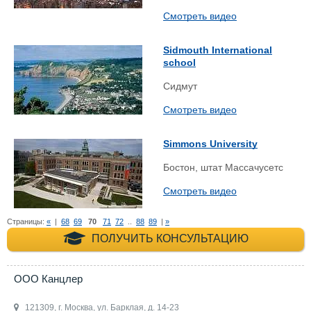
Смотреть видео
Sidmouth International
school
Сидмут
Смотреть видео
Simmons University
Бостон, штат Массачусетс
Смотреть видео
Страницы:
«
|
68
69
70
71
72
..
88
89
|
»
+7 (495) 660-35-
ПОЛУЧИТЬ КОНСУЛЬТАЦИЮ
ООО Канцлер
121309, г. Москва, ул. Барклая, д. 14-23