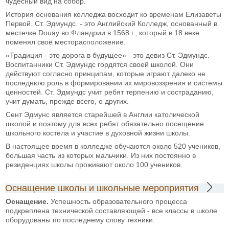
чудесный вид на собор.
История основания колледжа восходит ко временам Елизаветы
Первой. Ст. Эдмундс. - это Английский Колледж, основанный в
местечке Douay во Фландрии в 1568 г., который в 18 веке
поменял своё месторасположение.
«Традиция - это дорога в будущее» - это девиз Ст. Эдмундс.
Воспитанники Ст. Эдмундс гордятся своей школой. Они
действуют согласно принципам, которые играют далеко не
последнюю роль в формировании их мировоззрения и системы
ценностей. Ст. Эдмундс учит ребят терпению и состраданию,
учит думать, прежде всего, о других.
Сент Эдмунс является старейшей в Англии католической
школой и поэтому для всех ребят обязательно посещение
школьного костела и участие в духовной жизни школы.
В настоящее время в колледже обучаются около 520 учеников,
большая часть из которых мальчики. Из них постоянно в
резиденциях школы проживают около 100 учеников.
Оснащение школы и школьные мероприятия
Оснащение.
Успешность образовательного процесса
подкреплена технической составляющей - все классы в школе
оборудованы по последнему слову техники: