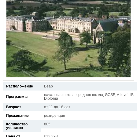
Расположение
Веар
начальная школа, средняя школа, GCSE, A-level, IB
Программы
Diploma
Возраст
от 11 до 18 лет
Проживание
резиденция
Количество
805
учеников
Цена от
£13.398