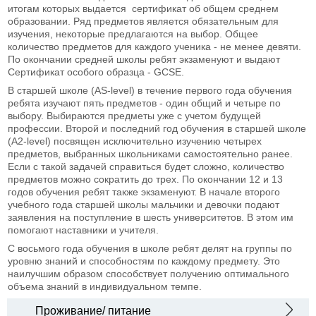
итогам которых выдается сертификат об общем среднем
образовании. Ряд предметов является обязательным для
изучения, некоторые предлагаются на выбор. Общее
количество предметов для каждого ученика - не менее девяти.
По окончании средней школы ребят экзаменуют и выдают
Сертификат особого образца - GCSE.
В старшей школе (AS-level) в течение первого года обучения
ребята изучают пять предметов - один общий и четыре по
выбору. Выбираются предметы уже с учетом будущей
профессии. Второй и последний год обучения в старшей школе
(A2-level) посвящен исключительно изучению четырех
предметов, выбранных школьниками самостоятельно ранее.
Если с такой задачей справиться будет сложно, количество
предметов можно сократить до трех. По окончании 12 и 13
годов обучения ребят также экзаменуют. В начале второго
учебного года старшей школы мальчики и девочки подают
заявления на поступление в шесть университетов. В этом им
помогают наставники и учителя.
С восьмого года обучения в школе ребят делят на группы по
уровню знаний и способностям по каждому предмету. Это
наилучшим образом способствует получению оптимального
объема знаний в индивидуальном темпе.
Проживание/ питание