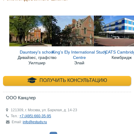
Dauntsey's school
King's Ely International Study
CATS Cambrid
Дивайзес, графство
Centre
Кембридж
Уилтшир
Элай
+7 (495) 660-35-
ПОЛУЧИТЬ КОНСУЛЬТАЦИЮ
ООО Канцлер
121309, г. Москва, ул. Барклая, д. 14-23
Тел.:
+7 (495) 660-35-95
Email:
info@estudy.ru