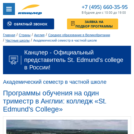
+7 (495) 660-35-95
В будние дни с 10:00 до 19:00
ЗАЯВКА НА
ОБРАТНЫЙ ЗВОНОК
ПОДБОР ПРОГРАММЫ
/
/
/
Главная
Страны
Англия
Среднее образование в Великобритании
/
/
Частные школы
Академический семестр в частной школе
Канцлер - Официальный
представитель St. Edmund's college
в России!
Академический семестр в частной школе
Программы обучения на один
триместр в Англии: колледж «St.
Edmund's College»