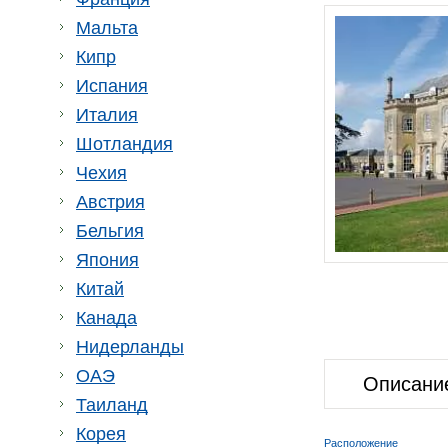
Мальта
Кипр
Испания
Италия
Шотландия
Чехия
Австрия
Бельгия
Япония
Китай
Канада
Нидерланды
ОАЭ
Описани
Таиланд
Корея
Расположение