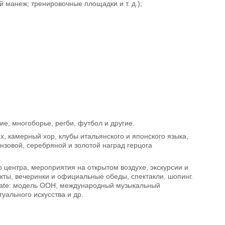
манеж; тренировочные площадки и т. д.);
ние, многоборье, регби, футбол и другие.
, камерный хор, клубы итальянского и японского языка,
нзовой, серебряной и золотой наград герцога
го центра, мероприятия на открытом воздухе, экскурсии и
екты, вечеринки и официальные обеды, спектакли, шопинг.
cate: модель ООН, международный музыкальный
уального искусства и др.