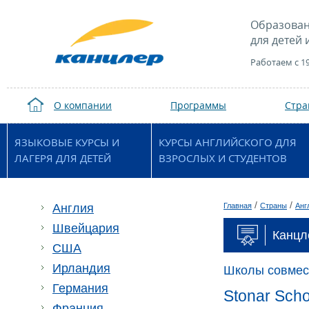
Образован
для детей 
Работаем с 1
О компании
Программы
Стр
ЯЗЫКОВЫЕ КУРСЫ И
КУРСЫ АНГЛИЙСКОГО ДЛЯ
ЛАГЕРЯ ДЛЯ ДЕТЕЙ
ВЗРОСЛЫХ И СТУДЕНТОВ
/
/
Англия
Главная
Страны
Анг
Швейцария
Канцл
США
Ирландия
Школы совмес
Германия
Stonar Scho
Франция