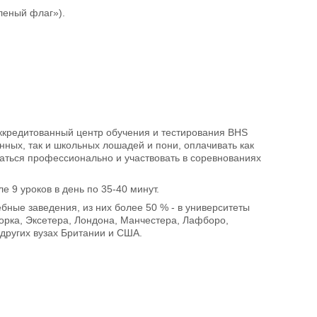
леный флаг»).
аккредитованный центр обучения и тестирования BHS
енных, так и школьных лошадей и пони, оплачивать как
маться профессионально и участвовать в соревнованиях
е 9 уроков в день по 35-40 минут.
бные заведения, из них более 50 % - в университеты
Йорка, Эксетера, Лондона, Манчестера, Лафборо,
других вузах Британии и США.