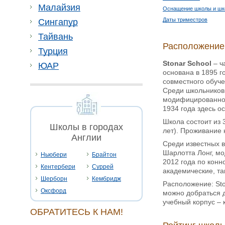
Малайзия
Оснащение школы и шк
Даты триместров
Сингапур
Тайвань
Расположение
Турция
Stonar School
– ч
ЮАР
основана в 1895 г
совместного обуче
Среди школьников 
модифицированног
1934 года здесь о
Школа состоит из 3
Школы в городах
лет). Проживание 
Англии
Среди известных в
Шарлотта Лонг, мо
Ньюбери
Брайтон
2012 года по конн
Кентербери
Суррей
академические, та
Шерборн
Кембридж
Расположение: Sto
Оксфорд
можно добраться д
учебный корпус – 
ОБРАТИТЕСЬ К НАМ!