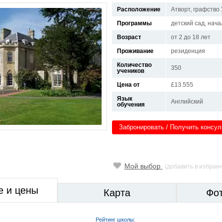
Расположение
Атворт, графство
Программы
детский сад, нач
Возраст
от 2 до 18 лет
Проживание
резиденция
Количество
350
учеников
Цена от
£13.555
Язык
Английский
обучения
Забронировать / Получить консу
Мой выбор
(добавить в избран
е и цены
Карта
Фо
Рейтинг школы: