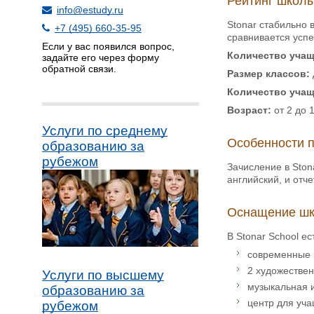
Рейтинг школы
info@estudy.ru
Stonar стабильно 
+7 (495) 660-35-95
сравнивается успе
Если у вас появился вопрос,
Количество учащ
задайте его через форму
обратной связи.
Размер классов:
Количество учащ
Возраст:
от 2 до 1
Услуги по среднему
Особенности 
образованию за
рубежом
Зачисление в Ston
английский, и отч
Оснащение шк
В Stonar School е
современные 
2 художествен
Услуги по высшему
музыкальная и
образованию за
центр для уча
рубежом