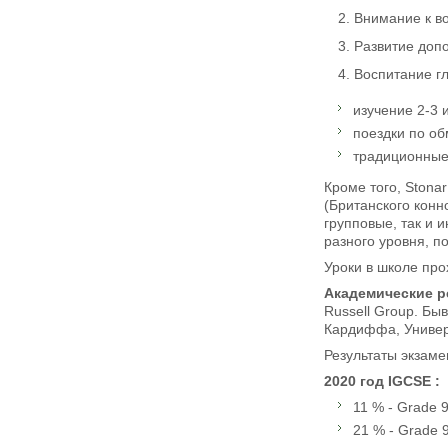
Внимание к в
Развитие допо
Воспитание г
изучение 2-3 
поездки по об
традиционные
Кроме того, Stona
(Британского конн
групповые, так и 
разного уровня, п
Уроки в школе прох
Академические р
Russell Group. Бы
Кардиффа, Универс
Результаты экзаме
2020 год IGCSE :
11 % - Grade 9
21 % - Grade 