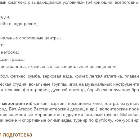
ный комплекс с выдающимися условиями (64 конюшни, всепогодный 
адки;
ейн с подогревом;
нальные спортивные центры;
т;
 нетбола;
ская трасса;
пространства, включая зал со специальным освещением.
бол, фитнес, зумба, верховая езда, крикет, легкая атлетика, плава
еская студия, вокальные группы, игра на музыкальных инструментах
тотехника, фотография, духовой оркестр, борьба за получение бро
 мероприятия:
каякинг, картинг, посещение кино, театра, батутно
рд, Бат, Атворт, Вестминстерский дворец и др.), волонтерские про
ятся совместные мероприятия с другими школами группы Globedu
ические и спортивные олимпиады, турнир по футболу, конкурс вирт
 подготовка