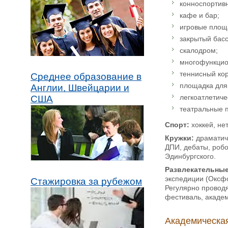
конноспортив
кафе и бар;
игровые площ
закрытый басс
скалодром;
многофункцио
теннисный кор
Среднее образование в
площадка для
Англии, Швейцарии и
легкоатлетиче
США
театральные 
Спорт:
хоккей, нет
Кружки:
драматич
ДПИ, дебаты, робо
Эдинбургского.
Развлекательные
экспедиции (Оксфо
Стажировка за рубежом
Регулярно провод
фестиваль, академ
Академическая