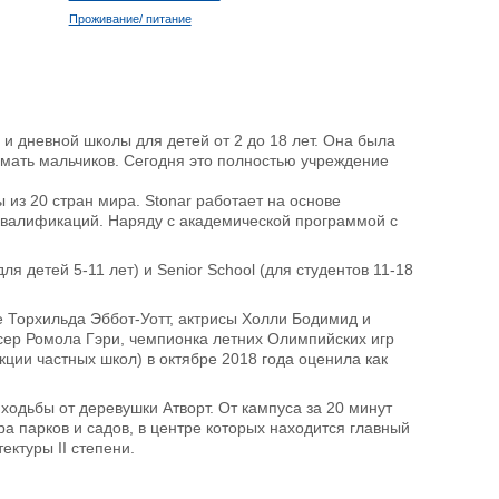
Проживание/ питание
 дневной школы для детей от 2 до 18 лет. Она была
нимать мальчиков. Сегодня это полностью учреждение
из 20 стран мира. Stonar работает на основе
квалификаций. Наряду с академической программой с
для детей 5-11 лет) и Senior School (для студентов 11-18
е Торхильда Эббот-Уотт, актрисы Холли Бодимид и
сер Ромола Гэри, чемпионка летних Олимпийских игр
кции частных школ) в октябре 2018 года оценила как
ходьбы от деревушки Атворт. От кампуса за 20 минут
ра парков и садов, в центре которых находится главный
ектуры II степени.