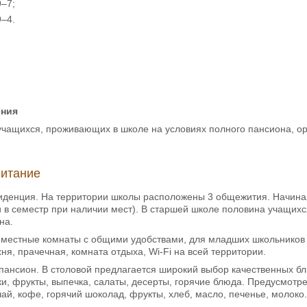
9–7;
9–4.
:
ения
чащихся, проживающих в школе на условиях полного пансиона, орг
питание
денция. На территории школы расположены 3 общежития. Начиная 
 в семестр при наличии мест). В старшей школе половина учащихс
на.
-местные комнаты с общими удобствами, для младших школьников е
ня, прачечная, комната отдыха, Wi-Fi на всей территории.
ансион. В столовой предлагается широкий выбор качественных бл
ки, фрукты, выпечка, салаты, десерты, горячие блюда. Предусмотр
чай, кофе, горячий шоколад, фрукты, хлеб, масло, печенье, молоко.