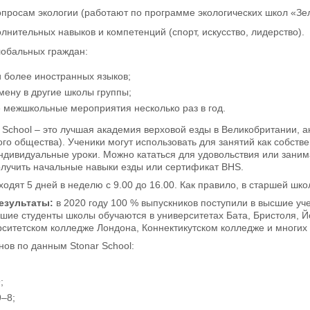
опросам экологии (работают по программе экологических школ «Зе
лнительных навыков и компетенций (спорт, искусство, лидерство).
лобальных граждан:
и более иностранных языков;
мену в другие школы группы;
 межшкольные мероприятия несколько раз в год.
r School – это лучшая академия верховой езды в Великобритании, 
ого общества). Ученики могут использовать для занятий как собств
индивидуальные уроки. Можно кататься для удовольствия или зани
олучить начальные навыки езды или сертификат BHS.
одят 5 дней в неделю с 9.00 до 16.00. Как правило, в старшей школ
езультаты:
в 2020 году 100 % выпускников поступили в высшие уче
вшие студенты школы обучаются в университетах Бата, Бристоля, 
итетском колледже Лондона, Коннектикутском колледже и многих 
нов по данным Stonar School:
;
9–8;