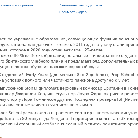
ольные мероприятия
Академическая подготовка
Стоимость курса
астное учреждение образования, совмещающее функции пансиона и
оду как школа для девочек. Только с 2011 года на учебу стали при
ния, которое в 2020 году отмечает свое 125-летие.
около 80 % из Великобритании, остальные – иностранные студенты 
о британского учебного плана и предлагает ряд дополнительных 
существляется обучение навыкам верховой езды.
 отделений: Early Years (для малышей от 2 до 5 лет), Prep School (
на условиях полного или частичного пансиона доступно с 9 лет.
ыпускников Stonar дипломат, верховный комиссар Британии в Тонг
дельер Джорджия Хардинг, скульптор Лаура Форд, актриса и режис
ому спорту Лора Томлинсон другие. Последняя проверка ISI (Инспе
к и личностные качества учеников на отлично.
nar School расположена в графстве Уилтшир в нескольких минутах 
о Бата, за 90 минут - до Лондона. Территория школы - это 32 гекта
красивый старинный особняк, внесенный в список памятников архит