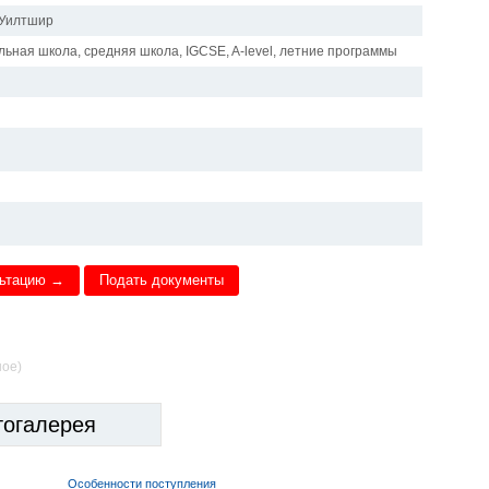
 Уилтшир
альная школа, средняя школа, IGCSE, A-level, летние программы
льтацию →
Подать документы
ное)
тогалерея
Особенности поступления