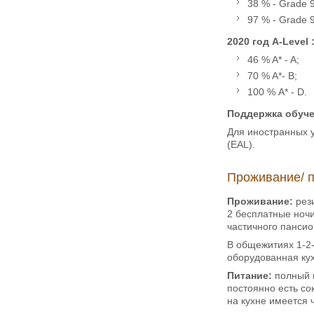
38 % - Grade 
97 % - Grade 
2020 год A-Level 
46 % A* - A;
70 % A*- B;
100 % А* - D.
Поддержка обуч
Для иностранных у
(EAL).
Проживание/ 
Проживание:
рези
2 бесплатные ночи
частичного пансио
В общежитиях 1-2
оборудованная кух
Питание:
полный п
постоянно есть со
на кухне имеется 