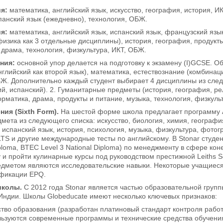
ия:
математика, английский язык, искусство, география, история, И
панский язык (ежедневно), технология, ОБЖ.
ия:
математика, английский язык, испанский язык, французский язык, 
физика как 3 отдельные дисциплины), история, география, продукт
, драма, технология, физкультура, ИКТ, ОБЖ.
ения:
основной упор делается на подготовку к экзамену (I)GCSE. О
нглийский как второй язык), математика, естествознание (комбинац
БЖ. Дополнительно каждый студент выбирает 4 дисциплины из следу
й, испанский). 2. Гуманитарные предметы (история, география, рел
матика, драма, продукты и питание, музыка, технология, физкульт
ния (Sixth Form).
На шестой форме школа предлагает программу A
мета из следующего списка: искусство, биология, химия, география
 испанский язык, история, психология, музыка, физкультура, фотог
LTS и другие международные тесты по английскому. В Stonar студе
iploma, BTEC Level 3 National Diploma) по менеджменту в сфере ко
у и пройти кулинарные курсы под руководством престижной Leiths S
дметом являются исследовательские навыки. Некоторые учащиеся
фикации EPQ.
школы.
С 2012 года Stonar является частью образовательной группы
Индии. Школы Globeducate имеют несколько ключевых признаков:
ство образования (разработан платиновый стандарт контроля рабо
льзуются современные программы и технические средства обучения