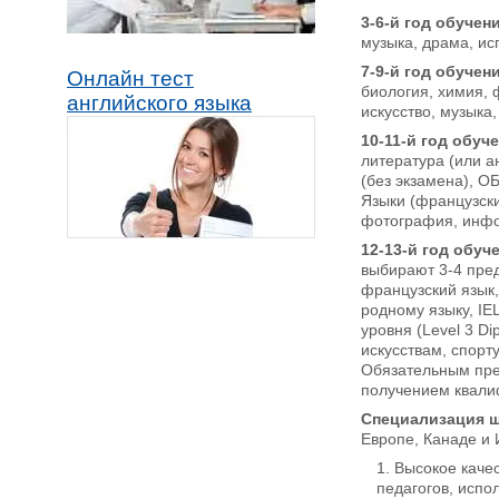
3-6-й год обучен
музыка, драма, ис
7-9-й год обучен
Онлайн тест
биология, химия, 
английского языка
искусство, музыка
10-11-й год обуч
литература (или а
(без экзамена), О
Языки (французски
фотография, инфор
12-13-й год обуче
выбирают 3-4 пред
французский язык,
родному языку, IE
уровня (Level 3 D
искусствам, спорт
Обязательным пре
получением квали
Специализация 
Европе, Канаде и 
Высокое каче
педагогов, испо