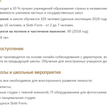
:
входит в 10 % лучших учреждений образования страны в независим
ваемость учеников частных и государственных школ.
ихся:
в школе обучается 325 человек (данные инспекции 2018 года
до 15 человек, в Sixth Form - от 2 до 7 человек.
ихся на полном и частичном пансионе:
90 (2018 год).
8 лет.
поступления
ar производится на основе онлайн-собеседования с директором, в
ета из предыдущей школы. Обучение для иностранных учащихся дос
олы и школьные мероприятия
сть все необходимое для всестороннего развития личности:
классы;
ные студии с темной комнатой, IT-оборудованием для фотосъемки
 танцевальная студии;
щихся Sixth Form;