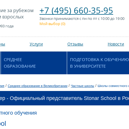
+7 (495) 660-35-95
ие за рубежом
и взрослых
Звонки принимаются с пн по пт с 10:00 до 19:00
Мой выбор (
0
)
993 года
аны
Услуги
Отзывы
Новости
СРЕДНЕЕ
ПОДГОТОВКА К ОБУЧЕНИЮ
ОБРАЗОВАНИЕ
В УНИВЕРСИТЕТЕ
/
/
/
лия
Среднее образование в Великобритании
Частные школы
Школы совместного 
ер - Официальный представитель Stonar School в Ро
тного обучения
ol