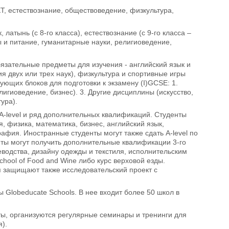
КТ, естествознание, обществоведение, физкультура,
латынь (с 8-го класса), естествознание (с 9-го класса –
ы и питание, гуманитарные науки, религиоведение,
бязательные предметы для изучения - английский язык и
ия двух или трех наук), физкультура и спортивные игры
ющих блоков для подготовки к экзамену (I)GCSE: 1.
игиоведение, бизнес). 3. Другие дисциплины (искусство,
ура).
-level и ряд дополнительных квалификаций. Студенты
, физика, математика, бизнес, английский язык,
рафия. Иностранные студенты могут также сдать A-level по
нты могут получить дополнительные квалификации 3-го
неводства, дизайну одежды и текстиля, исполнительским
chool of Food and Wine либо курс верховой езды.
 защищают также исследовательский проект с
 Globeducate Schools. В нее входит более 50 школ в
ты, организуются регулярные семинары и тренинги для
).