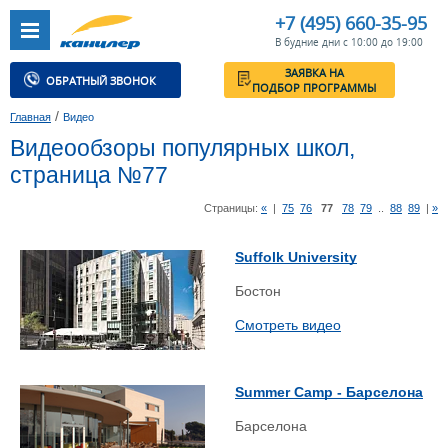
+7 (495) 660-35-95
В будние дни с 10:00 до 19:00
ЗАЯВКА НА
ОБРАТНЫЙ ЗВОНОК
ПОДБОР ПРОГРАММЫ
/
Главная
Видео
Видеообзоры популярных школ,
страница №77
Страницы:
«
|
75
76
77
78
79
..
88
89
|
»
Suffolk University
Бостон
Смотреть видео
Summer Camp - Барселона
Барселона