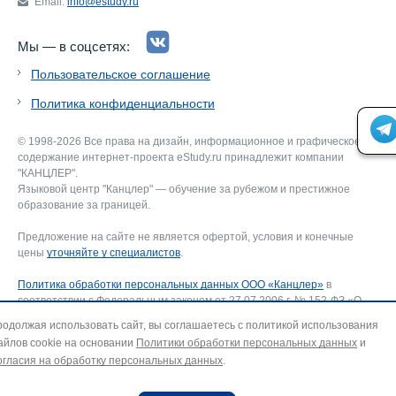
Email:
info@estudy.ru
Мы — в соцсетях:
Пользовательское соглашение
Политика конфиденциальности
© 1998-2026 Все права на дизайн, информационное и графическое
содержание интернет-проекта eStudy.ru принадлежит компании
"КАНЦЛЕР".
Языковой центр "Канцлер" — обучение за рубежом и престижное
образование за границей.
Предложение на сайте не является офертой, условия и конечные
цены
уточняйте у специалистов
.
Политика обработки персональных данных ООО «Канцлер»
в
соответствии с Федеральным законом от 27.07.2006 г. № 152-ФЗ «О
персональных данных».
одолжая использовать сайт, вы соглашаетесь с политикой использования
Соглашение об использовании сайта ООО «Канцлер»
, включающее
йлов cookie на основании
Политики обработки персональных данных
и
соглашение на обработку персональных данных и использование
гласия на обработку персональных данных
.
файлов cookie. В случае несогласия — покиньте сайт.
Для отзыва согласия на обработку персональных данных направьте
запрос на адрес эл. почты:
info@estudy.ru
.