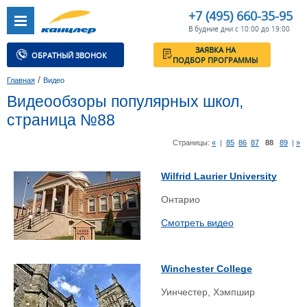
+7 (495) 660-35-95
В будние дни с 10:00 до 19:00
ЗАЯВКА НА
ОБРАТНЫЙ ЗВОНОК
ПОДБОР ПРОГРАММЫ
/
Главная
Видео
Видеообзоры популярных школ,
страница №88
Страницы:
«
|
85
86
87
88
89
|
»
Wilfrid Laurier University
Онтарио
Смотреть видео
Winchester College
Уинчестер, Хэмпшир