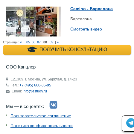
Сamino - Барселона
Барселона
Смотреть видео
Страницы:
«
|
85
86
87
88
89
|
»
+7 (495) 660-35-
ПОЛУЧИТЬ КОНСУЛЬТАЦИЮ
ООО Канцлер
121309, г. Москва, ул. Барклая, д. 14-23
Тел.:
+7 (495) 660-35-95
Email:
info@estudy.ru
Мы — в соцсетях:
Пользовательское соглашение
Политика конфиденциальности