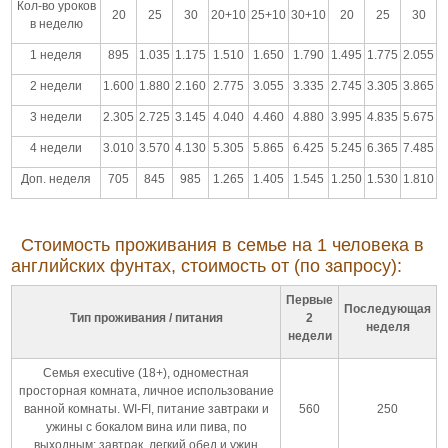
Кол-во уроков
20
25
30
20+10
25+10
30+10
20
25
30
в неделю
1 неделя
895
1.035
1.175
1.510
1.650
1.790
1.495
1.775
2.055
2 недели
1.600
1.880
2.160
2.775
3.055
3.335
2.745
3.305
3.865
3 недели
2.305
2.725
3.145
4.040
4.460
4.880
3.995
4.835
5.675
4 недели
3.010
3.570
4.130
5.305
5.865
6.425
5.245
6.365
7.485
Доп. неделя
705
845
985
1.265
1.405
1.545
1.250
1.530
1.810
Стоимость проживания в семье на 1 человека в
английских фунтах, стоимость от (по запросу):
Первые
Последующая
Тип проживания / питания
2
неделя
недели
Семья executive (18+), одноместная
просторная комната, личное использование
ванной комнаты. WI-FI, питание завтраки и
560
250
ужины с бокалом вина или пива, по
выходным: завтрак, легкий обед и ужин