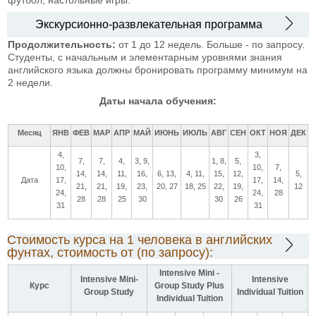
Экскурсионно-развлекательная программа
Продолжительность:
от 1 до 12 недель. Больше - по запросу.
Студенты, с начальным и элементарным уровнями знания
английского языка должны бронировать программу минимум на
2 недели.
Даты начала обучения:
Месяц
ЯНВ
ФЕВ
МАР
АПР
МАЙ
ИЮНЬ
ИЮЛЬ
АВГ
СЕН
ОКТ
НОЯ
ДЕК
4,
3,
7,
7,
4,
3, 9,
1, 8,
5,
10,
10,
7,
14,
14,
11,
16,
6, 13,
4, 11,
15,
12,
5,
Дата
17,
17,
14,
21,
21,
19,
23,
20, 27
18, 25
22,
19,
12
24,
24,
28
28
28
25
30
30
26
31
31
Стоимость курса на 1 человека в английских
фунтах, стоимость от (по запросу):
Intensive Mini -
Intensive Mini-
Intensive
Курс
Group Study Plus
Group Study
Individual Tuition
Individual Tuition