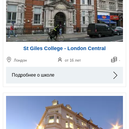
St Giles College - London Central
Лондон
от 16 лет
-
Подробнее о школе