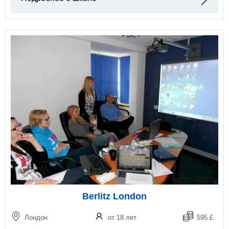
Berlitz London
Лондон
от 18 лет
595 £