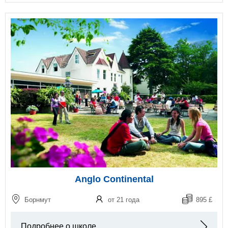
Anglo Continental
Борнмут
от 21 года
895 £
Подробнее о школе