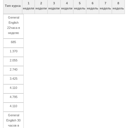
1
2
3
4
5
6
7
8
Тип курса
неделя
недели
недели
недели
недель
недель
недель
недель
General
English
22часа в
неделю
685
1.370
2.055
2.740
3.425
4.110
4.795
4.110
General
English 30
часов в