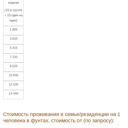
неделю
(15 в группе
+ 15 один на
один)
1.805
3.610
5.415
7.220
9.025
10.830
12.635
14.440
Стоимость проживания в семье/резиденции на 1
человека в фунтах, стоимость от (по запросу):