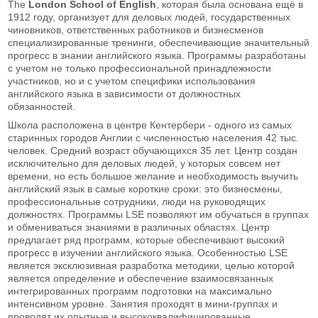
The
London School of English
, которая была основана ещё в
1912 году, организует для деловых людей, государственных
чиновников, ответственных работников и бизнесменов
специализированные тренинги, обеспечивающие значительный
прогресс в знании английского языка. Программы разработаны
с учетом не только профессиональной принадлежности
участников, но и с учетом специфики использования
английского языка в зависимости от должностных
обязанностей.
Школа расположена в центре Кентербери - одного из самых
старинных городов Англии с численностью населения 42 тыс.
человек. Средний возраст обучающихся 35 лет. Центр создан
исключительно для деловых людей, у которых совсем нет
времени, но есть большое желание и необходимость выучить
английский язык в самые короткие сроки: это бизнесмены,
профессиональные сотрудники, люди на руководящих
должностях. Программы LSE позволяют им обучаться в группах
и обмениваться знаниями в различных областях. Центр
предлагает ряд программ, которые обеспечивают высокий
прогресс в изучении английского языка. Особенностью LSE
является эксклюзивная разработка методики, целью которой
является определение и обеспечение взаимосвязанных
интегрированных программ подготовки на максимально
интенсивном уровне. Занятия проходят в мини-группах и
проводят их опытные и высококвалифицированные