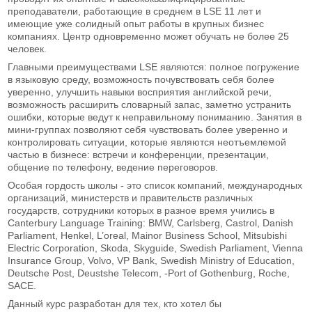
преподаватели, работающие в среднем в LSE 11 лет и
имеющие уже солидный опыт работы в крупных бизнес
компаниях. Центр одновременно может обучать не более 25
человек.
Главными преимуществами LSE являются: полное погружение
в языковую среду, возможность почувствовать себя более
уверенно, улучшить навыки восприятия английской речи,
возможность расширить словарный запас, заметно устранить
ошибки, которые ведут к неправильному пониманию. Занятия в
мини-группах позволяют себя чувствовать более уверенно и
контролировать ситуации, которые являются неотъемлемой
частью в бизнесе: встречи и конференции, презентации,
общение по телефону, ведение переговоров.
Особая гордость школы - это список компаний, международных
организаций, министерств и правительств различных
государств, сотрудники которых в разное время учились в
Canterbury Language Training: BMW, Carlsberg, Castrol, Danish
Parliament, Henkel, L’oreal, Mainor Business School, Mitsubishi
Electric Corporation, Skoda, Skyguide, Swedish Parliament, Vienna
Insurance Group, Volvo, VP Bank, Swedish Ministry of Education,
Deutsche Post, Deustshe Telecom, -Port of Gothenburg, Roche,
SACE.
Данный курс разработан для тех, кто хотел бы