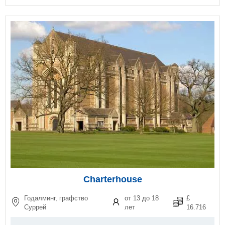
Charterhouse
Годалминг, графство
от 13 до 18
£
Суррей
лет
16.716