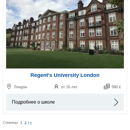
Regent's University London
Лондон
от 16 лет
580 £
Подробнее о школе
Страницы:
1
2
|
»