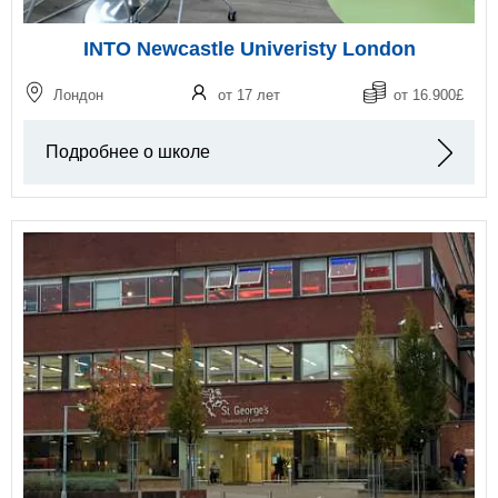
INTO Newcastle Univeristy London
Лондон
от 17 лет
от 16.900£
Подробнее о школе