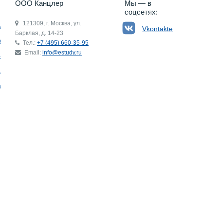
ООО Канцлер
Мы — в
соцсетях:
121309, г. Москва, ул.
ьгия
Vkontakte
Барклая, д. 14-23
р
Тел.:
+7 (495) 660-35-95
Email:
info@estudy.ru
ния
ай
ада
Э