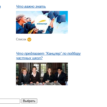
а
Что важно знать
Список
Что предлагает "Канцлер" по подбору
частных школ?
Выбрать