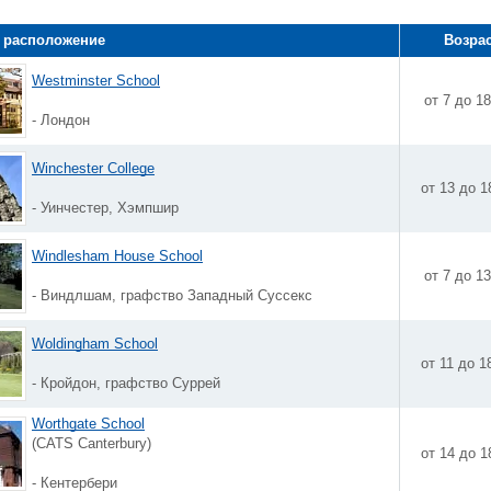
 расположение
Возра
Westminster School
от 7 до 1
- Лондон
Winchester College
от 13 до 1
- Уинчестер, Хэмпшир
Windlesham House School
от 7 до 1
- Виндлшам, графство Западный Суссекс
Woldingham School
от 11 до 1
- Кройдон, графство Суррей
Worthgate School
(CATS Canterbury)
от 14 до 1
- Кентербери