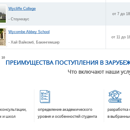
Wycliffe College
от 7 до 1
- Стоунхаус
Wycombe Abbey School
от 11 до 1
- Хай Вайкомб, Бакингемшир
10
ПРЕИМУЩЕСТВА ПОСТУПЛЕНИЯ В ЗАРУБЕ
Что включают наши усл
консультации,
определение академического
разработка 
м и школ
уровня и особенностей студента
в выбранны