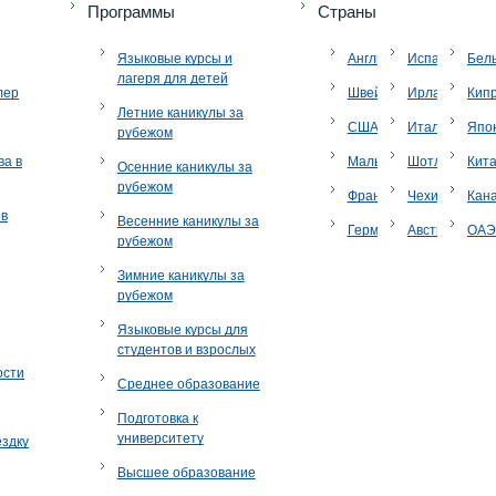
Программы
Страны
Языковые курсы и
Англия
Испания
Бел
лагеря для детей
лер
Швейцария
Ирландия
Кип
Летние каникулы за
США
Италия
Япо
рубежом
ва в
Мальта
Шотландия
Кит
Осенние каникулы за
рубежом
Франция
Чехия
Кан
ов
Весенние каникулы за
Германия
Австрия
ОА
рубежом
Зимние каникулы за
рубежом
Языковые курсы для
студентов и взрослых
ости
Среднее образование
Подготовка к
университету
ездку
Высшее образование