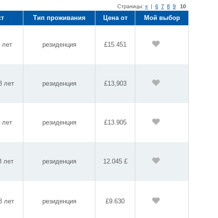
Страницы:
«
|
6
7
8
9
10
ст
Тип проживания
Цена от
Мой выбор
8 лет
резиденция
£15.451
8 лет
резиденция
£13,903
3 лет
резиденция
£13.905
8 лет
резиденция
12.045 £
8 лет
резиденция
£9.630