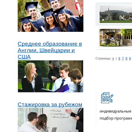
Среднее образование в
Англии, Швейцарии и
США
Страницы:
«
|
6
7
8
9
Стажировка за рубежом
индивидуальные 
подбор програм