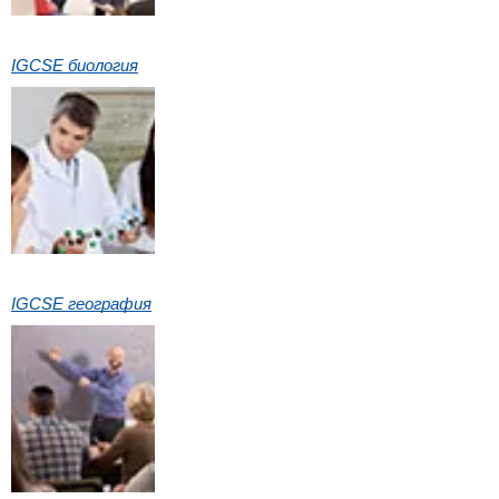
IGCSE биология
IGCSE география