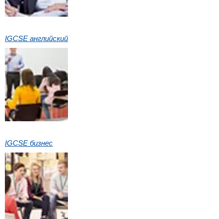
IGCSE английский
IGCSE бизнес