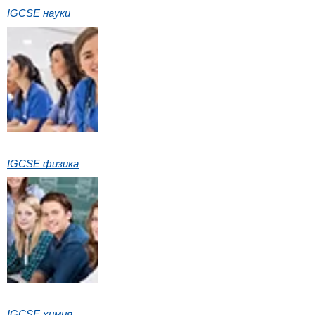
IGCSE науки
IGCSE физика
IGCSE химия