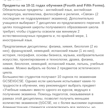
Предметы на 10-11 годах обучения (Fourth and Fifth Forms).
Обязательные предметы - английский язык, английская
литература, математика, философия и религия, «Связи» (2
последние не подразумевают экзамена). Дополнительно
учащиеся выбирают 7 дисциплин из предлагаемого перечня. В
целях поощрения широты получаемого образования школа
требует, чтобы студенты освоили как минимум 2
естественнонаучных предмета и, по крайней мере, 1
иностранный язык.
Предлагаемые дисциплины: физика, химия, биология (2 из
них); французский, немецкий, испанский языки (1 из них);
история, география, основы бизнеса, музыка, изобразительное
искусство, проектирование и технологии, драма, физика,
химия, биология, немецкий, испанский языки, латынь, учебные
навыки. Можно выбрать не более 2 предметов эстетического
цикла.
Большинство студентов получают 10 оценок по экзаменам
GCSE\IGCSE. Однако если школьник испытывает какие-то
трудности в обучении, ему рекомендуют выбрать предмет
«Учебные навыки» вместо одного из курсов, ведущих к
получению экзамена. Помощь педагогов, оказываемая в
рамках этой дисциплины, позволит получить меньшее
количество экзаменов (I)GCSE, но с более высокими оценками.
Администрация стремится удовлетворить все запросы, но