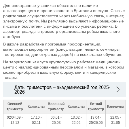
Для иностранных учащихся обязательно наличие
англоговорящего и проживающего в Британии опекуна. Связь с
родителями осуществляется через мобильную связь, интернет,
электронную почту. Им регулярно высылают информационные
письма и бюллетени с информацией об успехах ребенка. В
аэропорт дважды в триместр организованы рейсы школьного
автобуса.
В школе разработана программа профориентации,
включающая мероприятия (консультации, лекции, семинары,
тестирование, дни открытых дверей) на всех этапах обучения.
На территории кампуса круглосуточно работает медицинский
центр с квалифицированным персоналом и магазин, в котором
можно приобрести школьную форму, книги и канцелярские
товары.
Даты триместров – академический год 2025-
2026
Осенний
Весенний
Летний
Каникулы
Каникулы
Каникулы
триместр
триместр
триместр
02/04.09 -
17.10 -
06.01 -
13.02 -
13.04 -
22.05 -
12.12
02.11
25.03
22.02
25/26.06
31.05