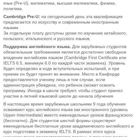
язык (Pre-U), математика, высшая математика, физика,
политика.
Cambridge Pre-U:
на сегодняшний день эта квалификация
предлагается по искусству и современным иностранным
языкам.
За отдельную плату доступны уроки по изучению китайского,
польского, итальянского и русского языков.
Поддержка английского языка.
Для зарубежных студентов
обязательным требованием является достаточно свободное
владение английским языком (Cambridge First Certificate или
IELTS 6.5, минимум 6.0 по каждой части экзамена). Уровень
будет определен в ходе вступительных испытаний, и при
приеме он будет принят во внимание. Место в Кэнфорде
предоставляется ученику лишь в том случае, если
администрация убеждена, что ребенок сможет освоить
программу. Иногда в школе требуют, чтобы студент принял
участие в летней языковой школе до начала обучения.
В настоящее время зарубежные школьники 9 года обучения
осваивают курс английского языка как иностранного (уровень
Upper-Intermediate) вместо еженедельных уроков французского
(бесплатно). Для студентов шестой формы существуют
еженедельные бесплатные уроки академического английского и
курс подготовки к экзамену IELTS. В рамках этого курса
ученикам также предоставляется помощь в процессе подачи