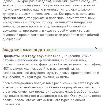
(сдвоенный урок раз в неделю), школьники учатся соединять
вместе то, что они узнают на разных уроках, и «вписывать»
полученную информацию в контекст интеллектуального и
культурного развития человечества. Как правило, половина
времени отводится урокам, а половина - самостоятельным
исследованиям. Каждый год осуществляются интересные
межпредметные проекты, а кульминацией становится
двухдневная программа, в ходе которой ученики готовят
групповой проект, включая в него свои наработки по любимой
дисциплине.
Академическая подготовка
Предметы на 9 году обучения (Shell):
биология, химия,
латынь и классические цивилизации, английский язык,
философия и религия, французский язык, история, география,
ИКТ, математика, немецкий или испанский языки,
изобразительное искусство, музыка, драма, проектирование и
технология, физкультура, физика, «Связи».
Кроме стандартных предметов в расписании имеется курс ИКТ
и вычислительной техники (собственная разработка школы). В
этом году студентам предстоит сделать лишь 1 выбор - между
изучением немецкого и испанского языков. Он осуществляется
после небольшого ознакомительного курса по обоим
предметам.