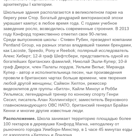
архитектуры I категории.
Школьные здания располагаются в великолепном парке на
берегу реки Стор. Богатый дендрарий викторианской эпохи
украшает кампус в любое время года. С годами учебное
заведение росло, возводились современные строения. В 2013
году Кэнфорд торжественно отметил свое 90-летие.
Среди выпускников школы - Стивен Рубин, президент компании
Pentland Group, на разных этапах владевшей такими брендами,
как Lacoste, Speedo, Pony и Reebok; полярный исследователь
Алекс Хиберт; 12-й граф Шефтсбери, представитель одной из
богатейших британских фамилий, Николай Эшли-Купер; 10-й
граф Джерси, член Палаты лордов, Уильям Вилье; Миранда
Купер - автор и исполнительница песен, чьи произведения
провели в британских чартах больше времени, чем творения
любой другой женщины; Саймон Хилтон, режиссер
видеоклипов для группы «Битлз», Кайли Миноуг и Робби
Уильямса; легендарный тренер по конному спорту Генри
Сесил; писатель Алан Холлингхёрст; заместитель Верховного
главнокомандующего ОВС НАТО, британский генерал Брайан
Кенни и многие другие известные люди.
Расположение.
Школа занимает территорию площадью более
100 гектаров в деревушке Кэнфорд Магна, неподалеку от
рыночного городка Уимборн-Минстер, в 1 часе 45 минутах езды
от аэропорта «Хитроу» и Лондона.