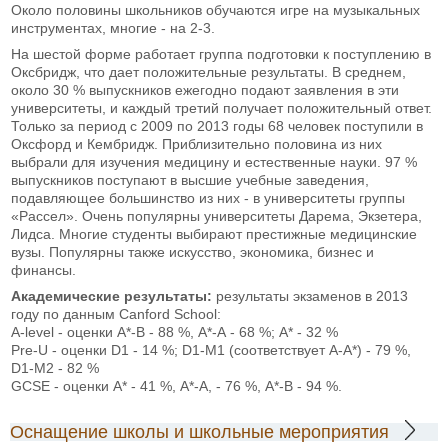
Около половины школьников обучаются игре на музыкальных
инструментах, многие - на 2-3.
На шестой форме работает группа подготовки к поступлению в
Оксбридж, что дает положительные результаты. В среднем,
около 30 % выпускников ежегодно подают заявления в эти
университеты, и каждый третий получает положительный ответ.
Только за период с 2009 по 2013 годы 68 человек поступили в
Оксфорд и Кембридж. Приблизительно половина из них
выбрали для изучения медицину и естественные науки. 97 %
выпускников поступают в высшие учебные заведения,
подавляющее большинство из них - в университеты группы
«Рассел». Очень популярны университеты Дарема, Экзетера,
Лидса. Многие студенты выбирают престижные медицинские
вузы. Популярны также искусство, экономика, бизнес и
финансы.
Академические результаты:
результаты экзаменов в 2013
году по данным Canford School:
A-level - оценки A*-B - 88 %, А*-А - 68 %; A* - 32 %
Pre-U - оценки D1 - 14 %; D1-M1 (соответствует А-А*) - 79 %,
D1-M2 - 82 %
GCSE - оценки A* - 41 %, А*-А, - 76 %, А*-В - 94 %.
Оснащение школы и школьные мероприятия