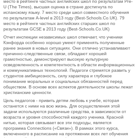
место в рейтинге частных английских школ по результатам Pre-
U (The Times), высшая оценка в стране достигнута по
испанскому языку. 7 место среди школ совместного обучения
по результатам A-level в 2013 году (Best-Schools.Co.UK). 79
место в рейтинге частных английских старших школ по
результатам GCSE в 2013 году (Best-Schools.Co.UK)
Отчет инспекции независимых школ отмечает, что ученики
Кэнфорда особенно хорошо умеют применять полученные
ранее знания в новых ситуациях. Они отлично устанавливают
причинно-следственные связи, обладают хорошей
грамотностью, демонстрируют высокую культурную
осведомленность и компетентность в области информационных
и коммуникативных технологий. Педагоги стремятся развить у
студентов амбициозность, силу характера и глубокое
понимание моральных и социальных обязанностей перед
обществом. В основе всех аспектов деятельности школы лежат
христианские ценности.
Цель педагогов - привить детям любовь к учебе, которая
останется с ними на всю жизнь. Для осуществления этой
задачи используются различные средства, в зависимости от
возраста и уровня способностей каждого ученика. Красной
нитью, которая связывает все эти подходы, является
программа Connections («Связи»). В рамках этого курса,
включенного в расписание на протяжении всех лет обучения