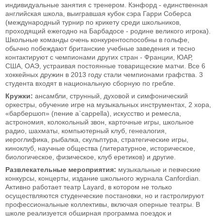
индивидуальные занятия с тренером. Кэнфорд - единственная
английская школа, выигравшая кубок сэра Гарри Соберса
(международный турнир по крикету среди школьников,
проходящий ежегодно на Барбадосе - родине великого игрока).
Школьные команды очень конкурентоспособны в гольфе,
обычно побеждают британские учебные заведения и тесно
контактируют с чемпионами других стран - Франции, ЮАР,
США, ОАЭ, устраивая постоянные товарищеские матчи. Все 6
хоккейных дружин в 2013 году стали чемпионами графства. 3
студента входят в национальную сборную по гребле.
Кружки:
ансамбли, струнный, духовой и симфонический
оркестры, обучение игре на музыкальных инструментах, 2 хора,
«барбершоп» (пение а`cappella), искусство и ремесла,
астрономия, колокольный звон, карточные игры, школьное
радио, шахматы, компьютерный клуб, генеалогия,
иероглифика, рыбалка, скульптура, стратегические игры,
киноклуб, научные общества (литературное, историческое,
биологическое, физическое, клуб еретиков) и другие.
Развлекательные мероприятия:
музыкальные и певческие
конкурсы, концерты, издание школьного журнала Canfordian.
Активно работает театр Layard, в котором не только
осуществляются студенческие постановки, но и гастролируют
профессиональные коллективы, включая оперные театры. В
школе реализуется обширная программа поездок и