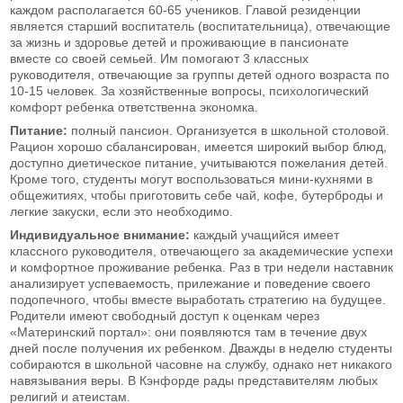
каждом располагается 60-65 учеников. Главой резиденции
является старший воспитатель (воспитательница), отвечающие
за жизнь и здоровье детей и проживающие в пансионате
вместе со своей семьей. Им помогают 3 классных
руководителя, отвечающие за группы детей одного возраста по
10-15 человек. За хозяйственные вопросы, психологический
комфорт ребенка ответственна экономка.
Питание:
полный пансион. Организуется в школьной столовой.
Рацион хорошо сбалансирован, имеется широкий выбор блюд,
доступно диетическое питание, учитываются пожелания детей.
Кроме того, студенты могут воспользоваться мини-кухнями в
общежитиях, чтобы приготовить себе чай, кофе, бутерброды и
легкие закуски, если это необходимо.
Индивидуальное внимание:
каждый учащийся имеет
классного руководителя, отвечающего за академические успехи
и комфортное проживание ребенка. Раз в три недели наставник
анализирует успеваемость, прилежание и поведение своего
подопечного, чтобы вместе выработать стратегию на будущее.
Родители имеют свободный доступ к оценкам через
«Материнский портал»: они появляются там в течение двух
дней после получения их ребенком. Дважды в неделю студенты
собираются в школьной часовне на службу, однако нет никакого
навязывания веры. В Кэнфорде рады представителям любых
религий и атеистам.