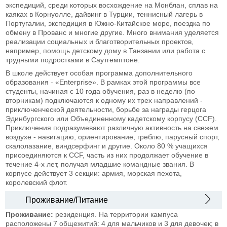
экспедиций, среди которых восхождение на Монблан, сплав на
каяках в Корнуолле, дайвинг в Турции, теннисный лагерь в
Португалии, экспедиция в Южно-Китайское море, поездка по
обмену в Прованс и многие другие. Много внимания уделяется
реализации социальных и благотворительных проектов,
например, помощь детскому дому в Танзании или работа с
трудными подростками в Саутгемптоне.
В школе действует особая программа дополнительного
образования - «Enterprise». В рамках этой программы все
студенты, начиная с 10 года обучения, раз в неделю (по
вторникам) подключаются к одному их трех направлений -
приключенческой деятельности, борьбе за награды герцога
Эдинбургского или Объединенному кадетскому корпусу (CCF).
Приключения подразумевают различную активность на свежем
воздухе - навигацию, ориентирование, греблю, парусный спорт,
скалолазание, виндсерфинг и другие. Около 80 % учащихся
присоединяются к CCF, часть из них продолжает обучение в
течение 4-х лет, получая младшие командные звания. В
корпусе действует 3 секции: армия, морская пехота,
королевский флот.
Проживание/Питание
Проживание:
резиденция. На территории кампуса
расположены 7 общежитий: 4 для мальчиков и 3 для девочек; в