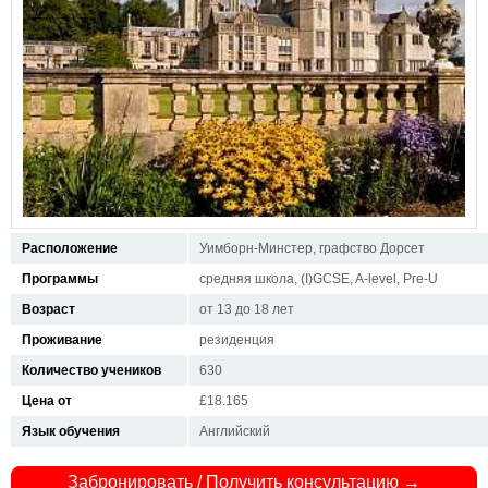
Расположение
Уимборн-Минстер, графство Дорсет
Программы
средняя школа, (I)GCSE, A-level, Pre-U
Возраст
от 13 до 18 лет
Проживание
резиденция
Количество учеников
630
Цена от
£18.165
Язык обучения
Английский
Забронировать / Получить консультацию →