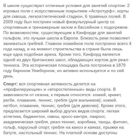
В школе существуют отличные условия для занятий спортом: 2
игровых поля с искусственным покрытием «Астротурф», корты
для сквоша, легкоатлетический стадион, 6 травяных полей. В
2009 году был построен новый физкультурный центр со
спортивным и тренажерным залом и бассейном с подогревом.
По возможностям, существующим в Кэнфорде для занятий
гольфом, это лучшая школа в Европе. Близость реки позволяет
заниматься греблей. Главное хоккейное поле построено всего 4
года назад, и на момент строительства в стране была лишь
еще одна подобная арена. Кроме того, Кэнфорд является
одной из двух британских школ, обладающих кортом для реал-
тенниса. Эта историческая площадка была построена в 1879
году бароном Уимборном, но активно используется и по сей
день.
Спорт:
вся спортивная активность делится на
«профилирующие» и «второстепенные» виды спорта. В
зависимости от сезона, к первым относятся: хоккей, крикет,
регби, плавание, теннис, гребля (для мальчиков); хоккей,
нетбол, плавание, теннис, гребля (для девочек). Кроме этого,
предлагается широкий выбор других видов спорта: легкая
атлетика, бадминтон, сквош, кросс-кантри, лакросс,
академическая гребля, реал-теннис, аэробика, танцы, фитнес,
гольф, парусный спорт, гребля на каноэ и каяках, прыжки на
батуте, настольный теннис. На платной основе доступны