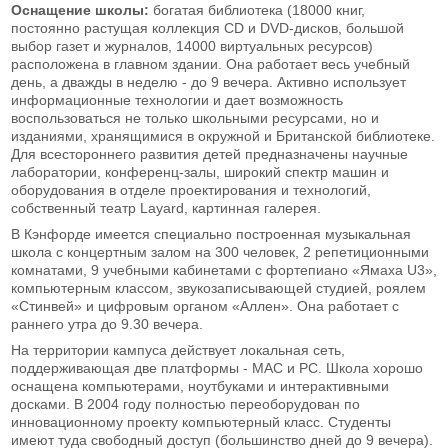
Оснащение школы:
богатая библиотека (18000 книг,
постоянно растущая коллекция CD и DVD-дисков, большой
выбор газет и журналов, 14000 виртуальных ресурсов)
расположена в главном здании. Она работает весь учебный
день, а дважды в неделю - до 9 вечера. Активно использует
информационные технологии и дает возможность
воспользоваться не только школьными ресурсами, но и
изданиями, хранящимися в окружной и Британской библиотеке.
Для всестороннего развития детей предназначены научные
лаборатории, конференц-залы, широкий спектр машин и
оборудования в отделе проектирования и технологий,
собственный театр Layard, картинная галерея.
В Кэнфорде имеется специально построенная музыкальная
школа с концертным залом на 300 человек, 2 репетиционными
комнатами, 9 учебными кабинетами с фортепиано «Ямаха U3»,
компьютерным классом, звукозаписывающей студией, роялем
«Стинвей» и цифровым органом «Аллен». Она работает с
раннего утра до 9.30 вечера.
На территории кампуса действует локальная сеть,
поддерживающая две платформы - MAC и PC. Школа хорошо
оснащена компьютерами, ноутбуками и интерактивными
досками. В 2004 году полностью переоборудован по
инновационному проекту компьютерный класс. Студенты
имеют туда свободный доступ (большинство дней до 9 вечера).