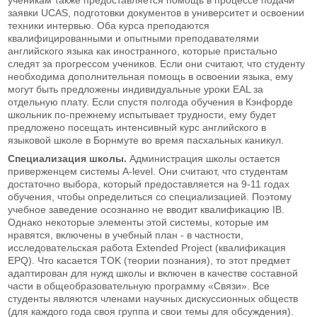
заявки UCAS, подготовки документов в университет и освоении
техники интервью. Оба курса преподаются
квалифицированными и опытными преподавателями
английского языка как иностранного, которые пристально
следят за прогрессом учеников. Если они считают, что студенту
необходима дополнительная помощь в освоении языка, ему
могут быть предложены индивидуальные уроки EAL за
отдельную плату. Если спустя полгода обучения в Кэнфорде
школьник по-прежнему испытывает трудности, ему будет
предложено посещать интенсивный курс английского в
языковой школе в Борнмуте во время пасхальных каникул.
Специализация школы.
Администрация школы остается
приверженцем системы A-level. Они считают, что студентам
достаточно выбора, который предоставляется на 9-11 годах
обучения, чтобы определиться со специализацией. Поэтому
учебное заведение осознанно не вводит квалификацию IB.
Однако некоторые элементы этой системы, которые им
нравятся, включены в учебный план - в частности,
исследовательская работа Extended Project (квалификация
EPQ). Что касается TOK (теории познания), то этот предмет
адаптирован для нужд школы и включен в качестве составной
части в общеобразовательную программу «Связи». Все
студенты являются членами научных дискуссионных обществ
(для каждого года своя группа и свои темы для обсуждения).