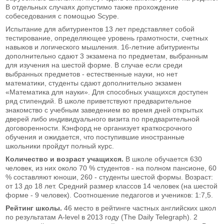
В отдельных случаях допустимо также прохождение
собеседования с помощью Scype.
Испытание для абитуриентов 13 лет представляет собой
тестирование, определяющее уровень грамотности, счетных
навыков и логического мышления. 16-летние абитуриенты
дополнительно сдают 3 экзамена по предметам, выбранным
для изучения на шестой форме. В случае если среди
выбранных предметов - естественные науки, но нет
математики, студенты сдают дополнительно экзамен
«Математика для науки». Для способных учащихся доступен
ряд стипендий. В школе приветствуют предварительное
знакомство с учебным заведением во время дней открытых
дверей либо индивидуального визита по предварительной
договоренности. Кэнфорд не организует краткосрочного
обучения и ожидается, что поступившие иностранные
школьники пройдут полный курс.
Количество и возраст учащихся.
В школе обучается 630
человек, из них около 70 % студентов - на полном пансионе, 60
% составляют юноши, 260 - студенты шестой формы. Возраст:
от 13 до 18 лет. Средний размер классов 14 человек (на шестой
форме - 9 человек). Соотношение педагогов и учеников: 1:7,5.
Рейтинг школы.
46 место в рейтинге частных английских школ
по результатам A-level в 2013 году (The Daily Telegraph). 2