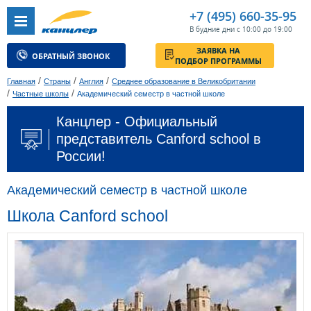
+7 (495) 660-35-95
В будние дни с 10:00 до 19:00
ЗАЯВКА НА
ОБРАТНЫЙ ЗВОНОК
ПОДБОР ПРОГРАММЫ
/
/
/
Главная
Страны
Англия
Среднее образование в Великобритании
/
/
Частные школы
Академический семестр в частной школе
Канцлер - Официальный
представитель Canford school в
России!
Академический семестр в частной школе
Школа Canford school