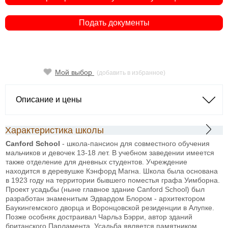
Подать документы
Мой выбор
(добавить в избранное)
Описание и цены
Характеристика школы
Canford School
- школа-пансион для совместного обучения
мальчиков и девочек 13-18 лет. В учебном заведении имеется
также отделение для дневных студентов. Учреждение
находится в деревушке Кэнфорд Магна. Школа была основана
в 1923 году на территории бывшего поместья графа Уимборна.
Проект усадьбы (ныне главное здание Canford School) был
разработан знаменитым Эдвардом Блором - архитектором
Бaукингемского дворца и Воронцовской резиденции в Алупке.
Позже особняк достраивал Чарльз Бэрри, автор зданий
британского Парламента. Усадьба является памятником