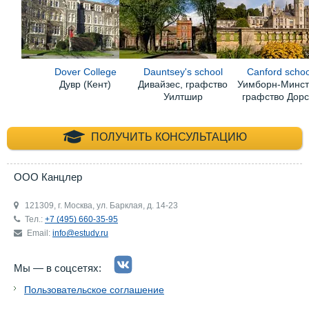
Dover College
Dauntsey's school
Canford schoo
Дувр (Кент)
Дивайзес, графство
Уимборн-Минст
Уилтшир
графство Дорс
+7 (495) 660-35-
ПОЛУЧИТЬ КОНСУЛЬТАЦИЮ
ООО Канцлер
121309, г. Москва, ул. Барклая, д. 14-23
Тел.:
+7 (495) 660-35-95
Email:
info@estudy.ru
Мы — в соцсетях:
Пользовательское соглашение