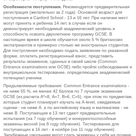
Особенности поступления.
Рекомендуется предварительная
регистрация (желательно за 2 года). Основной возраст для
поступления в Canford School - 13 и 16 лет. При наличии мест
могут принять и ребенка 14 лет, в случае если он
демонстрирует необходимый академический уровень и
способность освоить двухлетнюю программу GCSE. В
настоящее время в школе обучается около 5 % британских
экспатриантов и примерно столько же иностранных студентов.
Для поступления необходимо подать заявление по указанной
форме, оплатить регистрационный взнос, представить
результаты экзаменов, сданных в своей школе (Common
Entrance examinations или GCSE) либо пройти собеседование и
внутришкольное тестирование, определяющее академический
потенциал ученика.
Предъявляемые требования: Common Entrance examinations -
не ниже 55 %, не менее 42 баллов по 7 лучшим экзаменам
GCSE (из расчета А*=8, А=7, В=6, С=5), при этом по предметам,
которые студент планирует изучать на A-level, ожидаемые
оценки - не ниже А, а по английскому языку и математике - не
ниже В. Поступающие в 13 лет сдают предварительные
испытания (на 7 году обучения) и конкурентоспособные
экзамены весной (на 8 году обучения). Тестирование для
поступающих в 16 лет - в ноябре (на 11 году обучения).
Зарубежные школьники могут сдать экзамены у себя на родине.