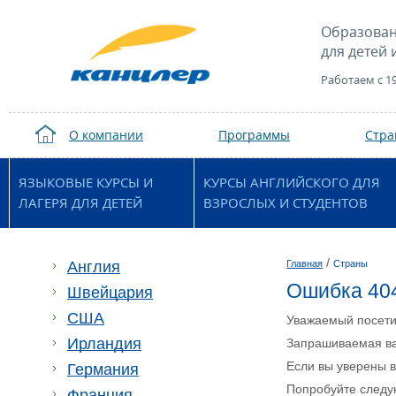
Образован
для детей 
Работаем с 1
О компании
Программы
Стр
ЯЗЫКОВЫЕ КУРСЫ И
КУРСЫ АНГЛИЙСКОГО ДЛЯ
ЛАГЕРЯ ДЛЯ ДЕТЕЙ
ВЗРОСЛЫХ И СТУДЕНТОВ
/
Англия
Главная
Страны
Ошибка 40
Швейцария
США
Уважаемый посети
Ирландия
Запрашиваемая ва
Если вы уверены в
Германия
Попробуйте след
Франция