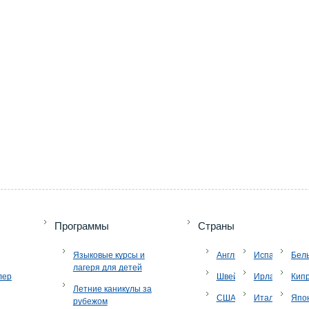
Программы
Страны
Языковые курсы и
Англия
Испания
Бел
лагеря для детей
лер
Швейцария
Ирландия
Кип
Летние каникулы за
США
Италия
Япо
рубежом