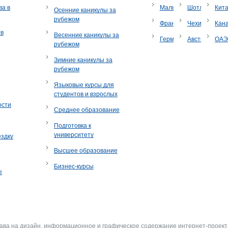
ва в
Мальта
Шотландия
Кит
Осенние каникулы за
рубежом
Франция
Чехия
Кан
ов
Весенние каникулы за
Германия
Австрия
ОА
рубежом
Зимние каникулы за
рубежом
Языковые курсы для
студентов и взрослых
ости
Среднее образование
Подготовка к
университету
ездку
Высшее образование
Бизнес-курсы
е
рава на дизайн, информационное и графическое содержание интернет-проект