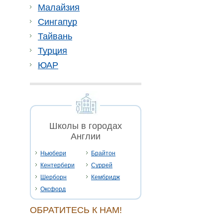
Малайзия
Сингапур
Тайвань
Турция
ЮАР
Школы в городах
Англии
Ньюбери
Брайтон
Кентербери
Суррей
Шерборн
Кембридж
Оксфорд
ОБРАТИТЕСЬ К НАМ!