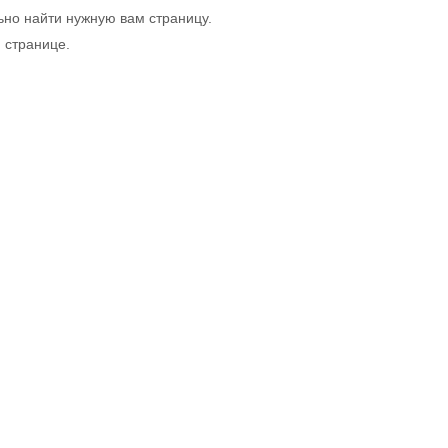
ьно найти нужную вам страницу.
й странице.
5) 660-35-95