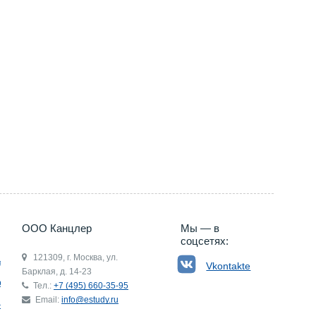
ООО Канцлер
Мы — в
соцсетях:
121309, г. Москва, ул.
ьгия
Vkontakte
Барклая, д. 14-23
р
Тел.:
+7 (495) 660-35-95
Email:
info@estudy.ru
ния