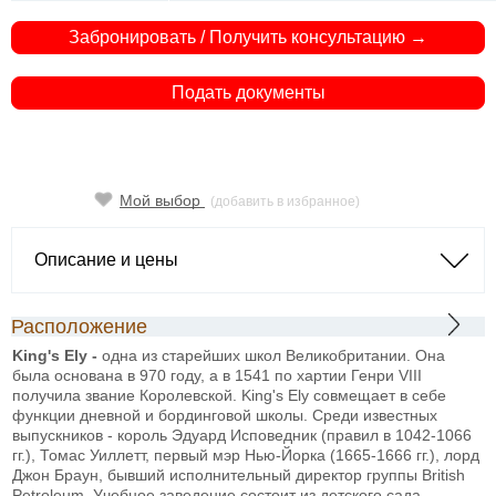
Забронировать / Получить консультацию →
Подать документы
Мой выбор
(добавить в избранное)
Описание и цены
Расположение
King's Ely -
одна из старейших школ Великобритании. Она
была основана в 970 году, а в 1541 по хартии Генри VIII
получила звание Королевской. King's Ely совмещает в себе
функции дневной и бординговой школы. Среди известных
выпускников - король Эдуард Исповедник (правил в 1042-1066
гг.), Томас Уиллетт, первый мэр Нью-Йорка (1665-1666 гг.), лорд
Джон Браун, бывший исполнительный директор группы British
Petroleum. Учебное заведение состоит из детского сада,