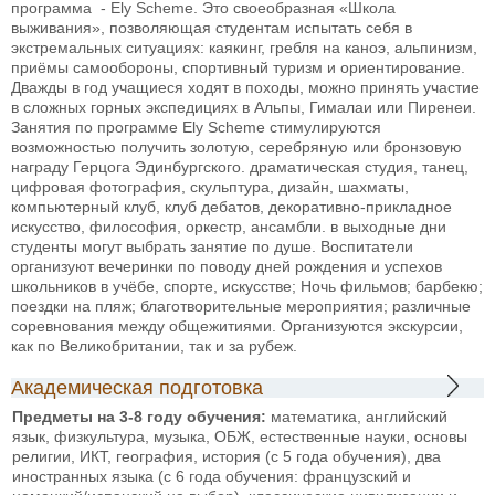
программа - Ely Scheme. Это своеобразная «Школа
выживания», позволяющая студентам испытать себя в
экстремальных ситуациях: каякинг, гребля на каноэ, альпинизм,
приёмы самообороны, спортивный туризм и ориентирование.
Дважды в год учащиеся ходят в походы, можно принять участие
в сложных горных экспедициях в Альпы, Гималаи или Пиренеи.
Занятия по программе Ely Scheme стимулируются
возможностью получить золотую, серебряную или бронзовую
награду Герцога Эдинбургского.
драматическая студия, танец,
цифровая фотография, скульптура, дизайн, шахматы,
компьютерный клуб, клуб дебатов, декоративно-прикладное
искусство, философия, оркестр, ансамбли.
в выходные дни
студенты могут выбрать занятие по душе. Воспитатели
организуют вечеринки по поводу дней рождения и успехов
школьников в учёбе, спорте, искусстве; Ночь фильмов; барбекю;
поездки на пляж; благотворительные мероприятия; различные
соревнования между общежитиями. Организуются экскурсии,
как по Великобритании, так и за рубеж.
Академическая подготовка
Предметы на 3-8 году обучения:
математика, английский
язык, физкультура, музыка, ОБЖ, естественные науки, основы
религии, ИКТ, география, история (с 5 года обучения), два
иностранных языка (с 6 года обучения: французский и