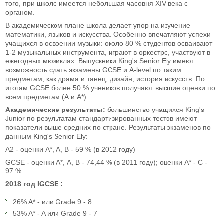
того, при школе имеется небольшая часовня XIV века с
органом.
В академическом плане школа делает упор на изучение
математики, языков и искусства. Особенно впечатляют успехи
учащихся в освоении музыки: около 80 % студентов осваивают
1-2 музыкальных инструмента, играют в оркестре, участвуют в
ежегодных мюзиклах. Выпускники King's Senior Ely имеют
возможность сдать экзамены GCSE и A-level по таким
предметам, как драма и танец, дизайн, история искусств. По
итогам GCSE более 50 % учеников получают высшие оценки по
всем предметам (А и А*).
Академические результаты:
большинство учащихся King's
Junior по результатам стандартизированных тестов имеют
показатели выше средних по стране. Результаты экзаменов по
данным King's Senior Ely:
A2 - оценки А*, А, В - 59 % (в 2012 году)
GCSE - оценки А*, А, В - 74,44 % (в 2011 году); оценки А* - С -
97 %.
2018 год
IGCSE :
26% A* - или Grade 9 - 8
53% A* - A или Grade 9 - 7