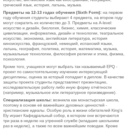
греческий язык, история, латынь, музыка.
Предметы на 12-13 годах обучения (Sixth Form):
на первом
году обучения студенты выбирают 4 предмета, на втором году
могут сократить их количество до 3. Предметы на A-level:
искусство и дизайн, биология, бизнес, химия, классические
цивилизации, информатика, дизайн и технологии, театральное
искусство, экономика, английская литература, история
киноискусства, французский, немецкий, испанский языки,
латынь, география, политика, история, математика, музыка,
музыкальные технологии, философия религии и этика, физика,
психология.
Кроме того, учащиеся могут выбрать так называемый EPQ -
проект по самостоятельному изучению интересующей
дисциплины, оценка за который попадает в диплом. В качестве
защиты проекта студенты представляют презентацию,
исследовательскую работу либо иную форму отчётности
(например, музыкальное или литературное произведение).
Специализация школы:
возникла как монастырская школа,
поэтому в основе её важнейших духовных ценностей -
христианские идеалы. Особую роль в жизни обитателей King's
Ely играет Кафедральный собор, в котором они встречаются
три раза в неделю на утренней службе (младшие школьники
раз в неделю), а также по всем важнейшим поводам. Кроме