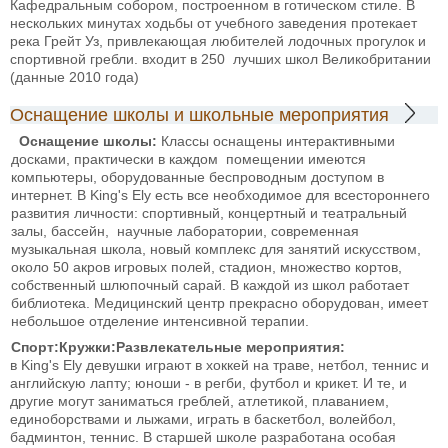
Кафедральным собором, построенном в готическом стиле. В
нескольких минутах ходьбы от учебного заведения протекает
река Грейт Уз, привлекающая любителей лодочных прогулок и
спортивной гребли.
входит в 250 лучших школ Великобритании
(данные 2010 года)
Оснащение школы и школьные мероприятия
Оснащение школы:
Классы оснащены интерактивными
досками, практически в каждом помещении имеются
компьютеры, оборудованные беспроводным доступом в
интернет. В King's Ely есть все необходимое для всестороннего
развития личности: спортивный, концертный и театральный
залы, бассейн, научные лаборатории, современная
музыкальная школа, новый комплекс для занятий искусством,
около 50 акров игровых полей, стадион, множество кортов,
собственный шлюпочный сарай. В каждой из школ работает
библиотека. Медицинский центр прекрасно оборудован, имеет
небольшое отделение интенсивной терапии.
Спорт:
Кружки:
Развлекательные мероприятия:
в King's Ely девушки играют в хоккей на траве, нетбол, теннис и
английскую лапту; юноши - в регби, футбол и крикет. И те, и
другие могут заниматься греблей, атлетикой, плаванием,
единоборствами и лыжами, играть в баскетбол, волейбол,
бадминтон, теннис. В старшей школе разработана особая