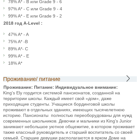
78% A* - B или Grade 9 - 6
97% A* - C или Grade 9 - 4
99% A* - E или Grade 9 - 2
2018 год A-Level
:
47% A* - A
75% A* -B
89% A*- C
99% A* - E
18% A*
Проживание/ питание
Проживание:
Питание:
Индивидуальное внимание:
King's Ely гордится системой пансионатов, созданной на
территории школы. Каждый имеет свой «дом», даже
приходящие студенты. Учащиеся бординговой школы
проживают в отдельных зданиях, имеющих тысячелетнюю
историю. Пансионаты полностью переоборудованы для нужд
современных школьников. Девочки и мальчики из King's Junior
занимают небольшое уютное общежитие, в котором проживает
также классный руководитель и старший воспитатель со своей
семьей. Старшие девушки располагаются в ярком Доме на