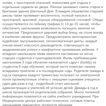
холме, с просторной спальней, комнатами для отдыха и
отдельным садиком во дворе. Юноши занимают самое старое в
Британии здание Школьный Дом. В каждом общежитии старшей
школы также проживает воспитатель.
полный пансион в
просторной, красивой, хорошо оборудованной столовой. Обеды
осуществляются по гибкому графику (с 13 до 15 часов), чтобы
обеспечить школьникам возможность посещать занятия по
интересам. Предлагается широкий выбор блюд, на столе всегда
в изобилии свежие фрукты. Предусмотрены вегетарианская,
иудейская, мусульманская, гипоаллергенная диеты.
каждый
ученик имеет классного руководителя, отвечающего за
академические успехи и комфортное проживание ребенка. У
младших школьников также имеются наставники из числа
старших студентов и преподавателей. Вновь прибывающим
школьникам 3 года обучения назначается «друг» (buddy) из
студентов 8 года обучения, который часто помогает своему
младшему приятелю и в последующие годы. Родители трижды в
год (в середине каждого триместра) получают по электронной
почте промежуточные отчёты с текущими оценками учащихся,
один-два раза в год - подробный отчет школьной
администрации и учителей об успехах детей. Дважды в год в
школе организуются родительские собрания. Много полезной
информации появляется на сайте учебного учреждения. При
Медицинском центре работают психологи, готовые помочь
школьникам преодолеть трудности общения.