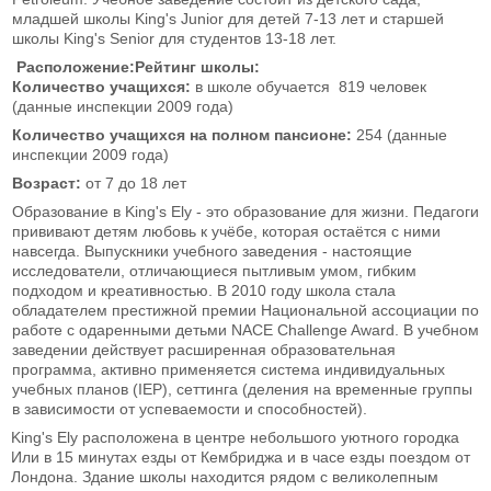
младшей школы King's Junior для детей 7-13 лет и старшей
школы King's Senior для студентов 13-18 лет.
Расположение:
Рейтинг школы:
Количество учащихся:
в школе обучается 819 человек
(данные инспекции 2009 года)
Количество учащихся на полном пансионе:
254 (данные
инспекции 2009 года)
Возраст:
от 7 до 18 лет
Образование в King's Ely - это образование для жизни. Педагоги
прививают детям любовь к учёбе, которая остаётся с ними
навсегда. Выпускники учебного заведения - настоящие
исследователи, отличающиеся пытливым умом, гибким
подходом и креативностью. В 2010 году школа стала
обладателем престижной премии Национальной ассоциации по
работе с одаренными детьми NACE Challenge Award. В учебном
заведении действует расширенная образовательная
программа, активно применяется система индивидуальных
учебных планов (IEP), сеттинга (деления на временные группы
в зависимости от успеваемости и способностей).
King's Ely расположена в центре небольшого уютного городка
Или в 15 минутах езды от Кембриджа и в часе езды поездом от
Лондона. Здание школы находится рядом с великолепным