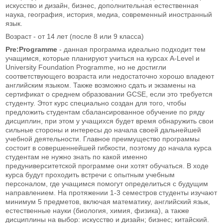
искусство и дизайн, бизнес, дополнительная естественная
наука, география, история, медиа, современный иностранный
язык.
Возраст - от 14 лет (после 8 или 9 класса)
Pre:Programme
- данная программа идеально подходит тем
учащимся, которые планируют учиться на курсах A-Level и
University Foundation Programme, но не достигли
соответствующего возраста или недостаточно хорошо владеют
английским языком. Также возможно сдать и экзамены на
сертификат о среднем образовании GCSE, если это требуется
студенту. Этот курс специально создан для того, чтобы
предложить студентам сбалансированное обучение по ряду
дисциплин, при этом у учащихся будет время обнаружить свои
сильные стороны и интересы до начала своей дальнейшей
учебной деятельности. Главное преимущество программы
состоит в совершеннейшей гибкости, поэтому до начала курса
студентам не нужно знать по какой именно
предуниверситетской программе они хотят обучаться. В ходе
курса будут проходить встречи с опытным учебным
персоналом, где учащимся помогут определиться с будущим
направлением. На протяжении 1-3 семестров студенты изучают
минимум 5 предметов, включая математику, английский язык,
естественные науки (биология, химия, физика), а также
дисциплины на выбор: искусство и дизайн; бизнес; китайский.