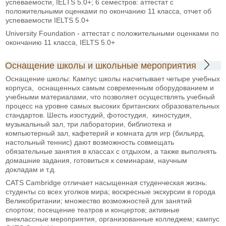
успеваемости, IELTS 5.0+; 6 семестров: аттестат с
положительными оценками по окончанию 11 класса, отчет об
успеваемости IELTS 5.0+
University Foundation - аттестат с положительными оценками по
окончанию 11 класса, IELTS 5.0+
Оснащение школы и школьные мероприятия
Оснащение школы: Кампус школы насчитывает четыре учебных
корпуса, оснащенных самым современным оборудованием и
учебными материалами, что позволяет осуществлять учебный
процесс на уровне самых высоких британских образовательных
стандартов. Шесть изостудий, фотостудия, киностудия,
музыкальный зал, три лаборатории, библиотека и
компьютерный зал, кафетерий и комната для игр (бильярд,
настольный теннис) дают возможность совмещать
обязательные занятия в классах с отдыхом, а также выполнять
домашние задания, готовиться к семинарам, научным
докладам и т.д.
CATS Cambridge отличает насыщенная студенческая жизнь:
студенты со всех уголков мира; воскресные экскурсии в города
Великобритании; множество возможностей для занятий
спортом; посещение театров и концертов; активные
внеклассные мероприятия, организованные колледжем; кампус