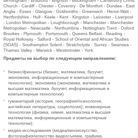
Birmingham - Bradford - Brighton - Buckingham - Canterbury Christ
Church - Cardiff - Chester - Coventry - De Montfort - Dundee - East
Anglia - Essex - Glasgow - Goldsmiths - Greenwich - Heriot-Watt -
Hertfordshire - Hull - Keele - Kent - Kingston - Leicester - Liverpool
- London Metropolitan - Loughborough - Manchester - Manchester
Metropolian - Newcastle - Northumbria - Nottingham Trent - Oxford
Brookes - Plymouth - Portsmouth - Queens Belfast - Reading -
Royal Holloway - Salford - School of Oriental and African Studies
(SOAS) - Southampton Solent - Stratchclyde - Surrey - Swansea -
Thames Valley - Warwick - Westminster - York.
Предметы на выбор по следующим направлениям:
бизнес/финансы (бизнес, математика, бухучет,
экономика, информационные и компьютерные
технологии); экономика (экономика, математика и
высшая математика, бухучет, информационные и
компьютерные технологии)
гуманитарий (история, география/психология,
английская литература, социология); инженерные
технологии (физика, химия, математика и высшая
математика, информационные и компьютерные
технологии);
медиа-исследования (медиа/киноискусство,
фотография/искусство видеосъемки, графика,