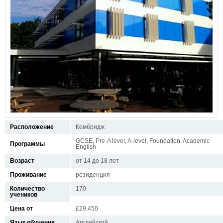
Расположение
Кембридж
GCSE, Pre-A level, A-level, Foundation, Academic
Программы
English
Возраст
от 14 до 18 лет
Проживание
резиденция
Количество
170
учеников
Цена от
£29.450
Язык обучения
Английский