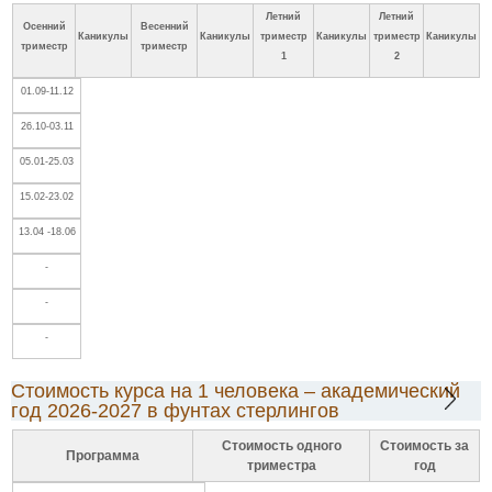
Летний
Летний
Осенний
Весенний
Каникулы
Каникулы
триместр
Каникулы
триместр
Каникулы
триместр
триместр
1
2
01.09-11.12
26.10-03.11
05.01-25.03
15.02-23.02
13.04 -18.06
-
-
-
Стоимость курса на 1 человека – академический
год 2026-2027 в фунтах стерлингов
Стоимость одного
Стоимость за
Программа
триместра
год