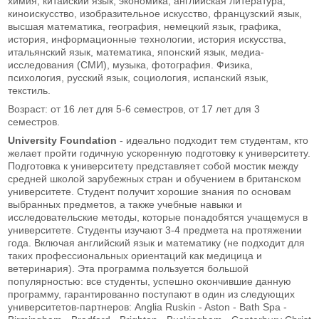
химия, китайский язык, экономика, английская литература,
киноискусство, изобразительное искусство, французский язык,
высшая математика, география, немецкий язык, графика,
история, информационные технологии, история искусства,
итальянский язык, математика, японский язык, медиа-
исследования (СМИ), музыка, фотография. Физика,
психология, русский язык, социология, испанский язык,
текстиль.
Возраст: от 16 лет для 5-6 семестров, от 17 лет для 3
семестров.
University Foundation
- идеально подходит тем студентам, кто
желает пройти годичную ускоренную подготовку к университету.
Подготовка к университету представляет собой мостик между
средней школой зарубежных стран и обучением в британском
университете. Студент получит хорошие знания по основам
выбранных предметов, а также учебные навыки и
исследовательские методы, которые понадобятся учащемуся в
университете. Студенты изучают 3-4 предмета на протяжении
года. Включая английский язык и математику (не подходит для
таких профессиональных ориентаций как медицица и
ветеринария). Эта программа пользуется большой
популярностью: все студенты, успешно окончившие данную
программу, гарантированно поступают в один из следующих
университетов-партнеров: Anglia Ruskin - Aston - Bath Spa -