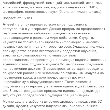
Английский, французский, немецкий, итальянский, испанский,
японский языки; математика; медиа-исследования (СМИ);
фотография; естественные науки (биология, химия, физика).
Возраст: от 15 лет
A-level
- это признанная во всем мире подготовка к
поступлению в университет. Данная программа предоставляет
глубокое изучение выбранных предметов, связывая их с
происходящими в реальном мире событиями. Студенты
научатся не только анализировать информацию и мыслить
независимо, но и писать интересные эссе. Учащиеся получают
преимущество пакета всесторонней поддержки обучения,
включая консультирование по университетам,
профессиональной ориентации и помощь с подачей заявлений
в университеты. Студенты изучают 3-5 выбранных предметов
на протяжении двух лет (6 семестров), аттестация проводится
по курсовой работе или экзаменам по отдельным модулям на
протяжении курса, а также предоставляет доступ к
широчайшему выбору университетов. Также возможна
подготовка к университету в течение одного года (3 семестра)
или 5 семестров, данная программа идеально подходит для
тех, кто уже определился с будущей специализацией.
Можно сделать выбор из широкого диапазона предметов: 3D
дизайн, бухучет, искусство видеосъемки, биология, бизнес,