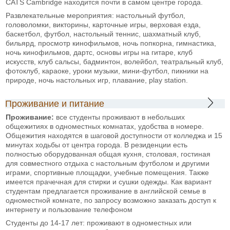
CATS Cambridge находится почти в самом центре города.
Развлекательные мероприятия: настольный футбол,
головоломки, викторины, карточные игры, верховая езда,
баскетбол, футбол, настольный теннис, шахматный клуб,
бильярд, просмотр кинофильмов, ночь попкорна, гимнастика,
ночь кинофильмов, дартс, основы игры на гитаре, клуб
искусств, клуб сальсы, бадминтон, волейбол, театральный клуб,
фотоклуб, караоке, уроки музыки, мини-футбол, пикники на
природе, ночь настольных игр, плавание, play station.
Проживание и питание
Проживание:
все студенты проживают в небольших
общежитиях в одноместных комнатах, удобства в номере.
Общежития находятся в шаговой доступности от колледжа и 15
минутах ходьбы от центра города. В резиденции есть
полностью оборудованная общая кухня, столовая, гостиная
для совместного отдыха с настольным футболом и другими
играми, спортивные площадки, учебные помещения. Также
имеется прачечная для стирки и сушки одежды. Как вариант
студентам предлагается проживание в английской семье в
одноместной комнате, по запросу возможно заказать доступ к
интернету и пользование телефоном
Студенты до 14-17 лет: проживают в одноместных или