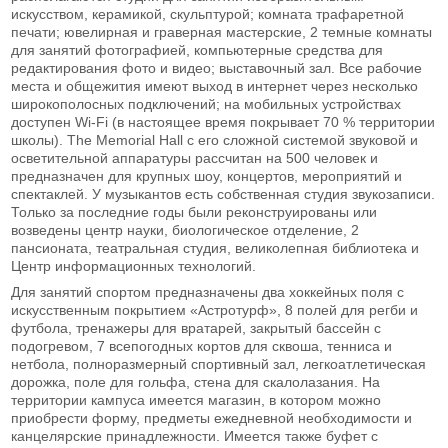
искусством, керамикой, скульптурой; комната трафаретной
печати; ювелирная и граверная мастерские, 2 темные комнаты
для занятий фотографией, компьютерные средства для
редактирования фото и видео; выставочный зал. Все рабочие
места и общежития имеют выход в интернет через несколько
широкополосных подключений; на мобильных устройствах
доступен Wi-Fi (в настоящее время покрывает 70 % территории
школы). The Memorial Hall с его сложной системой звуковой и
осветительной аппаратуры рассчитан на 500 человек и
предназначен для крупных шоу, концертов, мероприятий и
спектаклей. У музыкантов есть собственная студия звукозаписи.
Только за последние годы были реконструированы или
возведены центр науки, биологическое отделение, 2
пансионата, театральная студия, великолепная библиотека и
Центр информационных технологий.
Для занятий спортом предназначены два хоккейных поля с
искусственным покрытием «Астротурф», 8 полей для регби и
футбола, тренажеры для вратарей, закрытый бассейн с
подогревом, 7 всепогодных кортов для сквоша, тенниса и
нетбола, полноразмерный спортивный зал, легкоатлетическая
дорожка, поле для гольфа, стена для скалолазания. На
территории кампуса имеется магазин, в котором можно
приобрести форму, предметы ежедневной необходимости и
канцелярские принадлежности. Имеется также буфет с