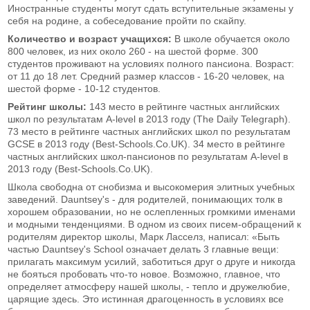
Иностранные студенты могут сдать вступительные экзамены у
себя на родине, а собеседование пройти по скайпу.
Количество и возраст учащихся:
В школе обучается около
800 человек, из них около 260 - на шестой форме. 300
студентов проживают на условиях полного пансиона. Возраст:
от 11 до 18 лет. Средний размер классов - 16-20 человек, на
шестой форме - 10-12 студентов.
Рейтинг школы:
143 место в рейтинге частных английских
школ по результатам A-level в 2013 году (The Daily Telegraph).
73 место в рейтинге частных английских школ по результатам
GCSE в 2013 году (Best-Schools.Co.UK). 34 место в рейтинге
частных английских школ-пансионов по результатам A-level в
2013 году (Best-Schools.Co.UK).
Школа свободна от снобизма и высокомерия элитных учебных
заведений. Dauntsey's - для родителей, понимающих толк в
хорошем образовании, но не ослепленных громкими именами
и модными тенденциями. В одном из своих писем-обращений к
родителям директор школы, Марк Ласселз, написал: «Быть
частью Dauntsey's School означает делать 3 главные вещи:
прилагать максимум усилий, заботиться друг о друге и никогда
не бояться пробовать что-то новое. Возможно, главное, что
определяет атмосферу нашей школы, - тепло и дружелюбие,
царящие здесь. Это истинная драгоценность в условиях все