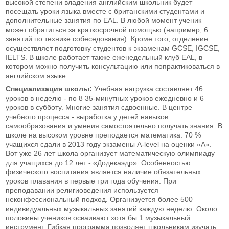
высокой степени владения английским школьник будет
посещать уроки языка вместе с британскими студентами и
дополнительные занятия по EAL. В любой момент ученик
может обратиться за краткосрочной помощью (например, 6
занятий по технике собеседования). Кроме того, отделение
осуществляет подготовку студентов к экзаменам GCSE, IGCSE,
IELTS. В школе работает также еженедельный клуб EAL, в
котором можно получить консультацию или попрактиковаться в
английском языке.
Специализация школы:
Учебная нагрузка составляет 46
уроков в неделю - по 8 35-минутных уроков ежедневно и 6
уроков в субботу. Многие занятия сдвоенные. В центре
учебного процесса - выработка у детей навыков
самообразования и умения самостоятельно получать знания. В
школе на высоком уровне преподается математика. 70 %
учащихся сдали в 2013 году экзамены A-level на оценки «А».
Вот уже 26 лет школа организует математическую олимпиаду
для учащихся до 12 лет - «Додекаэдр». Особенностью
физического воспитания является наличие обязательных
уроков плавания в первые три года обучения. При
преподавании религиоведения используется
неконфессиональный подход. Организуется более 500
индивидуальных музыкальных занятий каждую неделю. Около
половины учеников осваивают хотя бы 1 музыкальный
инструмент. Гибкая программа позволяет школьникам изучать