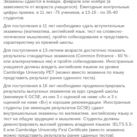
Экзамены сдаются в январе, феврале или ноябре (в
зависимости от возраста учащегося). Ежегодные контрольные
цифры приема: в 11 лет -75 учеников, в 13-16 - по 35-40
студентов.
Для поступления в 11 лет необходимо сдать вступительные
экзамены (математика, английский язык, тест на словесно-
логическое мышление), пройти собеседование и представить
характеристику из прежней школы.
Для поступления в 13-летнем возрасте достаточно показать
результаты стандартных экзаменов (Common Entrance - 60 % -
или альтернативных им) и пройти собеседование. Иностранные
учащиеся должны владеть английским языком на уровне
Cambridge University PET (можно вместо экзамена по языку
представить результат ранее сданного теста).
Для поступления в 16 лет необходимо продемонстрировать
результаты выпускных экзаменов за курс средней школы
(минимум 6 GCSE, из них 3 с оценкой не ниже «А» и 3 с
оценкой не ниже «В») и хорошие рекомендации. Иностранные
студенты (не имеющие результатов GCSE) сдают
внутришкольные экзамены по математике, английскому языку и
тест на общую эрудицию и мышление. Студенты должны
демонстрировать высокий уровень владения языком: IELTS 5.5-
6 или Cambridge University First Certificate (вместо экзамена
можно представить результаты ранее сданных тестов).