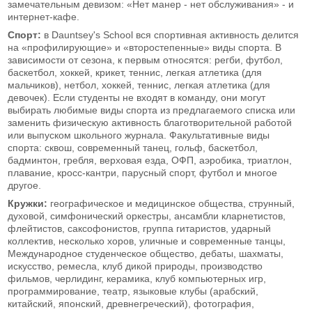
замечательным девизом: «Нет манер - нет обслуживания» - и
интернет-кафе.
Спорт:
в Dauntsey's School вся спортивная активность делится
на «профилирующие» и «второстепенные» виды спорта. В
зависимости от сезона, к первым относятся: регби, футбол,
баскетбол, хоккей, крикет, теннис, легкая атлетика (для
мальчиков), нетбол, хоккей, теннис, легкая атлетика (для
девочек). Если студенты не входят в команду, они могут
выбирать любимые виды спорта из предлагаемого списка или
заменить физическую активность благотворительной работой
или выпуском школьного журнала. Факультативные виды
спорта: сквош, современный танец, гольф, баскетбол,
бадминтон, гребля, верховая езда, ОФП, аэробика, триатлон,
плавание, кросс-кантри, парусный спорт, футбол и многое
другое.
Кружки:
географическое и медицинское общества, струнный,
духовой, симфонический оркестры, ансамбли кларнетистов,
флейтистов, саксофонистов, группа гитаристов, ударный
коллектив, несколько хоров, уличные и современные танцы,
Международное студенческое общество, дебаты, шахматы,
искусство, ремесла, клуб дикой природы, производство
фильмов, черлидинг, керамика, клуб компьютерных игр,
программирование, театр, языковые клубы (арабский,
китайский, японский, древнегреческий), фотография,