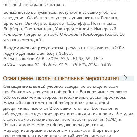
от 1 до 3 иностранных языков.
Большинство выпускников поступает в высшие учебные
заведения. Особенно популярны университеты Рединга,
Бристоля, Эдинбурга, Дарема, Кардиффа, Ноттингема,
Лафборо, Саутгемптона, Университетский и Имперский
колледжи Лондона, а также Оксфорд и Кембридж (более 10
человек ежегодно).
Академические результаты:
результаты экзаменов в 2013
году по данным Dauntsey's School:
A-level - оценки А*-В - 80 %; А*-А - 51 %; A* - 15 %
GCSE - оценки A* - 45,6 %, А*-А, - 76,6 %, A*-C - 98 %
Оснащение школы и школьные мероприятия
Оснащение школы:
учебное заведение оснащено всем
необходимым для успешной работы. В школе имеется около
500 сетевых компьютеров, интерактивные доски, проекторы.
Научный отдел имеет по 4 лаборатории для каждой
дисциплины; имеются 2 большие теплицы. Великолепно
оборудовано отделение проектирования и технологии: 3 студии
с системой автоматизированного проектирования (CAD) и
большая мастерская с оборудованием для литья,
маршрутизаторами и лазерными резаками. В арт-центре
располагаются студии для занятий изобразительным