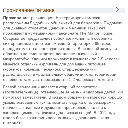
Проживание/Питание
Проживание:
резиденция. На территории кампуса
расположены 5 удобных общежитий для бордеров и 7 «домов»
для дневных студентов. Девочки и мальчики 11-13 лет
проживают в «смешанном» пансионате The Manor House.
Общежитие представляет собой великолепный особняк в
викторианском стиле, занимающий территорию 65 акров
неподалеку от главного здания школы. В основной кампус и
обратно в пансионат детей доставляет школьный
микроавтобус. Ученики проживают в комнатах по 2-5 человек.
Имеется отдельный флигель для домашних питомцев
(кроликов, хомяков, песчанок). Старшеклассники
располагаются в «разнополых» общежитиях на территории
основного кампуса, проживают по 1-2 человека в комнате.
Главой резиденции является старший воспитатель
(воспитательница), отвечающие за жизнь и здоровье детей. Им
помогают заместители. В каждом общежитии имеются хорошо
укомплектованные кухни, комнаты отдыха с телевизорами,
прачечные, ванные и душевые, просторные спальни с
запирающимся шкафчиком для личных вещей. В 2011 году
школа была квалифицирована как «выдающаяся школа-
интернат».