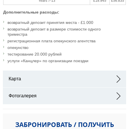
Years 7-13
£18.945
£56.835
Дополнительные расходы:
возвратный депозит принятия места - £1.000
возвратный депозит в размере стоимости одного
триместра
регистрационная плата опекунского агентства
опекунство
тестирование 20.000 рублей
услуги «Канцлер» по организации поездки
Карта
Адрес: Dauntsey's School, West Lavington, Devizes, Wiltshire
SN10 4HE
Фотогалерея
ЗАБРОНИРОВАТЬ / ПОЛУЧИТЬ