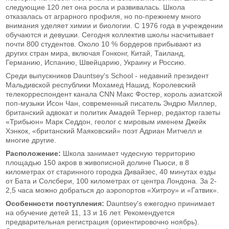
следующие 120 лет она росла и развивалась. Школа
отказалась от аграрного профиля, но по-прежнему много
внимания уделяет химии и биологии. С 1976 года в учреждении
обучаются и девушки. Сегодня коллектив школы насчитывает
почти 800 студентов. Около 10 % бордеров прибывают из
других стран мира, включая Гонконг, Китай, Таиланд,
Германию, Испанию, Швейцарию, Украину и Россию.
Среди выпускников Dauntsey's School - недавний президент
Мальдивской республики Мохамед Нашид, Королевский
телекорреспондент канала CNN Макс Фостер, король азиатской
поп-музыки Исон Чан, современный писатель Эндрю Миллер,
британский адвокат и политик Амадей Тернер, редактор газеты
«Трибьюн» Марк Седдон, геолог с мировым именем Джейк
Хэнкок, «британский Маяковский» поэт Адриан Митчелл и
многие другие.
Расположение:
Школа занимает чудесную территорию
площадью 150 акров в живописной долине Пьюси, в 8
километрах от старинного городка Дивайзес, 40 минутах езды
от Бата и Солсбери, 100 километрах от центра Лондона. За 2-
2,5 часа можно добраться до аэропортов «Хитроу» и «Гатвик».
Особенности поступления:
Dauntsey's ежегодно принимает
на обучение детей 11, 13 и 16 лет. Рекомендуется
предварительная регистрация (ориентировочно ноябрь).