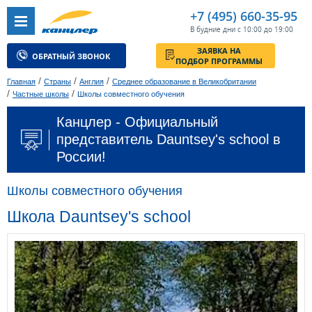
+7 (495) 660-35-95
В будние дни с 10:00 до 19:00
ЗАЯВКА НА
ОБРАТНЫЙ ЗВОНОК
ПОДБОР ПРОГРАММЫ
/
/
/
Главная
Страны
Англия
Среднее образование в Великобритании
/
/
Частные школы
Школы совместного обучения
Канцлер - Официальный
представитель Dauntsey's school в
России!
Школы совместного обучения
Школа Dauntsey's school