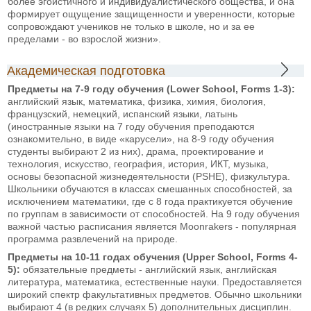
более эгоистичного и индивидуалистического общества, и она
формирует ощущение защищенности и уверенности, которые
сопровождают учеников не только в школе, но и за ее
пределами - во взрослой жизни».
Академическая подготовка
Предметы на 7-9 году обучения (Lower School, Forms 1-3):
английский язык, математика, физика, химия, биология,
французский, немецкий, испанский языки, латынь
(иностранные языки на 7 году обучения преподаются
ознакомительно, в виде «карусели», на 8-9 году обучения
студенты выбирают 2 из них), драма, проектирование и
технология, искусство, география, история, ИКТ, музыка,
основы безопасной жизнедеятельности (PSHE), физкультура.
Школьники обучаются в классах смешанных способностей, за
исключением математики, где с 8 года практикуется обучение
по группам в зависимости от способностей. На 9 году обучения
важной частью расписания является Moonrakers - популярная
программа развлечений на природе.
Предметы на 10-11 годах обучения (Upper School, Forms 4-
5):
обязательные предметы - английский язык, английская
литература, математика, естественные науки. Предоставляется
широкий спектр факультативных предметов. Обычно школьники
выбирают 4 (в редких случаях 5) дополнительных дисциплин.