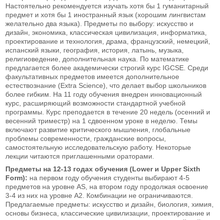
Настоятельно рекомендуется изучать хотя бы 1 гуманитарный
предмет и хотя бы 1 иностранный язык (хорошим лингвистам
желательно два языка). Предметы по выбору: искусство и
дизайн, экономика, классическая цивилизация, информатика,
проектирование и технология, драма, французский, немецкий,
испанский языки, география, история, латынь, музыка,
религиоведение, дополнительная наука. По математике
предлагается более академически строгий курс IGCSE. Среди
факультативных предметов имеется дополнительное
естествознание (Extra Science), что делает выбор школьников
более гибким. На 11 году обучения внедрен инновационный
курс, расширяющий возможности стандартной учебной
программы. Курс преподается в течение 20 недель (осенний и
весенний триместр) на 1 сдвоенном уроке в неделю. Темы
включают развитие критического мышления, глобальные
проблемы современности, гражданские вопросы,
самостоятельную исследовательскую работу. Некоторые
лекции читаются приглашенными ораторами.
Предметы на 12-13 годах обучения (Lower и Upper Sixth
Form):
на первом году обучения студенты выбирают 4-5
предметов на уровне AS, на втором году продолжая освоение
3-4 из них на уровне A2. Комбинации не ограничиваются.
Предлагаемые предметы: искусство и дизайн, биология, химия,
основы бизнеса, классические цивилизации, проектирование и