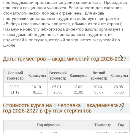
необходимости приглашаются узкие специалисты. Проводится
плановая вакцинация учащихся. Возможности для оказания
стоматологической помощи ограничены. Для вновь
поступивших иностранных студентов действует программа
«Buddy» («назначение» приятеля, обычно из той же страны).
Накануне нового учебного года директор школы организует в
своем доме обед для новых иностранных студентов, их
родителей и опекунов, который завершается экскурсией по
школе.
Даты триместров – академический год 2026-2027
Осенний
Весенний
Летний
Каникулы
Каникулы
Каникулы
триместр
триместр
триместр
03.09 -
16.10 -
05.01 -
12.02 -
20.04 -
28.05 -
11.12
01.11
25.03
21.02
03.07
06.06
Стоимость курса на 1 человека – академический
год 2026-2027 в фунтах стерлингов
Год обучения
Триместр
Год