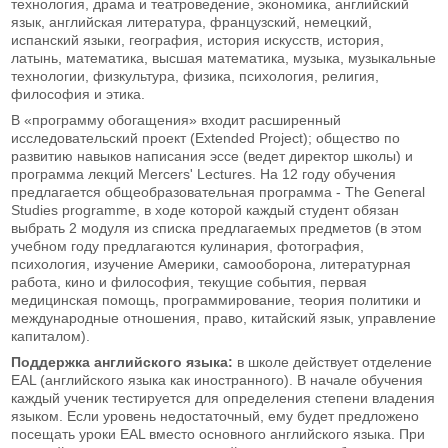
технология, драма и театроведение, экономика, английский
язык, английская литература, французский, немецкий,
испанский языки, география, история искусств, история,
латынь, математика, высшая математика, музыка, музыкальные
технологии, физкультура, физика, психология, религия,
философия и этика.
В «программу обогащения» входит расширенный
исследовательский проект (Extended Project); общество по
развитию навыков написания эссе (ведет директор школы) и
программа лекций Mercers' Lectures. На 12 году обучения
предлагается общеобразовательная программа - The General
Studies programme, в ходе которой каждый студент обязан
выбрать 2 модуля из списка предлагаемых предметов (в этом
учебном году предлагаются кулинария, фотография,
психология, изучение Америки, самооборона, литературная
работа, кино и философия, текущие события, первая
медицинская помощь, программирование, теория политики и
международные отношения, право, китайский язык, управление
капиталом).
Поддержка английского языка:
в школе действует отделение
EAL (английского языка как иностранного). В начале обучения
каждый ученик тестируется для определения степени владения
языком. Если уровень недостаточный, ему будет предложено
посещать уроки EAL вместо основного английского языка. При