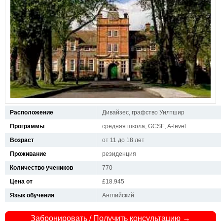
Расположение
Дивайзес, графство Уилтшир
Программы
средняя школа, GCSE, A-level
Возраст
от 11 до 18 лет
Проживание
резиденция
Количество учеников
770
Цена от
£18.945
Язык обучения
Английский
Забронировать / Получить консультацию →