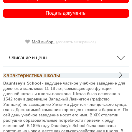
Подать документы
Мой выбор
(добавить в избранное)
Описание и цены
Характеристика школы
Dauntsey's School
- ведущее частное учебное заведение для
девочек и мальчиков 11-18 лет, совмещающее функции
дневной школы и школы-пансиона. Школа была основана в
1542 году в деревушке Западный Лавингтон (графство
Уилтшир) по завещанию Уильяма Доунтси - лондонского купца,
главы Досточтимой компании торговцев шелком и бархатом. По
сей день учебное заведение носит его имя. В XIX столетии
растущие образовательные потребности привели к ряду
изменений. В 1895 году Dauntsey's School была основана
повторно на новом месте как сельскохозяйственная школа. В