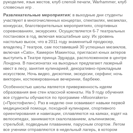
рукоделие, язык жестов, клуб слепой печати, Warhammer, клуб
словесных игр .
Развлекательные мероприятия:
в выходные дни студенты
участвуют в многочисленных концертах, спектаклях, мюзиклах,
конкурсах, благотворительных мероприятиях, спортивных
соревнованиях, экскурсиях. Осуществляется 6-7 театральных
постановок в год, включая масштабные шоу. Их уровень
настолько высок, что в 2011 году знаменитый продюсер,
владелец 7 театров, сам поставивший 30 успешных мюзиклов,
включая «Cats», Камерон Макинтош, пригласил юных актеров
выступить в Театре принца Эдуарда, расположенном в центре
Лондона. В пансионатах на выходных предлагают лазерный
квест в лесу, занятия кулинарией, декоративно-прикладным
искусством, Ночь видео, дискотеки, экскурсии, серфинг, ночь
викторин, костюмированные вечеринки, барбекю.
Особенностью школы является приверженность идеям
образования вне стен классной комнаты. На 9 году обучения
все студенты обучаются по программе «Moonrakers»
(«Простофили»). Раз в неделю они осваивают навыки первой
медицинской помощи, походной кулинарии, спортивного
ориентирования и навигации, сплавляются на каяках, ездят на
велосипедах, занимаются скалолазанием, альпинизмом,
стрельбой, подводным плаванием, парусным спортом. Летом
все ученики отправляются в недельный лагерь, в котором