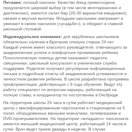
Питание:
полный пансион. Качество блюд превосходное,
предлагается широкий выбор (в том числе вегетарианских и
диетических), имеется салат-бар (20-30 вариантов ежедневно),
свежая и вкусная выпечка. Младшие школьники завтракают и
ужинают в своем пансионе («усадьбе»), а обедают в главной
школьной столовой.
Индивидуальное внимание:
для зарубежных школьников
обязательно наличие в Британии опекуна старше 24 лет.
Каждый ученик имеет классного руководителя, отвечающего за
академические успехи и комфортное проживание ребенка.
Психологическую помощь детям оказывают педагоги,
священники, школьный консультант и ученическая служба
поддержки. Родители получают регулярные информационные
письма и подробные отчеты об академической успеваемости и
личностном развитии ребенка. В школе разработана программа
профориентации, действующая с 9 года обучения. Ведут эту
работу специалист по вопросам карьеры, работающий на
полную ставку, и координатор по поступлению в Оксбридж.
На территории школы 24 часа в сутки работает медицинский
центр с квалифицированным персоналом и стационаром на 5
палат, оборудованных ванными комнатами, телевизорами и
DVD-проигрывателями. На территории «младшего» пансионата
имеется меньший медицинский центр, работающий 14 часов в
сутки. Врач ведет прием дважды в неделю. В случае