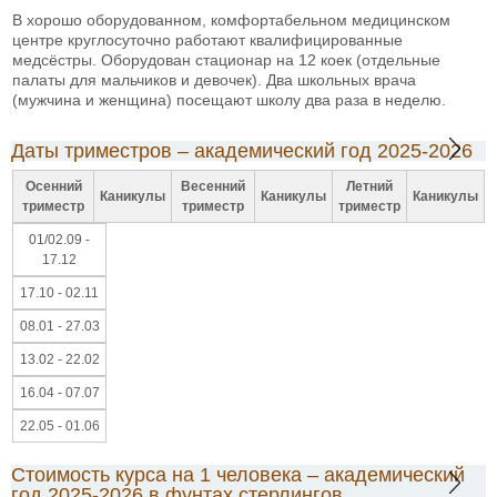
В хорошо оборудованном, комфортабельном медицинском
центре круглосуточно работают квалифицированные
медсёстры. Оборудован стационар на 12 коек (отдельные
палаты для мальчиков и девочек). Два школьных врача
(мужчина и женщина) посещают школу два раза в неделю.
Даты триместров – академический год 2025-2026
Осенний
Весенний
Летний
Каникулы
Каникулы
Каникулы
триместр
триместр
триместр
01/02.09 -
17.12
17.10 - 02.11
08.01 - 27.03
13.02 - 22.02
16.04 - 07.07
22.05 - 01.06
Стоимость курса на 1 человека – академический
год 2025-2026 в фунтах стерлингов