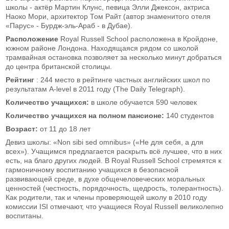
школы - актёр Мартин Клунс, певица Элли Джексон, актриса
Наоко Мори, архитектор Том Райт (автор знаменитого отеля
«Парус» - Бурдж-эль-Араб - в Дубае).
Расположение
Royal Russell School расположена в Кройдоне,
южном районе Лондона. Находящаяся рядом со школой
трамвайная остановка позволяет за несколько минут добраться
до центра британской столицы.
Рейтинг
: 244 место в рейтинге частных английских школ по
результатам A-level в 2011 году (The Daily Telegraph).
Количество учащихся:
в школе обучается 590 человек
Количество учащихся на полном пансионе:
140 студентов
Возраст:
от 11 до 18 лет
Девиз школы: «Non sibi sed omnibus» («Не для себя, а для
всех»). Учащимся предлагается раскрыть всё лучшее, что в них
есть, на благо других людей. В Royal Russell School стремятся к
гармоничному воспитанию учащихся в безопасной
развивающей среде, в духе общечеловеческих моральных
ценностей (честность, порядочность, щедрость, толерантность).
Как родители, так и члены проверяющей школу в 2010 году
комиссии ISI отмечают, что учащиеся Royal Russell великолепно
воспитаны.