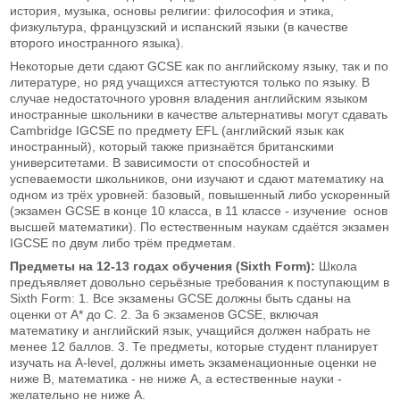
история, музыка, основы религии: философия и этика,
физкультура, французский и испанский языки (в качестве
второго иностранного языка).
Некоторые дети сдают GCSE как по английскому языку, так и по
литературе, но ряд учащихся аттестуются только по языку. В
случае недостаточного уровня владения английским языком
иностранные школьники в качестве альтернативы могут сдавать
Cambridge IGCSE по предмету EFL (английский язык как
иностранный), который также признаётся британскими
университетами. В зависимости от способностей и
успеваемости школьников, они изучают и сдают математику на
одном из трёх уровней: базовый, повышенный либо ускоренный
(экзамен GCSE в конце 10 класса, в 11 классе - изучение основ
высшей математики). По естественным наукам сдаётся экзамен
IGCSE по двум либо трём предметам.
Предметы на 12-13 годах обучения (Sixth Form):
Школа
предъявляет довольно серьёзные требования к поступающим в
Sixth Form: 1. Все экзамены GCSE должны быть сданы на
оценки от А* до С. 2. За 6 экзаменов GCSE, включая
математику и английский язык, учащийся должен набрать не
менее 12 баллов. 3. Те предметы, которые студент планирует
изучать на A-level, должны иметь экзаменационные оценки не
ниже В, математика - не ниже А, а естественные науки -
желательно не ниже А.