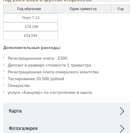
Год обучения
Один триместр
Год
Years 7-13
£18.198
£54.594
Дополнительные расходы:
Регистрационная плата - £300
Депозит в размере стоимости 1 триместра
Регистрационная плата опекунского агентства
Тестирование 20.000 рублей
Опекунство
услуги «Канцлер» по поступлению в школу
Карта
Адрес: Coombe Lane Croydon London CR9 5BX England
Фотогалерея