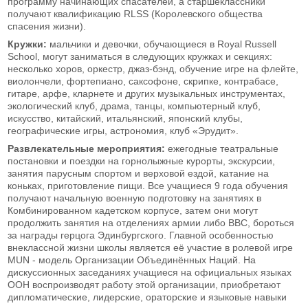
программу начинающих спасателей, а старшеклассники
получают квалификацию RLSS (Королевского общества
спасения жизни).
Кружки:
мальчики и девочки, обучающиеся в Royal Russell
School, могут заниматься в следующих кружках и секциях:
несколько хоров, оркестр, джаз-бэнд, обучение игре на флейте,
виолончели, фортепиано, саксофоне, скрипке, контрабасе,
гитаре, арфе, кларнете и других музыкальных инструментах,
экологический клуб, драма, танцы, компьютерный клуб,
искусство, китайский, итальянский, японский клубы,
географические игры, астрономия, клуб «Эрудит».
Развлекательные мероприятия:
ежегодные театральные
постановки и поездки на горнолыжные курорты, экскурсии,
занятия парусным спортом и верховой ездой, катание на
коньках, приготовление пищи. Все учащиеся 9 года обучения
получают начальную военную подготовку на занятиях в
Комбинированном кадетском корпусе, затем они могут
продолжить занятия на отделениях армии либо ВВС, бороться
за награды герцога Эдинбургского. Главной особенностью
внеклассной жизни школы является её участие в ролевой игре
MUN - модель Организации Объединённых Наций. На
дискуссионных заседаниях учащиеся на официальных языках
ООН воспроизводят работу этой организации, приобретают
дипломатические, лидерские, ораторские и языковые навыки