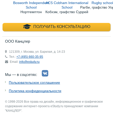
Bosworth Independent
ACS Cobham International
Rugby schoo
School
School
Рагби, графство У
Нортгемптон
Кобхэм, графство Суррей
+7 (495) 660-35-
ПОЛУЧИТЬ КОНСУЛЬТАЦИЮ
ООО Канцлер
121309, г. Москва, ул. Барклая, д. 14-23
Тел.:
+7 (495) 660-35-95
Email:
info@estudy.ru
Мы — в соцсетях:
Пользовательское соглашение
Политика конфиденциальности
© 1998-2026 Все права на дизайн, информационное и графическое
содержание интернет-проекта eStudy.ru принадлежит компании
"КАНЦЛЕР".