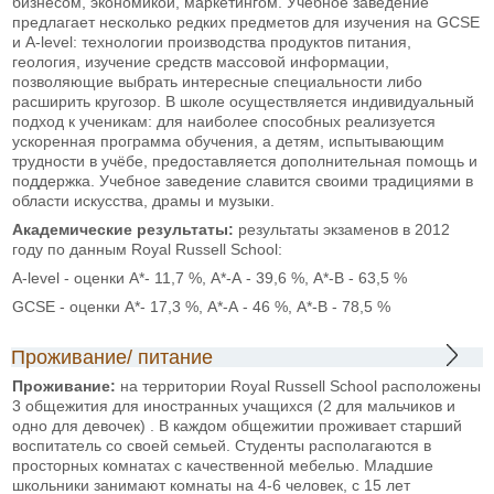
бизнесом, экономикой, маркетингом. Учебное заведение
предлагает несколько редких предметов для изучения на GCSE
и A-level: технологии производства продуктов питания,
геология, изучение средств массовой информации,
позволяющие выбрать интересные специальности либо
расширить кругозор. В школе осуществляется индивидуальный
подход к ученикам: для наиболее способных реализуется
ускоренная программа обучения, а детям, испытывающим
трудности в учёбе, предоставляется дополнительная помощь и
поддержка. Учебное заведение славится своими традициями в
области искусства, драмы и музыки.
Академические результаты:
результаты экзаменов в 2012
году по данным Royal Russell School:
A-level - оценки А*- 11,7 %, А*-А - 39,6 %, А*-В - 63,5 %
GCSE - оценки А*- 17,3 %, А*-А - 46 %, А*-В - 78,5 %
Проживание/ питание
Проживание:
на территории Royal Russell School расположены
3 общежития для иностранных учащихся (2 для мальчиков и
одно для девочек) . В каждом общежитии проживает старший
воспитатель со своей семьей. Студенты располагаются в
просторных комнатах с качественной мебелью. Младшие
школьники занимают комнаты на 4-6 человек, с 15 лет