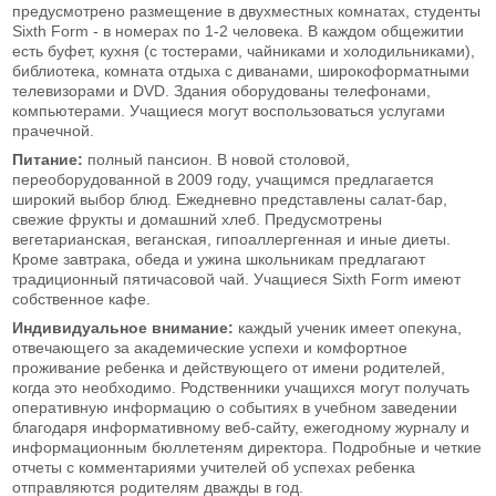
предусмотрено размещение в двухместных комнатах, студенты
Sixth Form - в номерах по 1-2 человека. В каждом общежитии
есть буфет, кухня (с тостерами, чайниками и холодильниками),
библиотека, комната отдыха с диванами, широкоформатными
телевизорами и DVD. Здания оборудованы телефонами,
компьютерами. Учащиеся могут воспользоваться услугами
прачечной.
Питание:
полный пансион. В новой столовой,
переоборудованной в 2009 году, учащимся предлагается
широкий выбор блюд. Ежедневно представлены салат-бар,
свежие фрукты и домашний хлеб. Предусмотрены
вегетарианская, веганская, гипоаллергенная и иные диеты.
Кроме завтрака, обеда и ужина школьникам предлагают
традиционный пятичасовой чай. Учащиеся Sixth Form имеют
собственное кафе.
Индивидуальное внимание:
каждый ученик имеет опекуна,
отвечающего за академические успехи и комфортное
проживание ребенка и действующего от имени родителей,
когда это необходимо. Родственники учащихся могут получать
оперативную информацию о событиях в учебном заведении
благодаря информативному веб-сайту, ежегодному журналу и
информационным бюллетеням директора. Подробные и четкие
отчеты с комментариями учителей об успехах ребенка
отправляются родителям дважды в год.