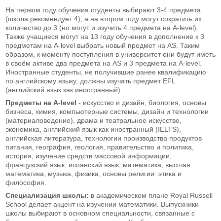
На первом году обучения студенты выбирают 3-4 предмета
(школа рекомендует 4), а на втором году могут сократить их
количество до 3 (но могут и изучить 4 предмета на A-level).
Также учащиеся могут на 13 году обучения в дополнение к 3
предметам на A-level выбрать новый предмет на AS. Таким
образом, к моменту поступления в университет они будут иметь
в своём активе два предмета на AS и 3 предмета на A-level.
Иностранные студенты, не получившие ранее квалификацию
по английскому языку, должны изучать предмет EFL
(английский язык как иностранный).
Предметы на A-level
- искусство и дизайн, биология, основы
бизнеса, химия, компьютерные системы, дизайн и технологии
(материаловедение), драма и театральное искусство,
экономика, английский язык как иностранный (IELTS),
английская литература, технологии производства продуктов
питания, география, геология, правительство и политика,
история, изучение средств массовой информации,
французский язык, испанский язык, математика, высшая
математика, музыка, физика, основы религии: этика и
философия.
Специализация школы:
в академическом плане Royal Russell
School делает акцент на изучении математики. Выпускники
школы выбирают в основном специальности, связанные с