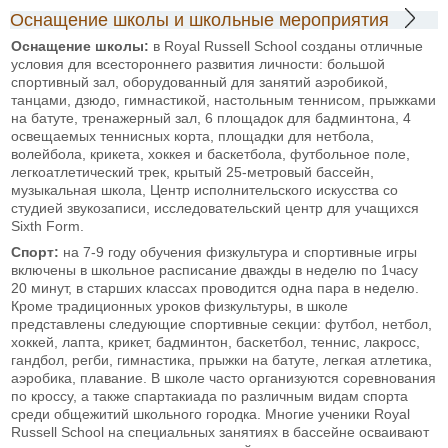
Оснащение школы и школьные мероприятия
Оснащение школы:
в Royal Russell School созданы отличные
условия для всестороннего развития личности: большой
спортивный зал, оборудованный для занятий аэробикой,
танцами, дзюдо, гимнастикой, настольным теннисом, прыжками
на батуте, тренажерный зал, 6 площадок для бадминтона, 4
освещаемых теннисных корта, площадки для нетбола,
волейбола, крикета, хоккея и баскетбола, футбольное поле,
легкоатлетический трек, крытый 25-метровый бассейн,
музыкальная школа, Центр исполнительского искусства со
студией звукозаписи, исследовательский центр для учащихся
Sixth Form.
Спорт:
на 7-9 году обучения физкультура и спортивные игры
включены в школьное расписание дважды в неделю по 1часу
20 минут, в старших классах проводится одна пара в неделю.
Кроме традиционных уроков физкультуры, в школе
представлены следующие спортивные секции: футбол, нетбол,
хоккей, лапта, крикет, бадминтон, баскетбол, теннис, лакросс,
гандбол, регби, гимнастика, прыжки на батуте, легкая атлетика,
аэробика, плавание. В школе часто организуются соревнования
по кроссу, а также спартакиада по различным видам спорта
среди общежитий школьного городка. Многие ученики Royal
Russell School на специальных занятиях в бассейне осваивают