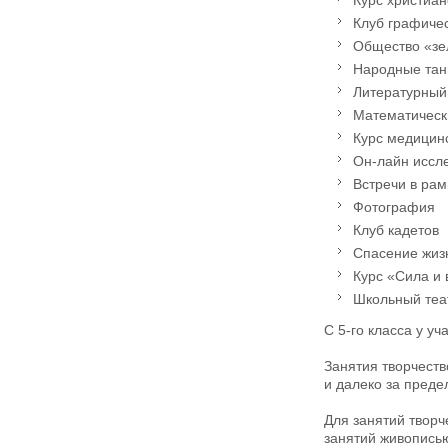
Клуб графиче
Общество «з
Народные та
Литературный
Математическ
Курс медицин
Он-лайн иссл
Встречи в ра
Фотография
Клуб кадетов
Спасение жизн
Курс «Сила и
Школьный те
С 5-го класса у у
Занятия творчеств
и далеко за пред
Для занятий творч
занятий живописью