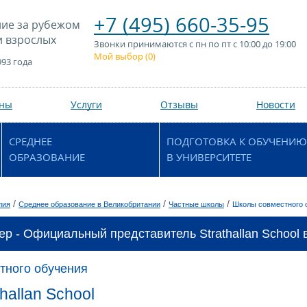
+7 (495) 660-35-95
ие за рубежом
и взрослых
Звонки принимаются с пн по пт с 10:00 до 19:00
Мой выбор (
0
)
993 года
аны
Услуги
Отзывы
Новости
СРЕДНЕЕ
ПОДГОТОВКА К ОБУЧЕНИЮ
ОБРАЗОВАНИЕ
В УНИВЕРСИТЕТЕ
/
/
/
лия
Среднее образование в Великобритании
Частные школы
Школы совместного 
ер - Официальный представитель Strathallan School 
тного обучения
hallan School