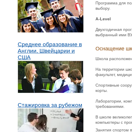
Программа для по
выбору.
A-Level
Двухгодичная прог
выбранный ими ВУ
Среднее образование в
Оснащение шк
Англии, Швейцарии и
США
Школа расположена
На территории шк
факультет, медици
Спортивные сооруж
корты.
Лаборатории, ком
Стажировка за рубежом
требованиями.
В школе великоле
компьютеры с про
Занятия спортом п