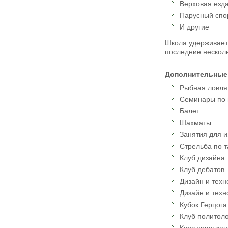
Верховая езд
Парусный спо
И другие
Школа удерживает 
последние несколь
Дополнительные
Рыбная ловля
Семинары по 
Балет
Шахматы
Занятия для 
Стрельба по 
Клуб дизайна
Клуб дебатов
Дизайн и тех
Дизайн и техн
Кубок Герцога
Клуб политоло
Курс христиа