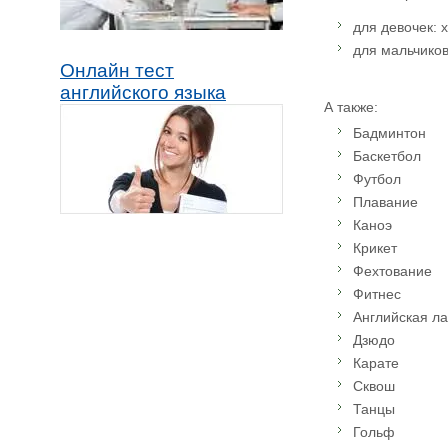
для девочек: х
для мальчиков:
Онлайн тест
английского языка
А также:
Бадминтон
Баскетбол
Футбол
Плавание
Каноэ
Крикет
Фехтование
Фитнес
Английская л
Дзюдо
Карате
Сквош
Танцы
Гольф