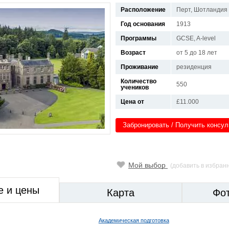
Расположение
Перт, Шотландия
Год основания
1913
Программы
GCSE, A-level
Возраст
от 5 до 18 лет
Проживание
резиденция
Количество
550
учеников
Цена от
£11.000
Забронировать / Получить консу
Мой выбор
(добавить в избран
е и цены
Карта
Фо
Академическая подготовка