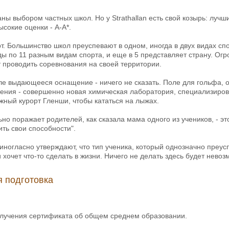
ны выбором частных школ. Но у Strathallan есть свой козырь: лучши
сокие оценки - А-А*.
рт. Большинство школ преуспевают в одном, иногда в двух видах спо
ы по 11 разным видам спорта, и еще в 5 представляет страну. Огр
 проводить соревнования на своей территории.
оле выдающееся оснащение - ничего не сказать. Поле для гольфа, о
ения - совершенно новая химическая лаборатория, специализирова
жный курорт Гленши, чтобы кататься на лыжах.
ьно поражает родителей, как сказала мама одного из учеников, - э
ть свои способности".
ногласно утверждают, что тип ученика, который однозначно преуспев
 хочет что-то сделать в жизни. Ничего не делать здесь будет невоз
 подготовка
лучения сертификата об общем среднем образовании.