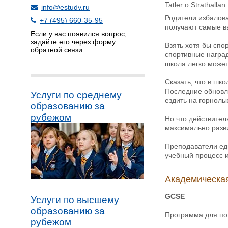
Tatler o Strathallan
info@estudy.ru
Родители избалова
+7 (495) 660-35-95
получают самые вы
Если у вас появился вопрос,
задайте его через форму
Взять хотя бы спо
обратной связи.
спортивные наград
школа легко может
Сказать, что в шк
Последние обновл
Услуги по среднему
ездить на горнолы
образованию за
рубежом
Но что действител
максимально разви
Преподаватели еди
учебный процесс и
Академическая
GCSE
Услуги по высшему
образованию за
Программа для по
рубежом