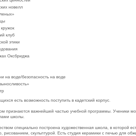
ских новелл
еленых»
нцы
 кружок
ий клуб
ской этики
едования
мках Оксбриджа
и на воде/безопасность на воде
 выносливость»
атр
чащихся есть возможность поступить в кадетский корпус.
ом признаются важнейшей частью учебной программы. Ученики могу
елами школы.
еством специально построена художественная школа, в которой е
, рисованием, скульптурой. Есть студия керамики с печью для обж