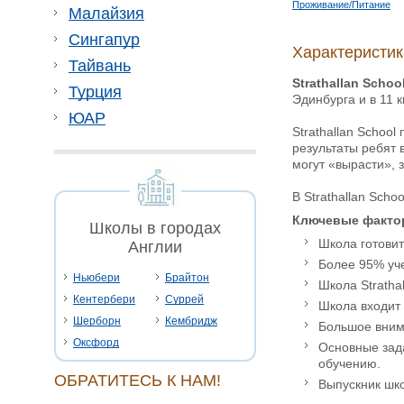
Проживание/Питание
Малайзия
Сингапур
Характеристик
Тайвань
Strathallan Schoo
Турция
Эдинбурга и в 11 
ЮАР
Strathallan Schoo
результаты ребят 
могут «вырасти», 
В Strathallan Scho
Ключевые факт
Школы в городах
Школа готовит
Англии
Более 95% уче
Ньюбери
Брайтон
Школа Stratha
Кентербери
Суррей
Школа входит 
Шерборн
Кембридж
Большое внима
Оксфорд
Основные зада
обучению.
ОБРАТИТЕСЬ К НАМ!
Выпускник шк