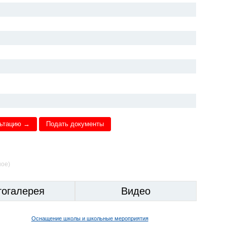
льтацию →
Подать документы
ное)
тогалерея
Видео
Оснащение школы и школьные мероприятия