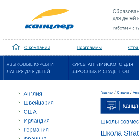
Образован
для детей 
Работаем с 1
О компании
Программы
Стр
ЯЗЫКОВЫЕ КУРСЫ И
КУРСЫ АНГЛИЙСКОГО ДЛЯ
ЛАГЕРЯ ДЛЯ ДЕТЕЙ
ВЗРОСЛЫХ И СТУДЕНТОВ
/
/
Англия
Главная
Страны
Анг
Швейцария
Канцл
США
Ирландия
Школы совмес
Германия
Школа Strat
Франция