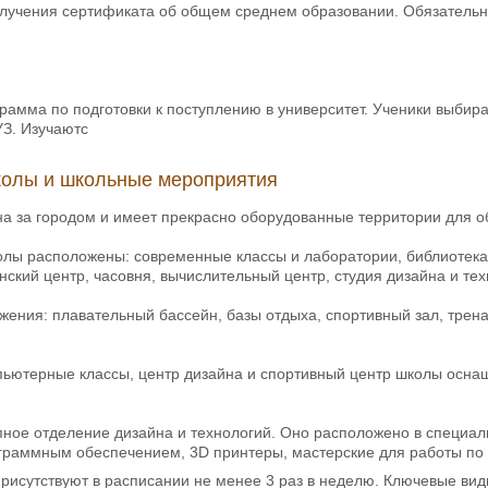
лучения сертификата об общем среднем образовании. Обязательны
рамма по подготовки к поступлению в университет. Ученики выбир
З. Изучаютс
олы и школьные мероприятия
 за городом и имеет прекрасно оборудованные территории для об
олы расположены: современные классы и лаборатории, библиотека,
нский центр, часовня, вычислительный центр, студия дизайна и те
ения: плавательный бассейн, базы отдыха, спортивный зал, тренаж
пьютерные классы, центр дизайна и спортивный центр школы осна
пное отделение дизайна и технологий. Оно расположено в специа
граммным обеспечением, 3D принтеры, мастерские для работы по 
рисутствуют в расписании не менее 3 раз в неделю. Ключевые вид