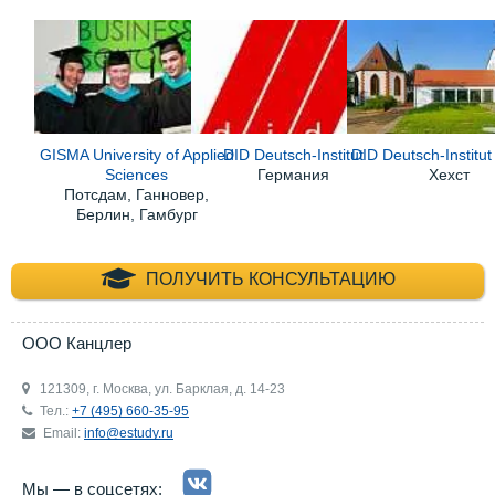
GISMA University of Applied
DID Deutsch-Institut
DID Deutsch-Institut
Sciences
Германия
Хехст
Потсдам, Ганновер,
Берлин, Гамбург
+7 (495) 660-35-
ПОЛУЧИТЬ КОНСУЛЬТАЦИЮ
ООО Канцлер
121309, г. Москва, ул. Барклая, д. 14-23
Тел.:
+7 (495) 660-35-95
Email:
info@estudy.ru
Мы — в соцсетях: