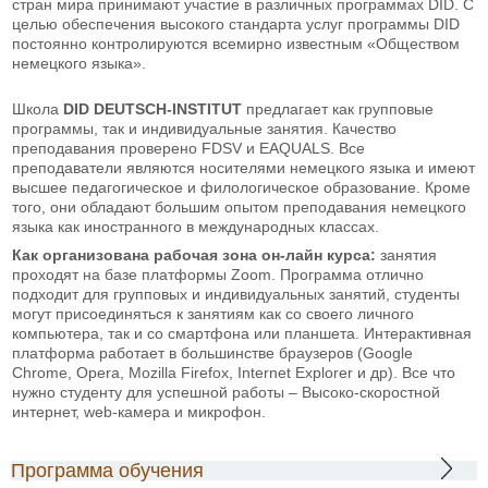
стран мира принимают участие в различных программах DID. С
целью обеспечения высокого стандарта услуг программы DID
постоянно контролируются всемирно известным «Обществом
немецкого языка».
Школа
DID DEUTSCH-INSTITUT
предлагает как групповые
программы, так и индивидуальные занятия. Качество
преподавания проверено FDSV и EAQUALS. Все
преподаватели являются носителями немецкого языка и имеют
высшее педагогическое и филологическое образование. Кроме
того, они обладают большим опытом преподавания немецкого
языка как иностранного в международных классах.
Как организована рабочая зона он-лайн курса:
занятия
проходят на базе платформы Zoom. Программа отлично
подходит для групповых и индивидуальных занятий, студенты
могут присоединяться к занятиям как со своего личного
компьютера, так и со смартфона или планшета. Интерактивная
платформа работает в большинстве браузеров (Google
Chrome, Opera, Mozilla Firefox, Internet Explorer и др). Все что
нужно студенту для успешной работы – Высоко-скоростной
интернет, web-камера и микрофон.
Программа обучения