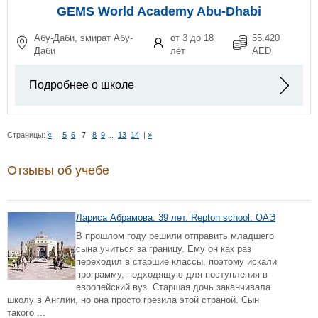
GEMS World Academy Abu-Dhabi
Абу-Даби, эмират Абу-
от 3 до 18
55.420
Даби
лет
AED
Подробнее о школе
Страницы:
«
|
5
6
7
8
9
..
13
14
|
»
Отзывы об учебе
Лариса Абрамова, 39 лет, Repton school, ОАЭ
В прошлом году решили отправить младшего
сына учиться за границу. Ему он как раз
переходил в старшие классы, поэтому искали
программу, подходящую для поступления в
европейский вуз. Старшая дочь заканчивала
школу в Англии, но она просто грезила этой страной. Сын
такого ...