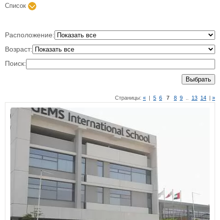
Список
Расположение:
Возраст:
Поиск:
Выбрать
Страницы:
«
|
5
6
7
8
9
..
13
14
|
»