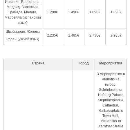
Испания: Барселона,
Мадрид, Валенсия,
Гранада, Малага,
1.290€
1.490€
1.690€
1.890€
Марбелла (испанский
язык)
Швейцария: Женева
2.235€
2.485€
2.735€
2.985€
(французский язык)
Страна
Город
Мероприятия
3 мероприятия в
неделю на
выбор:
Schönbrunn or
Hofburg Palace,
Stephansplatz &
Cathedral,
Rathausplatz &
Town Hall,
Mariahilfer or
Kärntner Straße