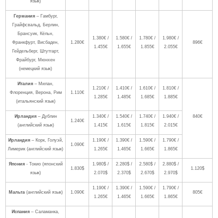
язык)
Германия
– Гамбург,
Грайфсвальд, Берлин,
Брансуик, Кёльн,
1.380€ /
1.580€ /
1.780€ /
1.980€ /
Франкфурт, Висбаден,
1.280€
896€
1.455€
1.655€
1.855€
2.055€
Гейдельберг, Штутгарт,
Фрайбург, Мюнхен
(немецкий язык)
Италия
– Милан,
1.210€ /
1.410€ /
1.610€ /
1.810€ /
Флоренция, Верона, Рим
1.110€
1.285€
1.485€
1.685€
1.885€
(итальянский язык)
Ирландия
– Дублин
1.340€ /
1.540€ /
1.740€ /
1.940€ /
840€
1.240€
(английский язык)
1.415€
1.615€
1.815€
2.015€
Ирландия
– Корк, Голуэй,
1.190€ /
1.390€ /
1.590€ /
1.790€ /
1.090€
Лимерик (английский язык)
1.265€
1.465€
1.665€
1.865€
Япония
- Токио (японский
1.980$ /
2.280$ /
2.580$ /
2.880$ /
1.830$
1.120$
язык)
2.070$
2.370$
2.670$
2.970$
1.190€ /
1.390€ /
1.590€ /
1.790€ /
Мальта
(английский язык)
1.090€
805€
1.265€
1.465€
1.665€
1.865€
Испания
– Саламанка,