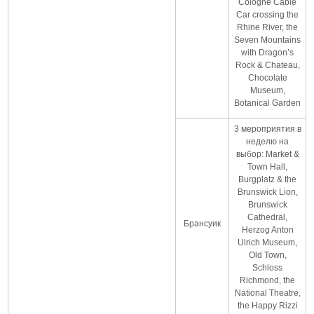
Cologne Cable
Car crossing the
Rhine River, the
Seven Mountains
with Dragon’s
Rock & Chateau,
Chocolate
Museum,
Botanical Garden
3 мероприятия в
неделю на
выбор: Market &
Town Hall,
Burgplatz & the
Brunswick Lion,
Brunswick
Cathedral,
Брансуик
Herzog Anton
Ulrich Museum,
Old Town,
Schloss
Richmond, the
National Theatre,
the Happy Rizzi