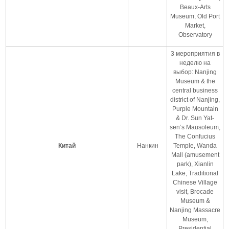
Beaux-Arts
Museum, Old Port
Market,
Observatory
3 мероприятия в
неделю на
выбор: Nanjing
Museum & the
central business
district of Nanjing,
Purple Mountain
& Dr. Sun Yat-
sen’s Mausoleum,
The Confucius
Китай
Нанкин
Temple, Wanda
Mall (amusement
park), Xianlin
Lake, Traditional
Chinese Village
visit, Brocade
Museum &
Nanjing Massacre
Museum,
Presidential