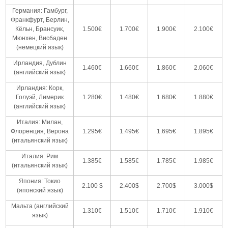
Германия: Гамбург,
Франкфурт, Берлин,
Кёльн, Брансуик,
1.500€
1.700€
1.900€
2.100€
Мюнхен, Висбаден
(немецкий язык)
Ирландия, Дублин
1.460€
1.660€
1.860€
2.060€
(английский язык)
Ирландия: Корк,
Голуэй, Лимерик
1.280€
1.480€
1.680€
1.880€
(английский язык)
Италия: Милан,
Флоренция, Верона
1.295€
1.495€
1.695€
1.895€
(итальянский язык)
Италия: Рим
1.385€
1.585€
1.785€
1.985€
(итальянский язык)
Япония: Токио
2.100 $
2.400$
2.700$
3.000$
(японский язык)
Мальта (английский
1.310€
1.510€
1.710€
1.910€
язык)