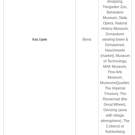
shopping,
Tiergarten Zoo,
Belvedere
Museum, State
Opera, Natural
History Museum,
Donauturm
Австрия
Вена
viewing tower &
Donauinsel,
Naschmarkt
(market), Museum
of Technology,
MAK Museum,
Fine Arts
Museum,
MuseumsQuartier,
The Imperial
Treasury, The
Riesenrad (the
Great Wheel),
Grinzing (area
with village
atmosphere), The
Cobenzl or
Kahlenberg