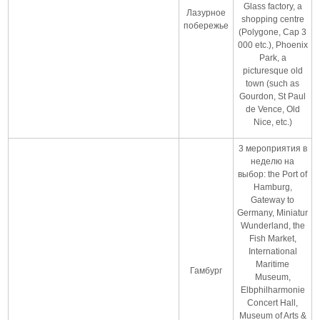
Glass factory, a
Лазурное
shopping centre
побережье
(Polygone, Cap 3
000 etc.), Phoenix
Park, a
picturesque old
town (such as
Gourdon, St Paul
de Vence, Old
Nice, etc.)
3 мероприятия в
неделю на
выбор: the Port of
Hamburg,
Gateway to
Germany, Miniatur
Wunderland, the
Fish Market,
International
Maritime
Гамбург
Museum,
Elbphilharmonie
Concert Hall,
Museum of Arts &