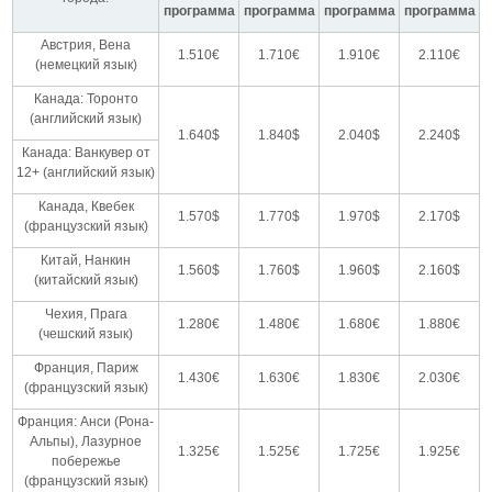
программа
программа
программа
программа
Австрия, Вена
1.510€
1.710€
1.910€
2.110€
(немецкий язык)
Канада: Торонто
(английский язык)
1.640$
1.840$
2.040$
2.240$
Канада: Ванкувер от
12+ (английский язык)
Канада, Квебек
1.570$
1.770$
1.970$
2.170$
(французский язык)
Китай, Нанкин
1.560$
1.760$
1.960$
2.160$
(китайский язык)
Чехия, Прага
1.280€
1.480€
1.680€
1.880€
(чешский язык)
Франция, Париж
1.430€
1.630€
1.830€
2.030€
(французский язык)
Франция: Анси (Рона-
Альпы), Лазурное
1.325€
1.525€
1.725€
1.925€
побережье
(французский язык)