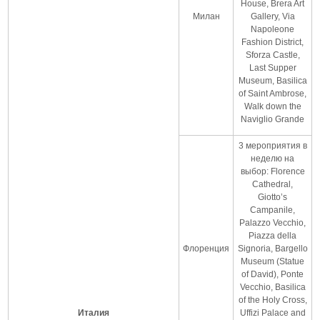
House, Brera Art
Милан
Gallery, Via
Napoleone
Fashion District,
Sforza Castle,
Last Supper
Museum, Basilica
of Saint Ambrose,
Walk down the
Naviglio Grande
3 мероприятия в
неделю на
выбор: Florence
Cathedral,
Giotto’s
Campanile,
Palazzo Vecchio,
Piazza della
Флоренция
Signoria, Bargello
Museum (Statue
of David), Ponte
Vecchio, Basilica
of the Holy Cross,
Италия
Uffizi Palace and