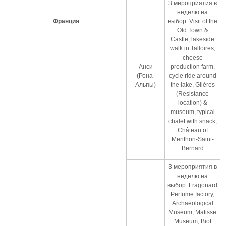
3 мероприятия в
неделю на
Франция
выбор: Visit of the
Old Town &
Castle, lakeside
walk in Talloires,
cheese
Анси
production farm,
(Рона-
cycle ride around
Альпы)
the lake, Glières
(Resistance
location) &
museum, typical
chalet with snack,
Château of
Menthon-Saint-
Bernard
3 мероприятия в
неделю на
выбор: Fragonard
Perfume factory,
Archaeological
Museum, Matisse
Museum, Biot