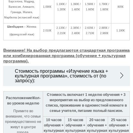
Барселона, Мадрид,
1.190€ /
1.390€ /
1.590€ /
1.790€ /
Валенсия, Аликанте,
1.090€
805€
1.265€
1.465€
1.665€
1.865€
Гранада, Малага,
Марбелла (испанский язык)
Швейцария
– Женева
2.135€ /
2.385€ /
2.635€ /
2.885€ /
2.010€
1.190€
2.210€
2.460€
2.710€
2.960€
(французский язык)
Внимание! На выбор предлагаются стандартная программа
или комбинированная программа (обучение + культурная
программа).
Стоимость программы «Изучение языка +
культурная программа», стоимость от (по
запросу):
Стоимость включает 1 неделю обучения + 3
Расположение\Кол-
мероприятия на выбор из предложенного
во уроков неделю
списка, проживание в одноместной комнате в
семье учителя, питание полный пансион.
Примите во
внимание, что семьи
10 часов
15 часов
20 часов
25 часов
преимущественно не
обучения +
обучения +
обучения +
обучения +
живут в центре
культурная
культурная
культурная
культурная
города.