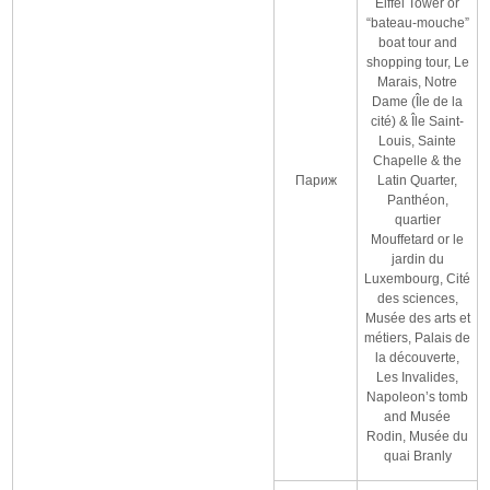
Eiffel Tower or
“bateau-mouche”
boat tour and
shopping tour, Le
Marais, Notre
Dame (Île de la
cité) & Île Saint-
Louis, Sainte
Chapelle & the
Париж
Latin Quarter,
Panthéon,
quartier
Mouffetard or le
jardin du
Luxembourg, Cité
des sciences,
Musée des arts et
métiers, Palais de
la découverte,
Les Invalides,
Napoleon’s tomb
and Musée
Rodin, Musée du
quai Branly