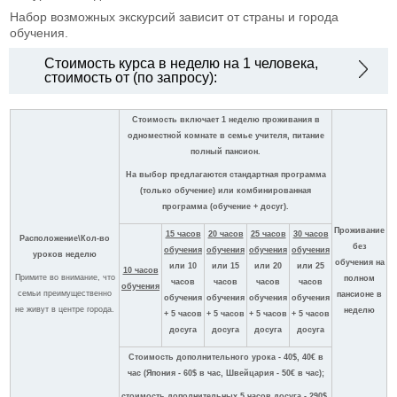
Набор возможных экскурсий зависит от страны и города
обучения.
Стоимость курса в неделю на 1 человека,
стоимость от (по запросу):
Стоимость включает 1 неделю проживания в
одноместной комнате в семье учителя, питание
полный пансион.
На выбор предлагаются стандартная программа
(только обучение) или комбинированная
программа (обучение + досуг).
Проживание
15 часов
20 часов
25 часов
30 часов
Расположение\Кол-во
без
обучения
обучения
обучения
обучения
уроков неделю
обучения на
или 10
или 15
или 20
или 25
10 часов
Примите во внимание, что
полном
часов
часов
часов
часов
обучения
семьи преимущественно
пансионе в
обучения
обучения
обучения
обучения
не живут в центре города.
неделю
+ 5 часов
+ 5 часов
+ 5 часов
+ 5 часов
досуга
досуга
досуга
досуга
Стоимость дополнительного урока - 40$, 40€ в
час (Япония - 60$ в час, Швейцария - 50€ в час);
стоимость дополнительных 5 часов досуга - 290$,