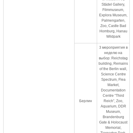
Städel Gallery,
Filmmuseum,
Explora Museum,
Palmengarten,
Zoo, Castle Bad
Homburg, Hanau
Wildpark
3 мероприятия в
неделю на
выбор: Reichstag
building, Remains
of the Berlin wall,
Science Centre
Spectrum, Flea
Market,
Documentation
Centre “Third
Берлин
Reich”, Zoo,
Aquarium, DDR
Museum,
Brandenburg
Gate & Holocaust
Memorial,
Tiergarten Park,