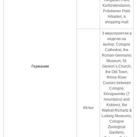
Kurfürstendamm,
Potsdamer Platz
Arkaden, a
shopping mall
3 мероприятия в
неделю на
выбор: Cologne
Cathedral, the
Roman-Germanic
Museum, St.
Германия
Gereon’s Church,
the Old Town,
Rhine River
Cruises between
Cologne,
Königswinter (7
mountains) and
Koblenz, the
Кёльн
Wallraf-Richartz &
Ludwig Museums,
Cologne
Zoological
Gardens,