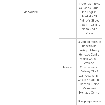
Fitzgerald Park),
Gougane Barra ,
Ирландия
the English
Market & St
Patrick’s Street,
Crawford Gallery,
Nano Nagle
Place
3 мероприятия в
неделю на
выбор: Athenry
Heritage Centre,
Viking Cruise -
Athlone,
Голуэй
Clonmacnoise,
Galway City &
Latin Quarter, Birr
Castle & Gardens,
Dartfield Horse
Museum &
Heritage Centre
3 мероприятия в