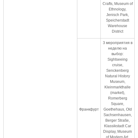
Crafts, Museum of
Ethnology,
Jenisch Park,
Speicherstadt
Warehouse
District
3 мероприятия в
неделю на
выбор:
Sightseeing
cruise,
Senckenberg
Natural History
Museum,
Kleinmarkthalle
(market),
Romerberg
Square,
Франкфурт
Goethehaus, Old
Sachsenhausen,
Berger Straße,
Klassikstadt Car
Display, Museum
of Modern Art,