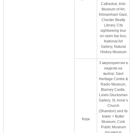
Cathedral, Irish
Museum of Art,
Kilmainham Gaol,
Chester Beatty
Library, City
sightseeing tour
on open top bus,
National Art
Gallery, Natural
History Museum
3 мероприятия в
неделю на
выбор: Gaol
Heritage Centre &
Radio Museum,
Blarney Castle,
Lewis Glucksman
Gallery, St. Anne’s
Church
(Shandon) and its
tower + Butter
Корк
Museum, Cork
Public Museum
(located in