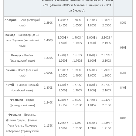
275€ (Япония - 390$ за 5 часов, Швейцария - 325€
за 5 часов).
Австрия
– Вена (немецкий
1.380€ /
1.580€ /
1.780€ /
1.980€ /
1.280€
896€
язык)
1.455€
1.655€
1.855€
2.055€
Канада
– Ванкувер (от 12
1.500$ /
1.700$ /
1.900$ /
2.100$ /
лет), Торонто (английский
1.400$
1.590$
1.790$
1.990$
2.190$
язык)
980$
Канада
– Квебек
1.470$ /
1.670$
1.870$ /
2.070$ /
1.370$
(французский язык)
1.560$
/1.760$
1.960$
2.160$
Чехия
– Прага (чешский
1.190€ /
1.390€ /
1.590€ /
1.790€ /
1.090€
805€
язык)
1.265€
1.465€
1.665€
1.865€
Китай
– Нанкин, Шанхай
1.470$ /
1.670$ /
1.870$ /
2.070$ /
1.370$
840$
(китайский язык)
1.560$
1.760$
1.960$
2.160$
Франция
– Париж
1.340€ /
1.540€ /
1.740€ /
1.940€ /
1.240€
(французский язык)
1.415€
1.615€
1.815€
2.015€
Франция
– Бретань,
840€
Долины Луары, Прованс,
1.235€ /
1.435€ /
1.635€ /
1.835€ /
Рона-Альпы, Лазурное
1.135€
1.310€
1.510€
1.710€
1.910€
побережье (французский