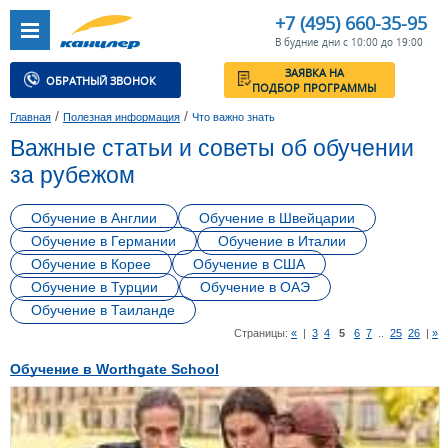
+7 (495) 660-35-95
В будние дни с 10:00 до 19:00
ЗАЯВКА НА
ОБРАТНЫЙ ЗВОНОК
ПОДБОР ПРОГРАММЫ
/
/
Главная
Полезная информация
Что важно знать
Важные статьи и советы об обучении
за рубежом
Обучение в Англии
Обучение в Швейцарии
Обучение в Германии
Обучение в Италии
Обучение в Корее
Обучение в США
Обучение в Турции
Обучение в ОАЭ
Обучение в Таиланде
Страницы:
«
|
3
4
5
6
7
..
25
26
|
»
Обучение в Worthgate School