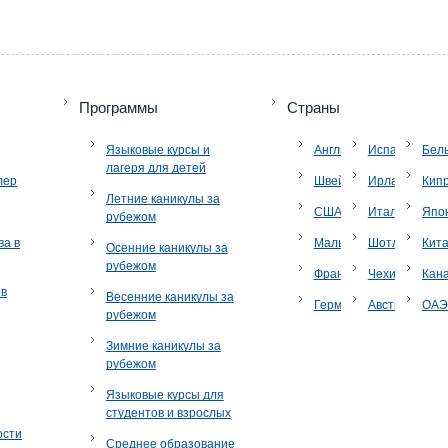
Программы
Страны
Языковые курсы и
Англия
Испания
Бел
лагеря для детей
лер
Швейцария
Ирландия
Кип
Летние каникулы за
США
Италия
Япо
рубежом
ва в
Мальта
Шотландия
Кит
Осенние каникулы за
рубежом
Франция
Чехия
Кан
ов
Весенние каникулы за
Германия
Австрия
ОА
рубежом
Зимние каникулы за
рубежом
Языковые курсы для
студентов и взрослых
ости
Среднее образование