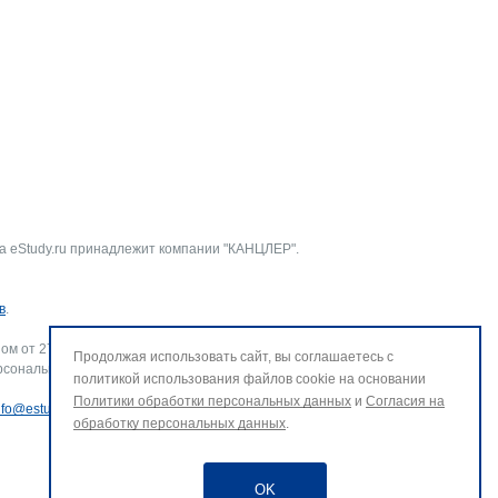
а eStudy.ru принадлежит компании "КАНЦЛЕР".
в
.
ом от 27.07.2006 г. № 152-ФЗ «О персональных данных».
Продолжая использовать сайт, вы соглашаетесь с
рсональных данных и использование файлов cookie. В случае
политикой использования файлов cookie на основании
Политики обработки персональных данных
и
Согласия на
nfo@estudy.ru
.
обработку персональных данных
.
OK