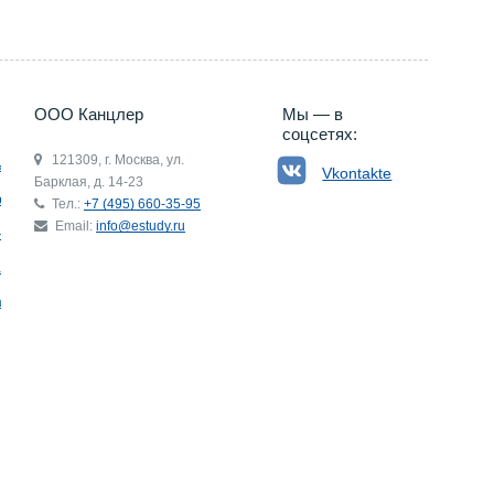
ООО Канцлер
Мы — в
соцсетях:
121309, г. Москва, ул.
ьгия
Vkontakte
Барклая, д. 14-23
р
Тел.:
+7 (495) 660-35-95
Email:
info@estudy.ru
ния
ай
ада
Э