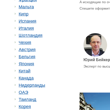
А исходящие по оч
Мальта
Спешите оформить 
Кипр
Испания
Италия
Шотландия
Чехия
Австрия
Бельгия
Юрий Бейке
Япония
Эксперт по выс
Китай
Канада
Нидерланды
ОАЭ
Таиланд
Корея