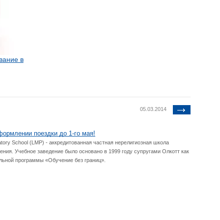
вание в
05.03.2014
формлении поездки до 1-го мая!
atory School (LMP) - аккредитованная частная нерелигиозная школа
ения. Учебное заведение было основано в 1999 году супругами Олкотт как
льной программы «Обучение без границ».