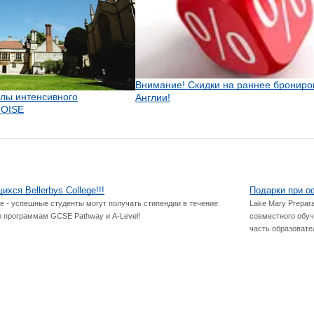
Внимание! Скидки на раннее брониро
олы интенсивного
Англии!
 OISE
хся Bellerbys College!!!
Подарки при о
е - успешные студенты могут получать стипендии в течение
Lake Mary Prepar
о программам GCSE Pathway и A-Level!
совместного обуч
часть образовате