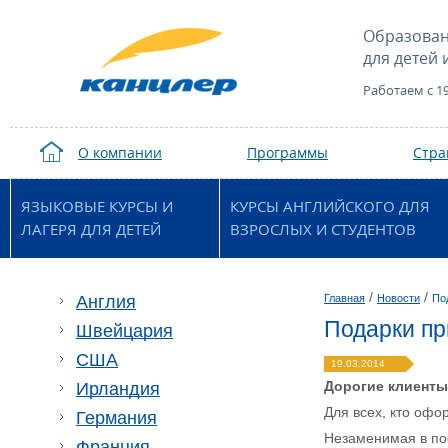
Образован
для детей 
Работаем с 1
О компании
Программы
Стр
ЯЗЫКОВЫЕ КУРСЫ И
КУРСЫ АНГЛИЙСКОГО ДЛЯ
ЛАГЕРЯ ДЛЯ ДЕТЕЙ
ВЗРОСЛЫХ И СТУДЕНТОВ
/
/
Англия
Главная
Новости
По
Подарки пр
Швейцария
США
19.03.2014
Дорогие клиенты
Ирландия
Для всех, кто офо
Германия
Незаменимая в пое
Франция