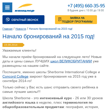
+7 (495) 660-35-95
В будние дни с 10:00 до 19:00
ЗАЯВКА НА
ОБРАТНЫЙ ЗВОНОК
ПОДБОР ПРОГРАММЫ
/
/
Главная
Новости
Начало бронирований на 2015 год!
Начало бронирований на 2015 год!
15.08.2014
Уважаемые клиенты!
Мы начали приём бронирований на следующее лето! Новые
даты и цены самых ЛУЧШИХ
школ ВЕЛИКОБРИТАНИИ
уже
размещены на нашем сайте.
Поспешите, именно школы Sherborne International College и
Сoncord College
закроют бронирования на 2015 год уже в
сентябре 2014-го!
Только сейчас у Вас есть шанс отправить своего ребёнка в
самые лучшие школы!!!
Школа Sherborne - это
интенсивный курс
- 26 или 30 уроков
английского языка
в неделю, плюс
терминология по
общеобразовательным предметам
: география, история,