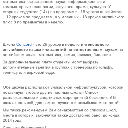
математика, естественные науки, информационные и
компьютерные технологии, искусство, драма, культура. У
старших студентов (14+) по программе - 18 уроков английского
+ 12 уроков по предметам, а у младших - 18 уроков английского
плюс 8 по предметам в неделю.
Школа
Concord
- это 26 уроков в неделю
интенсивного
английского языка
или
занятий по естественным наукам
на
английском языке: математика, химия, физика, биология.
За дополнительную плату студенты могут выбрать
дополнительные занятия в группах с тренером по гольфу,
теннису или верховой езде.
Обе школы располагают уникальной инфраструктурой, которой
позавидуют любые другие частные школы! Список
развлекательных и спортивных меропряитий бесконечен! В
школах есть всё, для самого лучшего и незыбываемого лета!!!
Мы также рекомендуем Вам ознакомитсья со списком школ,
места в которых, закончатся также достаточно рано, до конца
2014 года.
Спешите бронировать!