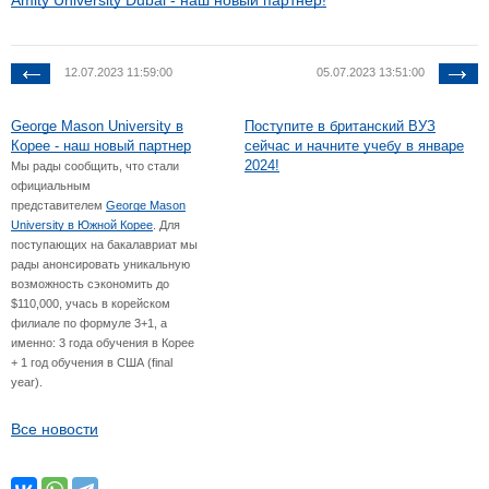
Amity University Dubai - наш новый партнер!
12.07.2023 11:59:00
05.07.2023 13:51:00
George Mason University в
Поступите в британский ВУЗ
Корее - наш новый партнер
сейчас и начните учебу в январе
2024!
Мы рады сообщить, что стали
официальным
представителем
George Mason
University в Южной Корее
. Для
поступающих на бакалавриат мы
рады анонсировать уникальную
возможность сэкономить до
$110,000, учась в корейском
филиале по формуле 3+1, а
именно: 3 года обучения в Корее
+ 1 год обучения в США (final
year).
Все новости