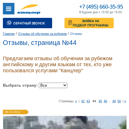
+7 (495) 660-35-95
В будние дни с 10:00 до 19:00
ЗАЯВКА НА
ОБРАТНЫЙ ЗВОНОК
ПОДБОР ПРОГРАММЫ
/
/
Главная
Отзывы об обучении за рубежом
Отзывы
Отзывы, страница №44
Предлагаем отзывы об обучении за рубежом
английскому и другим языкам от тех, кто уже
пользовался услугами "Канцлер"
Выбрать страну:
Страницы:
«
|
42
43
44
45
46
..
49
50
|
»
06.12.2011