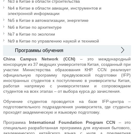
№3 в Китае в области строительства
№4 в Китае в области авиации, инструментов и
электронной информации
№5 в Китае в автоматизации, энергетике
№6 в Китае по архитектуре
№7 в Китае по экологии
№9 в Китае по управлению наукой и техникой
Программы обучения
China Campus Network (CCN)
– это международный
консорциум из 37 ведущих университетов Китая, созданный при
участии Министерства образования КНР. CCN реализует
официальную программу предвузовской подготовки (IFP)
иностранных студентов к поступлению в университеты Китая,
работая напрямую с университетами и сопровождаем
студентов на всех этапах – от выбора курса до зачисления.
Обучение студентов проводится на базе IFP-центра –
подготовительного подразделения университета, где студенты
проходят академическую и языковую подготовку.
Программа
International Foundation Program CCN
– это
специально разработанная программа для изучения бытового,
академического китайского языка с нуля + предметная