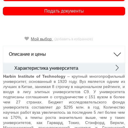
Подать документы
Мой выбор
(добавить в избранное)
Описание и цены
Характеристика университета
Harbin Institute of Technology
– крупный многопрофильный
университет, основанный в 1920 году. Вуз является одним из
лучших в Китае, занимая 8 строчку в национальном рейтинге, и
входя в лигу элитных университетов С9. У университета
подписаны соглашения о сотрудничестве с 151 вузом в более
чем 27 странах. Бюджет исследовательского фонда
университета составляет до $295 млн. в год. Количество
научных работ вуза увеличилось за последние 5 лет более чем
на 170%, а темпы роста значительно выше, чем у таких
университетов, как Гарвард, Токио, Стэнфорд, Беркли,
Массачусетский технологический институт и Гонконгский