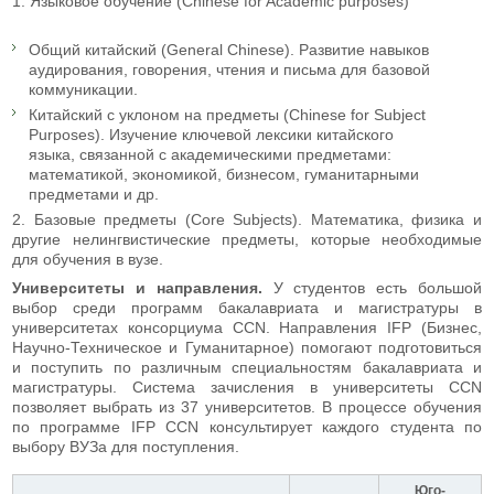
1. Языковое обучение (Chinese for Academic purposes)
Общий китайский (General Chinese). Развитие навыков
аудирования, говорения, чтения и письма для базовой
коммуникации.
Китайский с уклоном на предметы (Chinese for Subject
Purposes). Изучение ключевой лексики китайского
языка, связанной с академическими предметами:
математикой, экономикой, бизнесом, гуманитарными
предметами и др.
2. Базовые предметы (Core Subjects). Математика, физика и
другие нелингвистические предметы, которые необходимые
для обучения в вузе.
Университеты и направления.
У студентов есть большой
выбор среди программ бакалавриата и магистратуры в
университетах консорциума CCN. Направления IFP (Бизнес,
Научно-Техническое и Гуманитарное) помогают подготовиться
и поступить по различным специальностям бакалавриата и
магистратуры. Система зачисления в университеты CCN
позволяет выбрать из 37 университетов. В процессе обучения
по программе IFP CCN консультирует каждого студента по
выбору ВУЗа для поступления.
Юго-