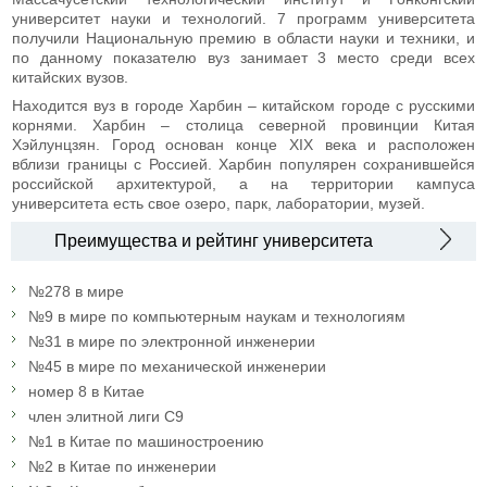
университет науки и технологий. 7 программ университета
получили Национальную премию в области науки и техники, и
по данному показателю вуз занимает 3 место среди всех
китайских вузов.
Находится вуз в городе Харбин – китайском городе с русскими
корнями. Харбин – столица северной провинции Китая
Хэйлунцзян. Город основан конце XIX века и расположен
вблизи границы с Россией. Харбин популярен сохранившейся
российской архитектурой, а на территории кампуса
университета есть свое озеро, парк, лаборатории, музей.
Преимущества и рейтинг университета
№278 в мире
№9 в мире по компьютерным наукам и технологиям
№31 в мире по электронной инженерии
№45 в мире по механической инженерии
номер 8 в Китае
член элитной лиги С9
№1 в Китае по машиностроению
№2 в Китае по инженерии