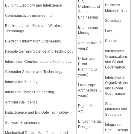
City
Business
Building Electricity and Intelligence
Underground
Management
Space
Communication Engineering
Engineering
Sociology
Electromagnetic Field and Wireless
Engineering
Law
Technology
Management
Russian
Electronic Information Engineering
Architecture (5
years)
International
Remote Sensing Science and Technology
Organizations
Urban and
Information Countermeasure Technology
and Global
Rural
Governance
Planning (5
Computer Science and Technology
years)
International
Information Security
Organizations
Landscape
and Global
Architecture (5
Internet of Things Engineering
Governance
years)
Artificial Intelligence
Smart
Digital Media
Materials and
Art
Data Science and Big Date Technology
Structures
Environmental
Software Engineering
Integrated
Design
Circuit Design
Mechanical Design Manufacturing and