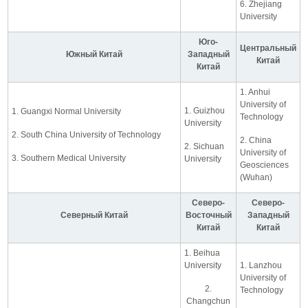
6. Zhejiang
University
Юго-
Центральный
Южный Китай
Западный
Китай
Китай
1. Anhui
University of
1. Guizhou
1. Guangxi Normal University
Technology
University
2. South China University of Technology
2. China
2. Sichuan
University of
3. Southern Medical University
University
Geosciences
(Wuhan)
Северо-
Северо-
Северный Китай
Восточный
Западный
Китай
Китай
1. Beihua
University
1. Lanzhou
University of
2.
Technology
Changchun