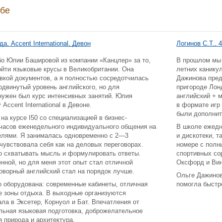
ебе
а, Accent International, Девон
Логинов С.Т., 4
бо Юлии Башировой из компании «Канцлер» за то,
В прошлом мы 
ойти языковые крусы в Великобритании. Она
летних канику
вкой документов, а я полностью сосредотчилась
Дажинова пред
одвинутый уровень английского, но для
пригороде Лон
ужен был курс интенсивных занятий. Юлия
английский + м
Accent International в Девоне.
в формате игр
были дополнит
на курсе I50 со специализацией в бизнес-
 часов еженедельного индивидуального общения на
В школе ежедн
елями. Я занималась одновременно с 2—3
и дискотеки, т
чувствовала себя как на деловых переговорах.
номере с полн
о схватывать мысль и формулировать ответы.
спортивных со
нной, но для меня этот опыт стал отличной
Оксфорд и Вин
говорный английский стал на порядок лучше.
Ольге Дажинов
 оборудована: современные кабинеты, отличная
помогла быстр
е зоны отдыха. В выходные организуются
ала в Эксетер, Корнуол и Бат. Впечатления от
льная языковая подготовка, доброжелательное
я природа и архитектура.