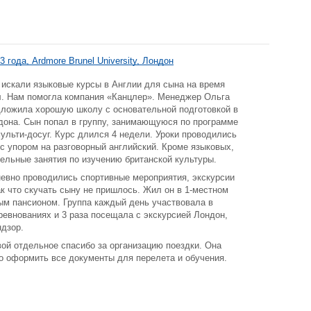
3 года, Ardmore Brunel University, Лондон
искали языковые курсы в Англии для сына на время
л. Нам помогла компания «Канцлер». Менеджер Ольга
ложила хорошую школу с основательной подготовкой в
дона. Сын попал в группу, занимающуюся по программе
ульти-досуг. Курс длился 4 недели. Уроки проводились
 с упором на разговорный английский. Кроме языковых,
ельные занятия по изучению британской культуры.
евно проводились спортивные мероприятия, экскурсии
ак что скучать сыну не пришлось. Жил он в 1-местном
ым пансионом. Группа каждый день участвовала в
ревнованиях и 3 раза посещала с экскурсией Лондон,
дзор.
ой отдельное спасибо за организацию поездки. Она
о оформить все документы для перелета и обучения.