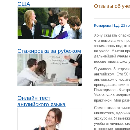
США
Отзывы об уч
Комарова Н.Д, 23 год
Хочу сказать спаси
что помогла мне пр
занималась подгото
Стажировка за рубежом
на учебе. У меня пр
дальнейшей учебы н
посоветовала школу 
Я училась 3 недели 
английском. Это 50
английском с носит
преподавателями и 
Приходилось быстр
Учеба была напряже
Онлайн тест
практикой. Мой раз
английского языка
Сама школа отлично
библиотека, удобны
экскурсии. Я выезж
учебы отличные: си
отношение, красива