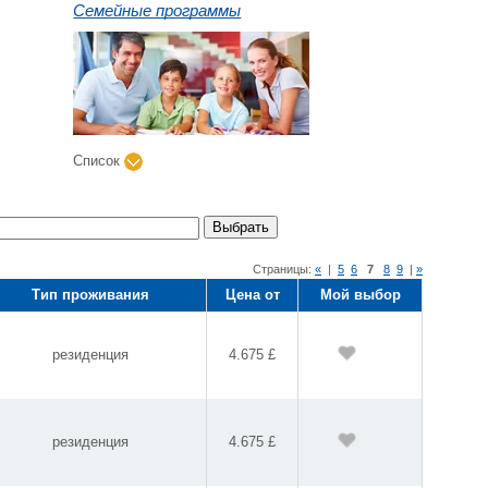
Семейные программы
Список
Выбрать
Страницы:
«
|
5
6
7
8
9
|
»
Тип проживания
Цена от
Мой выбор
резиденция
4.675 £
резиденция
4.675 £