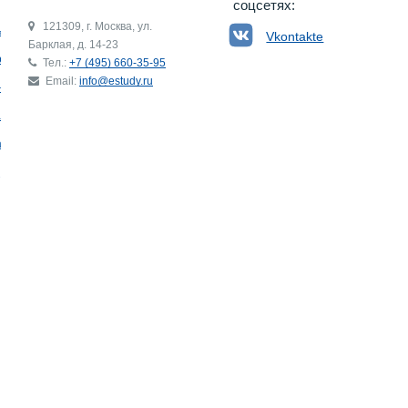
соцсетях:
121309, г. Москва, ул.
ьгия
Vkontakte
Барклая, д. 14-23
р
Тел.:
+7 (495) 660-35-95
Email:
info@estudy.ru
ния
ай
ада
Э