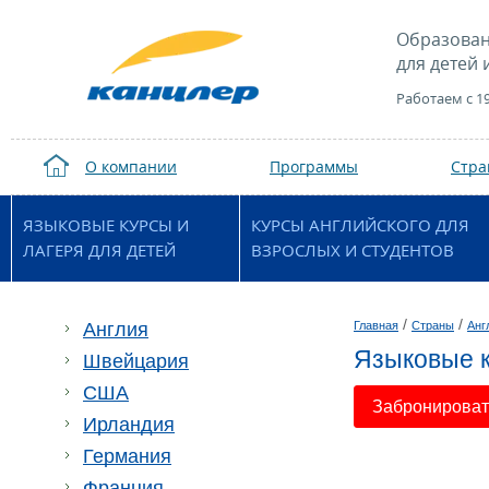
Образован
для детей 
Работаем с 1
О компании
Программы
Стр
ЯЗЫКОВЫЕ КУРСЫ И
КУРСЫ АНГЛИЙСКОГО ДЛЯ
ЛАГЕРЯ ДЛЯ ДЕТЕЙ
ВЗРОСЛЫХ И СТУДЕНТОВ
/
/
Англия
Главная
Страны
Анг
Языковые к
Швейцария
США
Забронировать
Ирландия
Германия
Франция