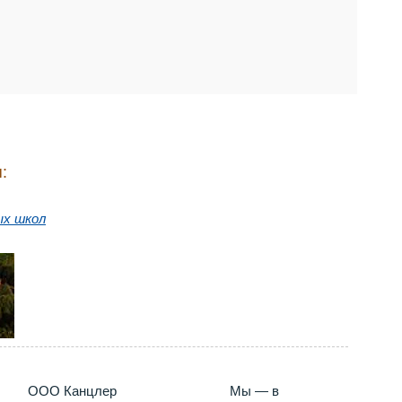
:
ых школ
5) 660-35-95
ООО Канцлер
Мы — в