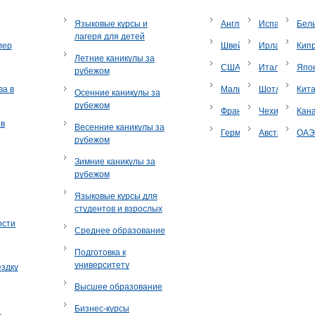
Языковые курсы и
Англия
Испания
Бел
лагеря для детей
лер
Швейцария
Ирландия
Кип
Летние каникулы за
США
Италия
Япо
рубежом
ва в
Мальта
Шотландия
Кит
Осенние каникулы за
рубежом
Франция
Чехия
Кан
ов
Весенние каникулы за
Германия
Австрия
ОА
рубежом
Зимние каникулы за
рубежом
Языковые курсы для
студентов и взрослых
ости
Среднее образование
Подготовка к
университету
ездку
Высшее образование
Бизнес-курсы