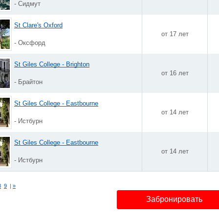
- Сидмут
St Clare's Oxford
от 17 лет
- Оксфорд
St Giles College - Brighton
от 16 лет
- Брайтон
St Giles College - Eastbourne
от 14 лет
- Истбурн
St Giles College - Eastbourne
от 14 лет
- Истбурн
8
9
|
»
Забронировать