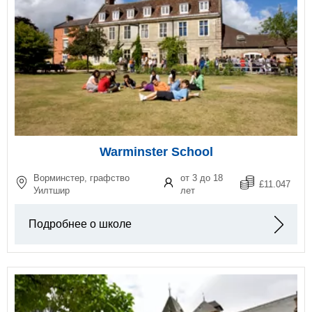
Warminster School
Ворминстер, графство
от 3 до 18
£11.047
Уилтшир
лет
Подробнее о школе