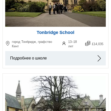
Tonbridge School
город Тонбридж, графство
13–18
£14,035
Кент
лет
Подробнее о школе