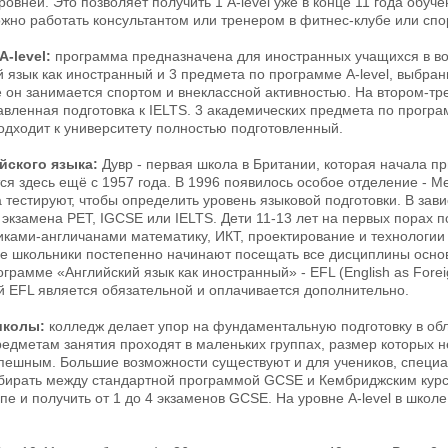
овней. Это позволяет получить 1 A-level уже в конце 11 года обуче
жно работать консультантом или тренером в фитнес-клубе или спо
-level:
программа предназначена для иностранных учащихся в возр
й язык как иностранный и 3 предмета по программе A-level, выбра
 он занимается спортом и внеклассной активностью. На втором-тре
вленная подготовка к IELTS. 3 академических предмета по програм
одходит к университету полностью подготовленный.
йского языка:
Дувр - первая школа в Британии, которая начала п
я здесь ещё с 1957 года. В 1996 появилось особое отделение - 
 тестируют, чтобы определить уровень языковой подготовки. В зави
е экзамена PET, IGCSE или IELTS. Дети 11-13 лет на первых порах 
иками-англичанами математику, ИКТ, проектирование и технологии
е школьники постепенно начинают посещать все дисциплины основн
грамме «Английский язык как иностранный» - EFL (English as Fore
й EFL является обязательной и оплачивается дополнительно.
школы:
колледж делает упор на фундаментальную подготовку в обл
редметам занятия проходят в маленьких группах, размер которых н
пешным. Большие возможности существуют и для учеников, специал
ыбирать между стандартной программой GCSE и Кембриджским курс
пе и получить от 1 до 4 экзаменов GCSE. На уровне A-level в шко