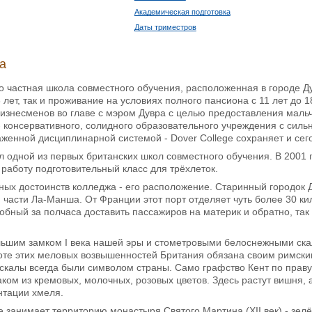
Академическая подготовка
Даты триместров
а
то частная школа совместного обучения, расположенная в городе Д
8 лет, так и проживание на условиях полного пансиона с 11 лет до 
бизнесменов во главе с мэром Дувра с целью предоставления маль
 консервативного, солидного образовательного учреждения с сил
женной дисциплинарной системой - Dover College сохраняет и сег
ал одной из первых британских школ совместного обучения. В 2001 
 работу подготовительный класс для трёхлеток.
ых достоинств колледжа - его расположение. Старинный городок Д
й части Ла-Манша. От Франции этот порт отделяет чуть более 30 
обный за полчаса доставить пассажиров на материк и обратно, так 
льшим замком I века нашей эры и стометровыми белоснежными скал
оте этих меловых возвышенностей Британия обязана своим римским
скалы всегда были символом страны. Само графство Кент по праву
аком из кремовых, молочных, розовых цветов. Здесь растут вишня, а
нтации хмеля.
 занимает территорию монастыря Святого Мартина (XII век) - зелё