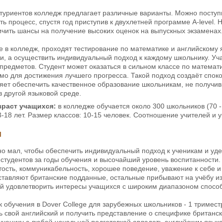
итуриентов колледж предлагает различные варианты. Можно посту
ть процесс, спустя год приступив к двухлетней программе A-level. 
ичить шансы на получение высоких оценок на выпускных экзаменах
 в колледж, проходят тестирование по математике и английскому яз
и, а осуществить индивидуальный подход к каждому школьнику. Уч
предметов. Студент может оказаться в сильном классе по математи
имо для достижения лучшего прогресса. Такой подход создаёт сп
ляет обеспечить качественное образование школьникам, не получи
 другой языковой среде.
зраст учащихся:
в колледже обучается около 300 школьников (70 
3-18 лет. Размер классов: 10-15 человек. Соотношение учителей и у
ы
о мал, чтобы обеспечить индивидуальный подход к ученикам и уде
студентов за годы обучения и высочайший уровень воспитанности
тость, коммуникабельность, хорошее поведение, уважение к себе и
ставляют британские подданные, остальные прибывают на учёбу из
й удовлетворить интересы учащихся с широким диапазоном способ
обучения в Dover College для зарубежных школьников - 1 тримест
ь свой английский и получить представление о специфике британск
ученику с любой начальной подготовкой овладеть английским язык