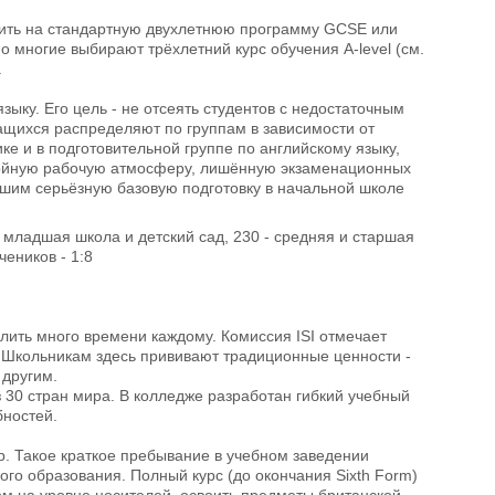
пить на стандартную двухлетнюю программу GCSE или
Но многие выбирают трёхлетний курс обучения A-level (см.
.
ыку. Его цель - не отсеять студентов с недостаточным
ащихся распределяют по группам в зависимости от
ке и в подготовительной группе по английскому языку,
окойную рабочую атмосферу, лишённую экзаменационных
вшим серьёзную базовую подготовку в начальной школе
- младшая школа и детский сад, 230 - средняя и старшая
чеников - 1:8
лить много времени каждому. Комиссия ISI отмечает
. Школьникам здесь прививают традиционные ценности -
 другим.
 30 стран мира. В колледже разработан гибкий учебный
ностей.
р. Такое краткое пребывание в учебном заведении
ого образования. Полный курс (до окончания Sixth Form)
ом на уровне носителей, освоить предметы британской