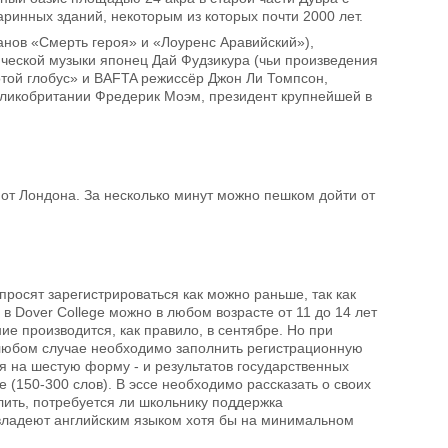
аринных зданий, некоторым из которых почти 2000 лет.
анов «Смерть героя» и «Лоуренс Аравийский»),
еской музыки японец Дай Фудзикура (чьи произведения
той глобус» и BAFTA режиссёр Джон Ли Томпсон,
еликобритании Фредерик Моэм, президент крупнейшей в
 от Лондона. За несколько минут можно пешком дойти от
росят зарегистрироваться как можно раньше, так как
 Dover College можно в любом возрасте от 11 до 14 лет
ние производится, как правило, в сентябре. Но при
В любом случае необходимо заполнить регистрационную
я на шестую форму - и результатов государственных
 (150-300 слов). В эссе необходимо рассказать о своих
лить, потребуется ли школьнику поддержка
 владеют английским языком хотя бы на минимальном