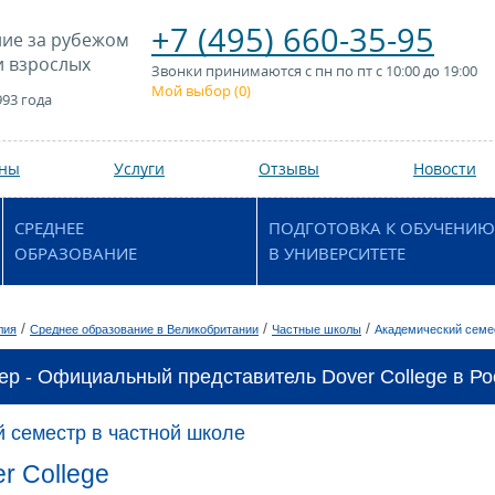
+7 (495) 660-35-95
ие за рубежом
и взрослых
Звонки принимаются с пн по пт с 10:00 до 19:00
Мой выбор (
0
)
993 года
аны
Услуги
Отзывы
Новости
СРЕДНЕЕ
ПОДГОТОВКА К ОБУЧЕНИЮ
ОБРАЗОВАНИЕ
В УНИВЕРСИТЕТЕ
/
/
/
лия
Среднее образование в Великобритании
Частные школы
Академический семе
ер - Официальный представитель Dover College в Ро
 семестр в частной школе
r College