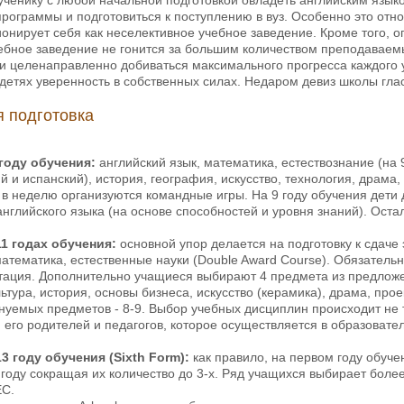
рограммы и подготовиться к поступлению в вуз. Особенно это относ
онирует себя как неселективное учебное заведение. Кроме того,
чебное заведение не гонится за большим количеством преподаваем
 и целенаправленно добиваться максимального прогресса каждого 
в детях уверенность в собственных силах. Недаром девиз школы гла
 подготовка
году обучения:
английский язык, математика, естествознание (на 
й и испанский), история, география, искусство, технология, драма
в неделю организуются командные игры. На 9 году обучения дети 
английского языка (на основе способностей и уровня знаний). Ост
1 годах обучения:
основной упор делается на подготовку к сдач
математика, естественные науки (Double Award Course). Обязател
ация. Дополнительно учащиеся выбирают 4 предмета из предложенн
ьтура, история, основы бизнеса, искусство (керамика), драма, про
нуемых предметов - 8-9. Выбор учебных дисциплин происходит не 
 его родителей и педагогов, которое осуществляется в образовате
3 году обучения (Sixth Form):
как правило, на первом году обуч
 году сокращая их количество до 3-х. Ряд учащихся выбирает бо
EC.