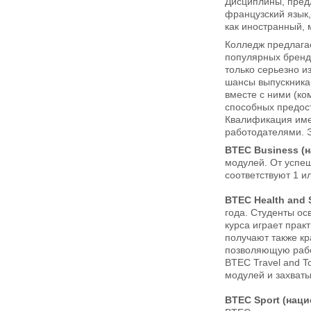
Дисциплины, предл
французский язык,
как иностранный, 
Колледж предлага
популярных бренд
только серьезно и
шансы выпускника 
вместе с ними (ко
способных предос
Квалификация имее
работодателями. Э
BTEC Business (
модулей. От успе
соответствуют 1 или
BTEC Health and 
года. Студенты ос
курса играет прак
получают также к
позволяющую рабо
BTEC Travel and T
модулей и захват
BTEC Sport (нац