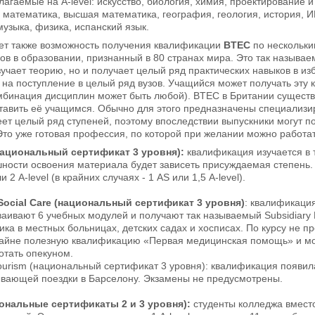
агаемые на A-level: искусство, биология, химия, проектирование и 
 математика, высшая математика, география, геология, история, И
музыка, физика, испанский язык.
ет также возможность получения квалификации
BTEC
по нескольки
ов в образовании, признанный в 80 странах мира. Это так называ
зучает теорию, но и получает целый ряд практических навыков в и
на поступление в целый ряд вузов. Учащийся может получать эту 
мбинация дисциплин может быть любой). BTEC в Британии существуе
тавить её учащимся. Обычно для этого предназначены специализи
т целый ряд ступеней, поэтому впоследствии выпускники могут п
то уже готовая профессия, по которой при желании можно работат
национальный сертификат 3 уровня):
квалификация изучается в т
шности освоения материала будет зависеть присуждаемая степень
 2 A-level (в крайних случаях - 1 AS или 1,5 A-level).
Social Care (национальный сертификат 3 уровня)
: квалификаци
ваивают 6 учебных модулей и получают так называемый Subsidiary D
тика в местных больницах, детских садах и хосписах. По курсу не 
райне полезную квалификацию «Первая медицинская помощь» и мо
тать опекуном.
ourism (национальный сертификат 3 уровня): квалификация появила
ывающей поездки в Барселону. Экзамены не предусмотрены.
иональные сертификаты 2 и 3 уровня):
студенты колледжа вмест