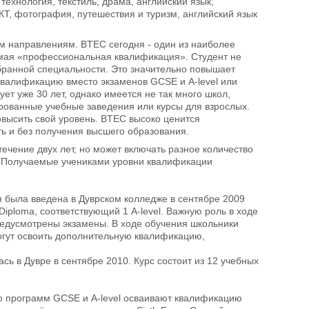
технология, текстиль, драма, английский язык,
КТ, фотография, путешествия и туризм, английский язык
м направлениям. BTEC сегодня - один из наиболее
емая «профессиональная квалификация». Студент не
збранной специальности. Это значительно повышает
квалификацию вместо экзаменов GCSE и A-level или
т уже 30 лет, однако имеется не так много школ,
рованные учебные заведения или курсы для взрослых.
овысить свой уровень. BTEC высоко ценится
ь и без получения высшего образования.
ечение двух лет, но может включать разное количество
. Получаемые учениками уровни квалификации
я была введена в Дуврском колледже в сентябре 2009
iploma, соответствующий 1 A-level. Важную роль в ходе
предусмотрены экзамены. В ходе обучения школьники
гут освоить дополнительную квалификацию,
сь в Дувре в сентябре 2010. Курс состоит из 12 учебных
о программ GCSE и A-level осваивают квалификацию