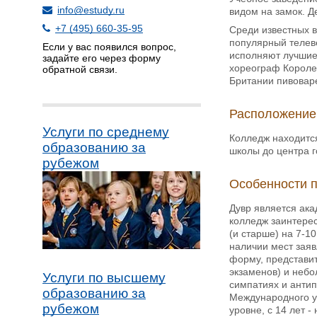
info@estudy.ru
видом на замок. Д
+7 (495) 660-35-95
Среди известных в
популярный телев
Если у вас появился вопрос,
исполняют лучшие
задайте его через форму
хореограф Короле
обратной связи.
Британии пивовар
Расположение
Услуги по среднему
Колледж находится
образованию за
школы до центра г
рубежом
Особенности 
Дувр является ака
колледж заинтерес
(и старше) на 7-1
наличии мест заяв
форму, представит
экзаменов) и небо
Услуги по высшему
симпатиях и антип
образованию за
Международного у
рубежом
уровне, с 14 лет -