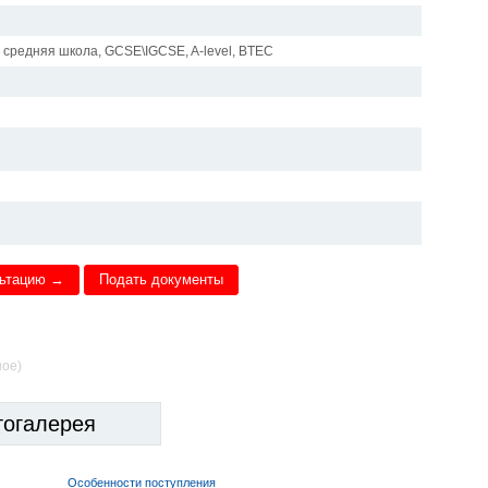
 средняя школа, GCSE\IGCSE, A-level, BTEC
льтацию →
Подать документы
ное)
тогалерея
Особенности поступления