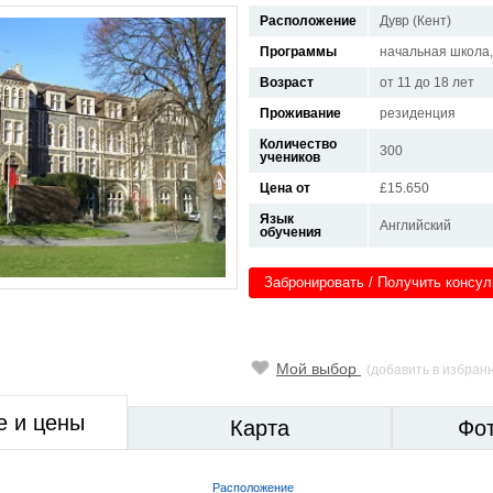
Расположение
Дувр (Кент)
Программы
начальная школа,
Возраст
от 11 до 18 лет
Проживание
резиденция
Количество
300
учеников
Цена от
£15.650
Язык
Английский
обучения
Забронировать / Получить консу
Мой выбор
(добавить в избран
е и цены
Карта
Фо
Расположение