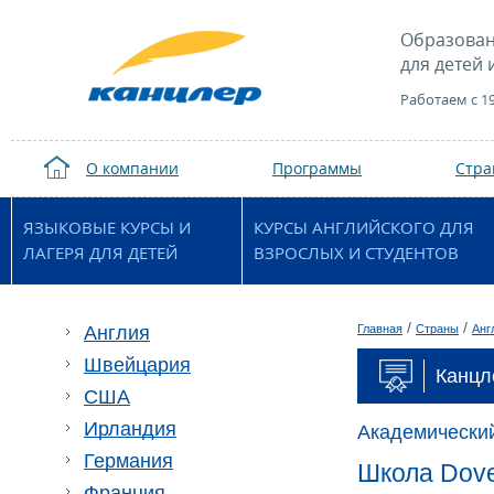
Образован
для детей 
Работаем с 1
О компании
Программы
Стр
ЯЗЫКОВЫЕ КУРСЫ И
КУРСЫ АНГЛИЙСКОГО ДЛЯ
ЛАГЕРЯ ДЛЯ ДЕТЕЙ
ВЗРОСЛЫХ И СТУДЕНТОВ
/
/
Англия
Главная
Страны
Анг
Швейцария
Канцл
США
Ирландия
Академический
Германия
Школа Dove
Франция