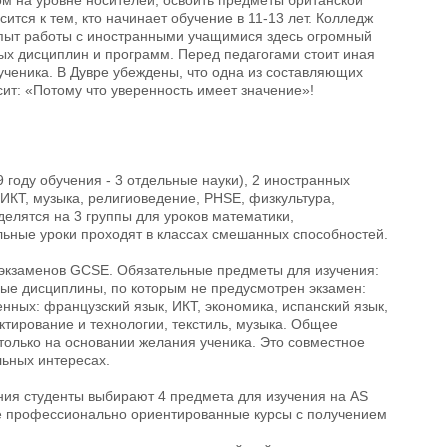
ится к тем, кто начинает обучение в 11-13 лет. Колледж
 опыт работы с иностранными учащимися здесь огромный
ых дисциплин и программ. Перед педагогами стоит иная
ученика. В Дувре убеждены, что одна из составляющих
сит: «Потому что уверенность имеет значение»!
9 году обучения - 3 отдельные науки), 2 иностранных
, ИКТ, музыка, религиоведение, PHSE, физкультура,
делятся на 3 группы для уроков математики,
альные уроки проходят в классах смешанных способностей.
е экзаменов GCSE. Обязательные предметы для изучения:
ьные дисциплины, по которым не предусмотрен экзамен:
ых: французский язык, ИКТ, экономика, испанский язык,
ектирование и технологии, текстиль, музыка. Общее
только на основании желания ученика. Это совместное
льных интересах.
ения студенты выбирают 4 предмета для изучения на AS
лее профессионально ориентированные курсы с получением