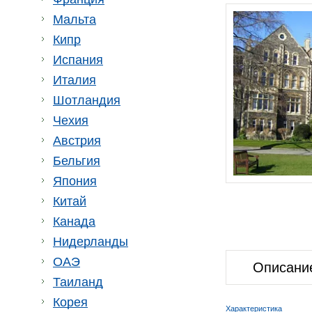
Мальта
Кипр
Испания
Италия
Шотландия
Чехия
Австрия
Бельгия
Япония
Китай
Канада
Нидерланды
ОАЭ
Описани
Таиланд
Корея
Характеристика