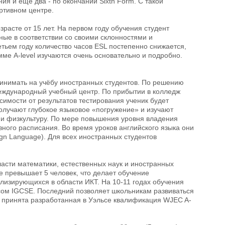
ния и ещё два - по окончании Sixth Form. С такой
ртивном центре.
асте от 15 лет. На первом году обучения студент
нные в соответствии со своими склонностями и
тьем году количество часов ESL постепенно снижается,
ме A-level изучаются очень основательно и подробно.
ринимать на учёбу иностранных студентов. По решению
Международный учебный центр. По прибытии в колледж
симости от результатов тестирования ученик будет
получают глубокое языковое «погружение» и изучают
 и физкультуру. По мере повышения уровня владения
ого расписания. Во время уроков английского языка они
ign Language). Для всех иностранных студентов
асти математики, естественных наук и иностранных
е превышает 5 человек, что делает обучение
изирующихся в области ИКТ. На 10-11 годах обучения
ом IGCSE. Последний позволяет школьникам развиваться
ле принята разработанная в Уэльсе квалификация WJEC A-