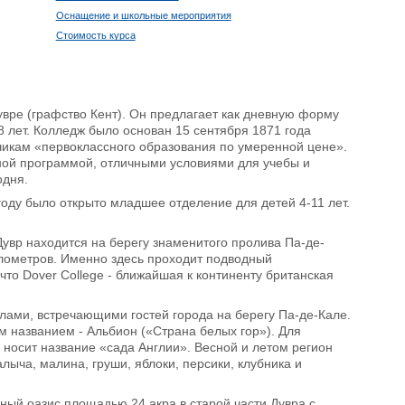
Оснащение и школьные мероприятия
Стоимость курса
увре (графство Кент). Он предлагает как дневную форму
18 лет. Колледж было основан 15 сентября 1871 года
чикам «первоклассного образования по умеренной цене».
ьной программой, отличными условиями для учебы и
одня.
году было открыто младшее отделение для детей 4-11 лет.
увр находится на берегу знаменитого пролива Па-де-
километров. Именно здесь проходит подводный
что Dover College - ближайшая к континенту британская
ами, встречающими гостей города на берегу Па-де-Кале.
 названием - Альбион («Страна белых гор»). Для
 носит название «сада Англии». Весной и летом регион
лыча, малина, груши, яблоки, персики, клубника и
ный оазис площадью 24 акра в старой части Дувра с