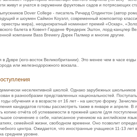
ети живут и учатся в окружении фруктовых садов и потрясающих ст
ыпускников Dover College - писатель Ричард Олдингтон (автор ром
едущий и шоумен Саймон Коуэлл, современный композитор классич
 оркестры мира), неоднократный номинант премий «Оскар», «Золо
вского балета в Ковент-Гардене Фредерик Эштон, лорд-канцлер В
енной компании Bass Brewery Дэрек Палмер и многие другие.
 в Дувре (юго-восток Великобритании). Это менее чем в часе езды
орода или железнодорожного вокзала..
поступления
демически неселективной школой. Однако зарубежных школьников п
ован в разнообразии представленных национальностей. Поступать в
0 годы обучения и в возрасте от 16 лет - на шестую форму. Зачисле
ления кандидатов готовы рассмотреть также в январе и апреле. 
ь копию отчёта об успеваемости в прежней школе (для поступлени
льшое сочинение о себе, написанное учеником на английском языке
атиях, семейной жизни, свободном времени. Оно позволит опреде
чебного центра. Ожидается, что иностранные учащиеся 11-13 лет
 на среднем уровне.