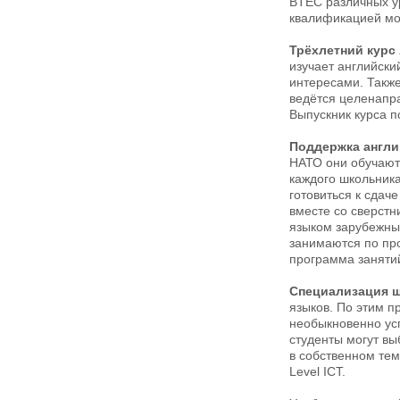
BTEC различных ур
квалификацией мо
Трёхлетний курс A
изучает английски
интересами. Также
ведётся целенапра
Выпускник курса п
Поддержка англи
НАТО они обучаютс
каждого школьника
готовиться к сдач
вместе со сверстн
языком зарубежны
занимаются по про
программа заняти
Специализация 
языков. По этим п
необыкновенно ус
студенты могут в
в собственном тем
Level ICT.