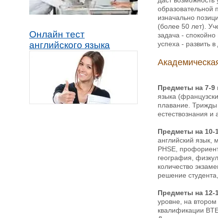
образовательной п
изначально позици
(более 50 лет). У
Онлайн тест
задача - спокойно
успеха - развить 
английского языка
Академическая
Предметы на 7-9 
языка (французски
плавание. Трижды 
естествознания и 
Предметы на 10-1
английский язык, 
PHSE, профориент
география, физкул
количество экзаме
решение студента,
Предметы на 12-1
уровне, на втором
квалификации BT