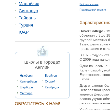
Малайзия
Рейтинг школы
Проживание/питание
Сингапур
Тайвань
Характеристик
Турция
Dover College
- э
ЮАР
обучения c 3 до 1
группой местных 
Такую репутацию -
проживания и отла
В 1975 году он ст
С 2009 года начал
Школы в городах
Одно из несомненн
Англии
Кале - самой узко
Евротоннель, спос
Ньюбери
Брайтон
школа.
Кентербери
Суррей
Дувр знаменит бо
Шерборн
Кембридж
Невероятной крас
Оксфорд
моряков Дуврские 
словно укутан обл
расстилаются пла
ОБРАТИТЕСЬ К НАМ!
Учебное заведение