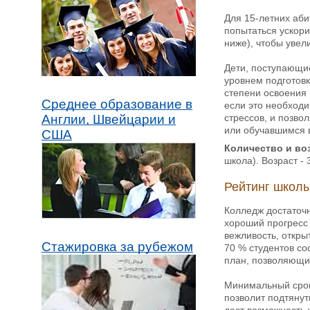
Для 15-летних аб
попытаться ускори
ниже), чтобы увел
Дети, поступающие
уровнем подготовк
степени освоения 
Среднее образование в
если это необход
стрессов, и позво
Англии, Швейцарии и
или обучавшимся в
США
Количество и во
школа). Возраст - 
Рейтинг школ
Колледж достаточн
хороший прогресс 
вежливость, откры
Стажировка за рубежом
70 % студентов со
план, позволяющи
Минимальный срок 
позволит подтянут
даст возможность 