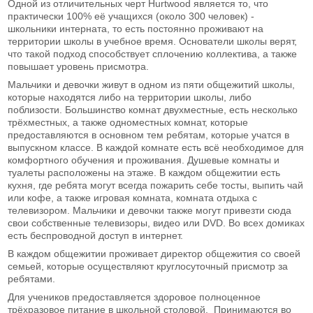
Одной из отличительных черт Hurtwood является то, что
практически 100% её учащихся (около 300 человек) -
школьники интерната, то есть постоянно проживают на
территории школы в учебное время. Основатели школы верят,
что такой подход способствует сплочению коллектива, а также
повышает уровень присмотра.
Мальчики и девочки живут в одном из пяти общежитий школы,
которые находятся либо на территории школы, либо
поблизости. Большинство комнат двухместные, есть несколько
трёхместных, а также одноместных комнат, которые
предоставляются в основном тем ребятам, которые учатся в
выпускном классе. В каждой комнате есть всё необходимое для
комфортного обучения и проживания. Душевые комнаты и
туалеты расположены на этаже. В каждом общежитии есть
кухня, где ребята могут всегда пожарить себе тосты, выпить чай
или кофе, а также игровая комната, комната отдыха с
телевизором. Мальчики и девочки также могут привезти сюда
свои собственные телевизоры, видео или DVD. Во всех домиках
есть беспроводной доступ в интернет.
В каждом общежитии проживает директор общежития со своей
семьей, которые осуществляют круглосуточный присмотр за
ребятами.
Для учеников предоставляется здоровое полноценное
трёхразовое питание в школьной столовой. Принимаются во