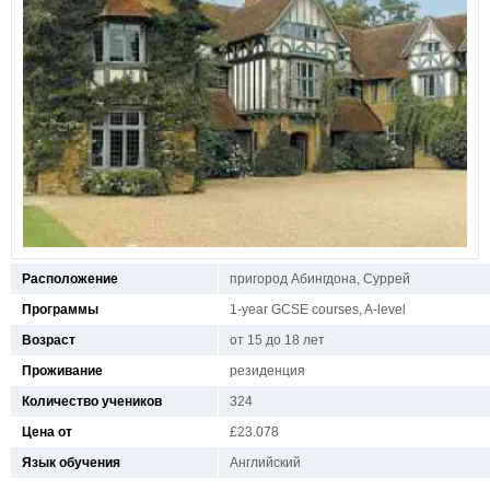
Расположение
пригород Абингдона, Суррей
Программы
1-year GCSE courses, A-level
Возраст
от 15 до 18 лет
Проживание
резиденция
Количество учеников
324
Цена от
£23.078
Язык обучения
Английский