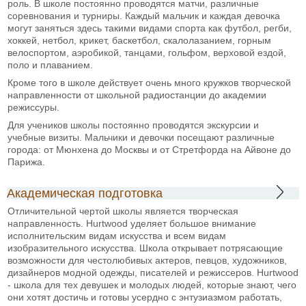
роль. В школе постоянно проводятся матчи, различные
соревнования и турниры. Каждый мальчик и каждая девочка
могут заняться здесь такими видами спорта как футбол, регби,
хоккей, нетбол, крикет, баскетбол, скалолазанием, горным
велоспортом, аэробикой, танцами, гольфом, верховой ездой,
поло и плаванием.
Кроме того в школе действует очень много кружков творческой
направленности от школьной радиостанции до академии
режиссуры.
Для учеников школы постоянно проводятся экскурсии и
учебные визиты. Мальчики и девочки посещают различные
города: от Мюнхена до Москвы и от Стретфорда на Айвоне до
Парижа.
Академическая подготовка
Отличительной чертой школы является творческая
направленность. Hurtwood уделяет большое внимание
исполнительским видам искусства и всем видам
изобразительного искусства. Школа открывает потрясающие
возможности для честолюбивых актеров, певцов, художников,
дизайнеров модной одежды, писателей и режиссеров. Hurtwood
- школа для тех девушек и молодых людей, которые знают, чего
они хотят достичь и готовы усердно с энтузиазмом работать,