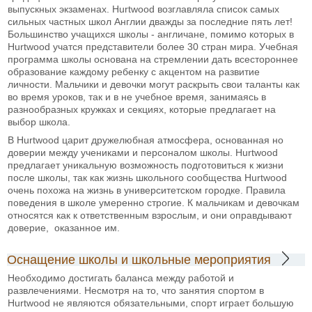
выпускных экзаменах. Hurtwood возглавляла список самых
сильных частных школ Англии дважды за последние пять лет!
Большинство учащихся школы - англичане, помимо которых в
Hurtwood учатся представители более 30 стран мира. Учебная
программа школы основана на стремлении дать всестороннее
образование каждому ребенку с акцентом на развитие
личности. Мальчики и девочки могут раскрыть свои таланты как
во время уроков, так и в не учебное время, занимаясь в
разнообразных кружках и секциях, которые предлагает на
выбор школа.
В Hurtwood царит дружелюбная атмосфера, основанная но
доверии между учениками и персоналом школы. Hurtwood
предлагает уникальную возможность подготовиться к жизни
после школы, так как жизнь школьного сообщества Hurtwood
очень похожа на жизнь в университетском городке. Правила
поведения в школе умеренно строгие. К мальчикам и девочкам
относятся как к ответственным взрослым, и они оправдывают
доверие, оказанное им.
Оснащение школы и школьные мероприятия
Необходимо достигать баланса между работой и
развлечениями. Несмотря на то, что занятия спортом в
Hurtwood не являются обязательными, спорт играет большую