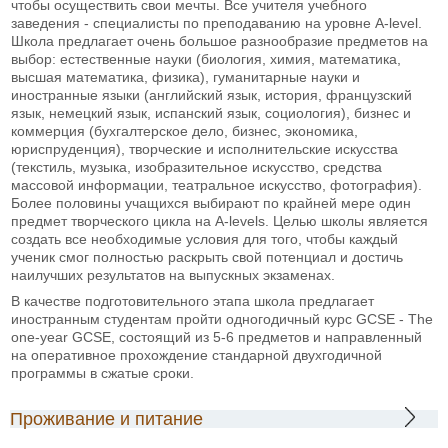
чтобы осуществить свои мечты. Все учителя учебного
заведения - специалисты по преподаванию на уровне A-level.
Школа предлагает очень большое разнообразие предметов на
выбор: естественные науки (биология, химия, математика,
высшая математика, физика), гуманитарные науки и
иностранные языки (английский язык, история, французский
язык, немецкий язык, испанский язык, социология), бизнес и
коммерция (бухгалтерское дело, бизнес, экономика,
юриспруденция), творческие и исполнительские искусства
(текстиль, музыка, изобразительное искусство, средства
массовой информации, театральное искусство, фотография).
Более половины учащихся выбирают по крайней мере один
предмет творческого цикла на A-levels. Целью школы является
создать все необходимые условия для того, чтобы каждый
ученик смог полностью раскрыть свой потенциал и достичь
наилучших результатов на выпускных экзаменах.
В качестве подготовительного этапа школа предлагает
иностранным студентам пройти одногодичный курс GCSE - The
one-year GCSE, состоящий из 5-6 предметов и направленный
на оперативное прохождение стандарной двухгодичной
программы в сжатые сроки.
Проживание и питание