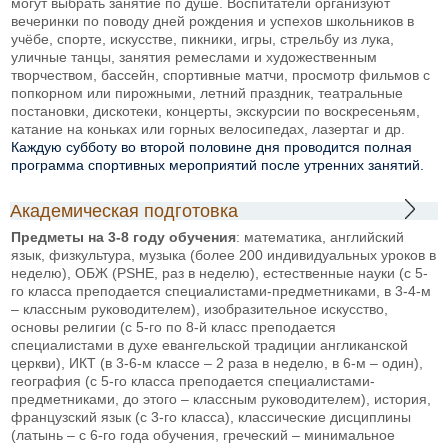
могут выбрать занятие по душе. Воспитатели организуют
вечеринки по поводу дней рождения и успехов школьников в
учёбе, спорте, искусстве, пикники, игры, стрельбу из лука,
уличные танцы, занятия ремеслами и художественным
творчеством, бассейн, спортивные матчи, просмотр фильмов с
попкорном или пирожными, летний праздник, театральные
постановки, дискотеки, концерты, экскурсии по воскресеньям,
катание на коньках или горных велосипедах, лазертаг и др.
Каждую субботу во второй половине дня проводится полная
программа спортивных мероприятий после утренних занятий.
Академическая подготовка
Предметы на 3-8 году обучения
: математика, английский
язык, физкультура, музыка (более 200 индивидуальных уроков в
неделю), ОБЖ (PSHE, раз в неделю), естественные науки (с 5-
го класса преподается специалистами-предметниками, в 3-4-м
– классным руководителем), изобразительное искусство,
основы религии (с 5-го по 8-й класс преподается
специалистами в духе евангельской традиции англиканской
церкви), ИКТ (в 3-6-м классе – 2 раза в неделю, в 6-м – один),
география (с 5-го класса преподается специалистами-
предметниками, до этого – классным руководителем), история,
французский язык (с 3-го класса), классические дисциплины
(латынь – с 6-го года обучения, греческий – минимальное