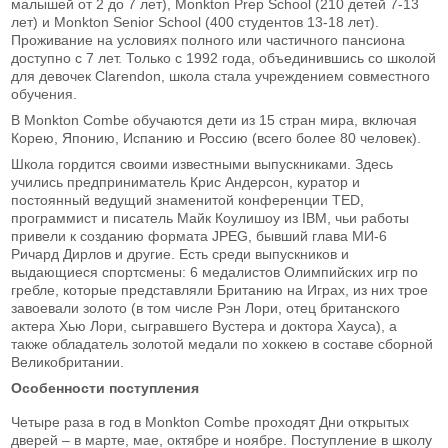
малышей от 2 до 7 лет), Monkton Prep School (210 детей 7-13
лет) и Monkton Senior School (400 студентов 13-18 лет).
Проживание на условиях полного или частичного пансиона
доступно с 7 лет. Только с 1992 года, объединившись со школой
для девочек Clarendon, школа стала учреждением совместного
обучения.
В Monkton Combe обучаются дети из 15 стран мира, включая
Корею, Японию, Испанию и Россию (всего более 80 человек).
Школа гордится своими известными выпускниками. Здесь
учились предприниматель Крис Андерсон, куратор и
постоянный ведущий знаменитой конференции TED,
программист и писатель Майк Коулишоу из IBM, чьи работы
привели к созданию формата JPEG, бывший глава МИ-6
Ричард Дирлов и другие. Есть среди выпускников и
выдающиеся спортсмены: 6 медалистов Олимпийских игр по
гребле, которые представляли Британию на Играх, из них трое
завоевали золото (в том числе Рэн Лори, отец британского
актера Хью Лори, сыгравшего Вустера и доктора Хауса), а
также обладатель золотой медали по хоккею в составе сборной
Великобритании.
Особенности поступления
Четыре раза в год в Monkton Combe проходят Дни открытых
дверей – в марте, мае, октябре и ноябре. Поступление в школу