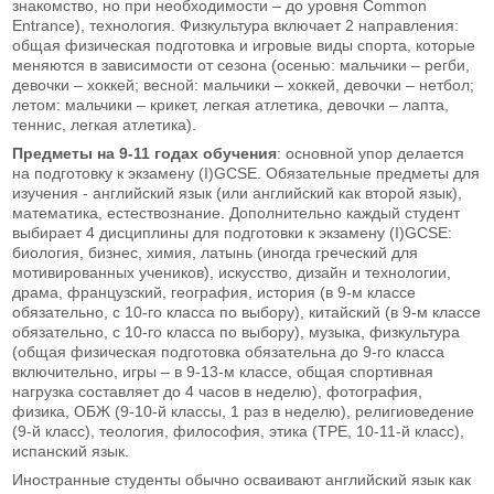
знакомство, но при необходимости – до уровня Common
Entrance), технология. Физкультура включает 2 направления:
общая физическая подготовка и игровые виды спорта, которые
меняются в зависимости от сезона (осенью: мальчики – регби,
девочки – хоккей; весной: мальчики – хоккей, девочки – нетбол;
летом: мальчики – крикет, легкая атлетика, девочки – лапта,
теннис, легкая атлетика).
Предметы на 9-11 годах обучения
: основной упор делается
на подготовку к экзамену (I)GCSE. Обязательные предметы для
изучения - английский язык (или английский как второй язык),
математика, естествознание. Дополнительно каждый студент
выбирает 4 дисциплины для подготовки к экзамену (I)GCSE:
биология, бизнес, химия, латынь (иногда греческий для
мотивированных учеников), искусство, дизайн и технологии,
драма, французский, география, история (в 9-м классе
обязательно, с 10-го класса по выбору), китайский (в 9-м классе
обязательно, с 10-го класса по выбору), музыка, физкультура
(общая физическая подготовка обязательна до 9-го класса
включительно, игры – в 9-13-м классе, общая спортивная
нагрузка составляет до 4 часов в неделю), фотография,
физика, ОБЖ (9-10-й классы, 1 раз в неделю), религиоведение
(9-й класс), теология, философия, этика (TPE, 10-11-й класс),
испанский язык.
Иностранные студенты обычно осваивают английский язык как