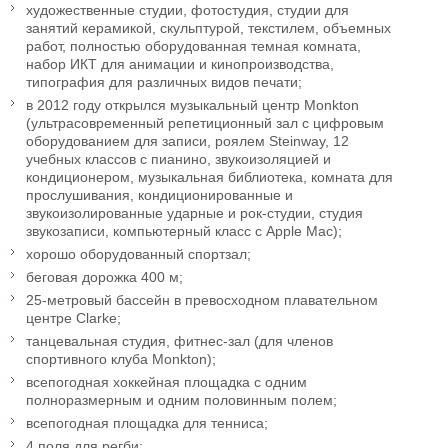
художественные студии, фотостудия, студии для
занятий керамикой, скульптурой, текстилем, объемных
работ, полностью оборудованная темная комната,
набор ИКТ для анимации и кинопроизводства,
типография для различных видов печати;
в 2012 году открылся музыкальный центр Monkton
(ультрасовременный репетиционный зал с цифровым
оборудованием для записи, роялем Steinway, 12
учебных классов с пианино, звукоизоляцией и
кондиционером, музыкальная библиотека, комната для
прослушивания, кондиционированные и
звукоизолированные ударные и рок-студии, студия
звукозаписи, компьютерный класс с Apple Mac);
хорошо оборудованный спортзал;
беговая дорожка 400 м;
25-метровый бассейн в превосходном плавательном
центре Clarke;
танцевальная студия, фитнес-зал (для членов
спортивного клуба Monkton);
всепогодная хоккейная площадка с одним
полноразмерным и одним половинным полем;
всепогодная площадка для тенниса;
4 поля для регби;