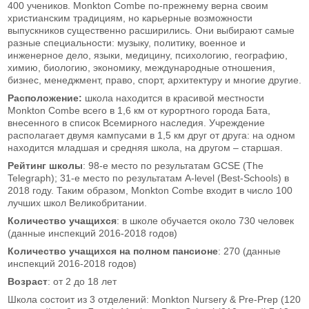
400 учеников. Monkton Combe по-прежнему верна своим
христианским традициям, но карьерные возможности
выпускников существенно расширились. Они выбирают самые
разные специальности: музыку, политику, военное и
инженерное дело, языки, медицину, психологию, географию,
химию, биологию, экономику, международные отношения,
бизнес, менеджмент, право, спорт, архитектуру и многие другие.
Расположение:
школа находится в красивой местности
Monkton Combe всего в 1,6 км от курортного города Бата,
внесенного в список Всемирного наследия. Учреждение
располагает двумя кампусами в 1,5 км друг от друга: на одном
находится младшая и средняя школа, на другом – старшая.
Рейтинг школы
: 98-е место по результатам GCSE (The
Telegraph); 31-е место по результатам A-level (Best-Schools) в
2018 году. Таким образом, Monkton Combe входит в число 100
лучших школ Великобритании.
Количество учащихся
: в школе обучается около 730 человек
(данные инспекций 2016-2018 годов)
Количество учащихся на полном пансионе
: 270 (данные
инспекций 2016-2018 годов)
Возраст
: от 2 до 18 лет
Школа состоит из 3 отделений: Monkton Nursery & Pre-Prep (120