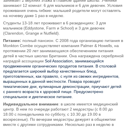
занимает 2 верхних этажа в главном здании школы. Ученики
занимают 12 комнат: 6 для мальчиков и 6 для девочек. Условия
проживания очень гибкие: малышей родители могут оставлять
на ночевку даже 1 раз в неделю.
Студенты 13-18 лет проживают в 6 резиденциях: 3 для
мальчиков (Eddystone, Farm и School) и 3 для девочек
(Clarendon, Grange и Nutfield).
Питание:
полный пансион. С 2008 года организацию питания в
Monkton Combe осуществляет компания Palmer & Howells, на
протяжении 20 лет занимающаяся обеспечением питания
детей в частных школах Британии. Она награждена серебряной
наградой ассоциации
Soil Association, занимающейся
продвижением органических
продуктов питания. В столовой
предлагается широкий выбор качественных блюд,
приготовленных, как правило, с нуля из свежих ингредиентов,
выращенных в данной местности. Повара проводят
тематические дни, кулинарные демонстрации, приучают детей
с раннего возраста к здоровой пище. Предусмотрено
специальное и диетическое питание.
Индивидуальное внимание
: в школе имеется медицинский
центр. В нем по очереди работают 2 медсестры (с 8.00 до
18.00 с понедельника по субботу, с 10.30 до 19.00 в
воскресенье). По вечерам медсестры дежурят в общежитии
вместе с другими сотрудниками. Несколько раз в неделю в