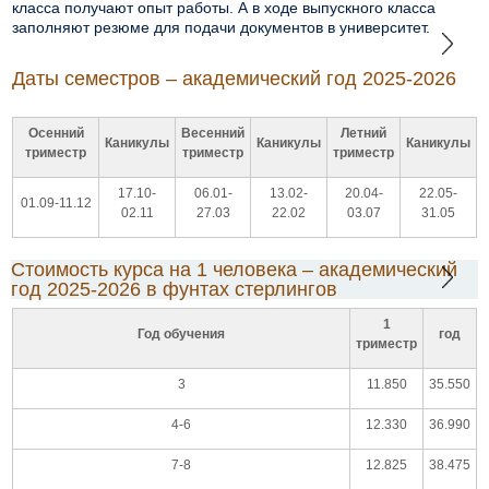
класса получают опыт работы. А в ходе выпускного класса
заполняют резюме для подачи документов в университет.
Даты cеместров – академический год 2025-2026
Осенний
Весенний
Летний
Каникулы
Каникулы
Каникулы
триместр
триместр
триместр
17.10-
06.01-
13.02-
20.04-
22.05-
01.09-11.12
02.11
27.03
22.02
03.07
31.05
Стоимость курса на 1 человека – академический
год 2025-2026 в фунтах стерлингов
1
Год обучения
год
триместр
3
11.850
35.550
4-6
12.330
36.990
7-8
12.825
38.475