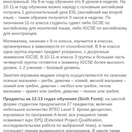
иностранный. На 9-м году обучения это 8 уроков в неделю. На
10-11-м году обучения можно наряду с основным английским
получать 1 дополнительный урок ESL (английский как второй
язык) – таким образом получится 9 часов в неделю. По
окончании 11-го класса студенты сдают либо GCSE по
английскому для носителей языка, либо IGCSE по английскому
для иностранцев.
Математика, начиная с 9-го класса, изучается в классах,
организуемых в зависимости от способностей. В 9-м классе
одна группа изучает предмет ускоренно, с досрочным
экзаменом IGCSE. В 10-11-м классе 3 группы и большая часть
четвертой группы готовятся к экзамену IGCSE более высокого
уровня, 1-2 ученика – базовый уровень.
Занятия игровыми видами спорта осуществляются по сезонам:
осенью мальчики – регби, девочки – хоккей, весной мальчики –
хоккей или гребля, девочки – нетбол или гребля, летом
мальчики – крикет или гребля, девочки – теннис или гребля.
Предметы на 12-13 годах обучения (Sixth Form):
на шестой
форме студентам предлагается 27 предметов, включая
небольшое количество BTEC Level 3. Кроме дисциплин,
изучаемых по программе A-level, все учащиеся также
осваивают курс EPQ (Extended Project Qualification,
исследовательская работа по выбранной теме), а также
посещают лекции выдающихся докладчиков. В школе также