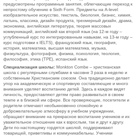
предусмотрены программные занятия, облегчающие переход к
непростому обучению в Sixth Form. Предметы на A-level:
изобразительное искусство, текстиль, биология, бизнес, химия,
латынь, классика, дизайн продукта, трехмерный дизайн, драма,
экономика, английская литература, теория массовых
коммуникаций, английский как второй язык (на 12-м году –
углубленный курс по интегрированным навыкам, на 13-м году –
курс подготовки к IELTS), французский язык, география,
история, математика, высшая математика, музыка,
физкультура, фотография, физика, психология, теология,
философия, этика (TPE), испанский язык.
Специализация школы:
Monkton Combe – христианская
школа с регулярными службами в часовне 3 раза в неделю и
собственным Христианским союзом. Она традиционно делает
упор на академическую и спортивную составляющие и много
внимания уделяет воспитанию детей. Здесь в каждом видят
личность, предоставляют детям право развиваться в своем
темпе и в близкой им сфере. Все проверяющие, посетители и
родители отмечают необыкновенно спокойную и
доброжелательную атмосферу в учебном учреждении,
обращают внимание на прекрасное воспитание учеников и их
уважительное отношение как к взрослым, так и друг к другу.
Дети по-настоящему гордятся школой, поддерживают
товарищей, приветливы и коммуникабельны. Ученики