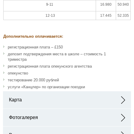
9-11
16.980
50.940
12-13
17.445
52.335
Дополнительно оплачивается:
регистрационная плата – £150
депозит подтверждения места в школе – стоимость 1
триместра
регистрационная плата опекунского агентства
опекунство
тестирование 20.000 рублей
услуги «Канцлер» по организации поездки
Карта
Адрес: Monkton Combe, Bath BA2 7HG
Фотогалерея