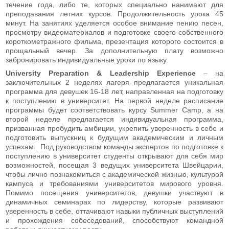
течение года, либо те, которых специально нанимают для
преподавания летних курсов. Продолжительность урока 45
минут. На занятиях уделяется особое внимание пению песен,
просмотру видеоматериалов и подготовке своего собственного
короткометражного фильма, презентация которого состоится в
прощальный вечер. За дополнительную плату возможно
забронировать индивидуальные уроки по языку.
University Preparation & Leadership Experience
– на
заключительных 2 неделях лагеря предлагается уникальная
программа для девушек 16-18 лет, направленная на подготовку
к поступлению в университет. На первой неделе расписание
программы будет соответствовать курсу Summer Camp, а на
второй неделе предлагается индивидуальная программа,
призванная пробудить амбиции, укрепить уверенность в себе и
подготовить выпускниц к будущим академическим и личным
успехам. Под руководством команды экспертов по подготовке к
поступлению в университет студенты открывают для себя мир
возможностей, посещая 3 ведущих университета Швейцарии,
чтобы лично познакомиться с академической жизнью, культурой
кампуса и требованиями университетов мирового уровня.
Помимо посещения университетов, девушки участвуют в
динамичных семинарах по лидерству, которые развивают
уверенность в себе, оттачивают навыки публичных выступлений
и прохождения собеседований, способствуют командной