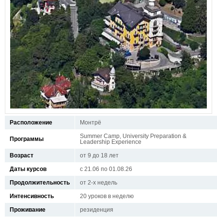
Расположение
Монтрё
Summer Camp, University Preparation &
Программы
Leadership Experience
Возраст
от 9 до 18 лет
Даты курсов
с 21.06 по 01.08.26
Продолжительность
от 2-х недель
Интенсивность
20 уроков в неделю
Проживание
резиденция