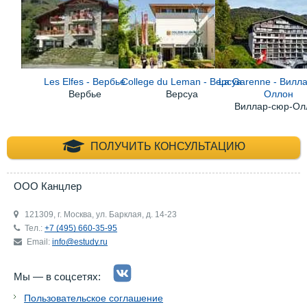
Les Elfes - Вербье
College du Leman - Версуа
La Garenne - Вилл
Вербье
Версуа
Оллон
Виллар-сюр-Ол
+7 (495) 660-35-
ПОЛУЧИТЬ КОНСУЛЬТАЦИЮ
ООО Канцлер
121309, г. Москва, ул. Барклая, д. 14-23
Тел.:
+7 (495) 660-35-95
Email:
info@estudy.ru
Мы — в соцсетях:
Пользовательское соглашение