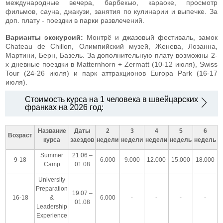
международные вечера, барбекью, караоке, просмотр
фильмов, сауна, джакузи, занятия по кулинарии и выпечке. За
доп. плату - поездки в парки развлечений.
Варианты экскурсий:
Монтрё и джазовый фестиваль, замок
Chateau de Chillon, Олимпийский музей, Женева, Лозанна,
Мартини, Берн, Базель. За дополнительную плату возможны 2-
х дневные поездки в Matternhorn + Zermatt (10-12 июля), Swiss
Tour (24-26 июля) и парк аттракционов Europa Park (16-17
июля).
Стоимость курса на 1 человека в швейцарских
франках на 2026 год:
Название
Даты
2
3
4
5
6
Возраст
курса
заездов
недели
недели
недели
недель
недель
Summer
21.06 –
9-18
6.000
9.000
12.000
15.000
18.000
Camp
01.08
University
Preparation
19.07 –
16-18
&
6.000
-
-
-
-
01.08
Leadership
Experience