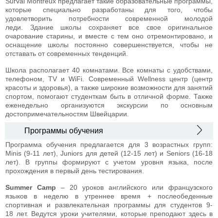
Surval Montreux предлагает такие образовательные программы,
которые специально разработаны для того, чтобы
удовлетворить потребности современной молодой
леди. Здание школы сохраняет все свое оригинальное
очарование старины, и вместе с тем оно отремонтировано, и
оснащение школы постоянно совершенствуется, чтобы не
отставать от современных тенденций.
Школа располагает 40 комнатами. Все комнаты с удобствами,
телефоном, TV и WiFi. Современный Wellness центр (центр
красоты и здоровья), а также широкие возможности для занятий
спортом, помогают студенткам быть в отличной форме. Также
еженедельно организуются экскурсии по основным
достопримечательностям Швейцарии.
Программы обучения
Программа обучения предлагается для 3 возрастных групп:
Minis (9-11 лет), Juniors для детей (12-15 лет) и Seniors (16-18
лет). В группы формируют с учетом уровня языка, после
прохождения в первый день тестирования.
Summer Camp
– 20 уроков английского или французского
языков в неделю в утреннее время + послеобеденные
спортивная и развлекательная программы для студентов 9-
18 лет. Ведутся уроки учителями, которые преподают здесь в