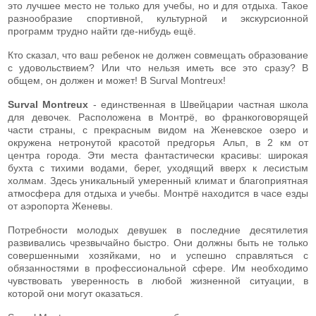
это лучшее место не только для учебы, но и для отдыха. Такое
разнообразие спортивной, культурной и экскурсионной
программ трудно найти где-нибудь ещё.
Кто сказал, что ваш ребенок не должен совмещать образование
с удовольствием? Или что нельзя иметь все это сразу? В
общем, он должен и может! В Surval Montreux!
Surval Montreux
- единственная в Швейцарии частная школа
для девочек. Расположена в Монтрё, во франкоговорящей
части страны, с прекрасным видом на Женевское озеро и
окружена нетронутой красотой предгорья Альп, в 2 км от
центра города. Эти места фантастически красивы: широкая
бухта с тихими водами, берег, уходящий вверх к лесистым
холмам. Здесь уникальный умеренный климат и благоприятная
атмосфера для отдыха и учебы. Монтрё находится в часе езды
от аэропорта Женевы.
Потребности молодых девушек в последние десятилетия
развивались чрезвычайно быстро. Они должны быть не только
совершенными хозяйками, но и успешно справляться с
обязанностями в профессиональной сфере. Им необходимо
чувствовать уверенность в любой жизненной ситуации, в
которой они могут оказаться.